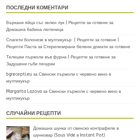
ПОСЛЕДНИ КОМЕНТАРИ
Бъркани яйца със зелен лук | Рецепти за готвене
за
Домашна бабина лютеница
Спагети болонезе в мултикукър | Рецепти за готвене |
Рецепти Паста
за
Стерилизирани белени домати за готвене
Телешки пържоли във фурна | Рецепти за готвене
за
Задушени гъби печурки
bgrecepti.eu
за
Свински пържоли с червено вино в
мултикукър
Margarita Lazova
за
Свински пържоли с червено вино в
мултикукър
СЛУЧАЙНИ РЕЦЕПТИ
Домашна шунка от свинско контрафиле в
шунковар (Sous Vide в Instant Pot)