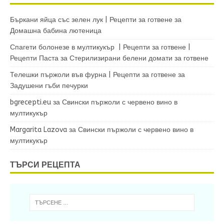
Бъркани яйца със зелен лук | Рецепти за готвене
за
Домашна бабина лютеница
Спагети болонезе в мултикукър | Рецепти за готвене |
Рецепти Паста
за
Стерилизирани белени домати за готвене
Телешки пържоли във фурна | Рецепти за готвене
за
Задушени гъби печурки
bgrecepti.eu
за
Свински пържоли с червено вино в
мултикукър
Margarita Lazova
за
Свински пържоли с червено вино в
мултикукър
ТЪРСИ РЕЦЕПТА