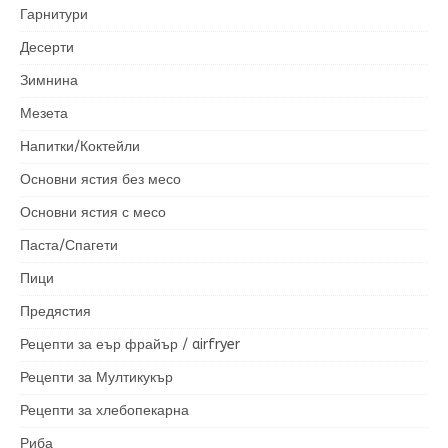
Гарнитури
Десерти
Зимнина
Мезета
Напитки/Коктейли
Основни ястия без месо
Основни ястия с месо
Паста/Спагети
Пици
Предястия
Рецепти за еър фрайър / airfryer
Рецепти за Мултикукър
Рецепти за хлебопекарна
Риба