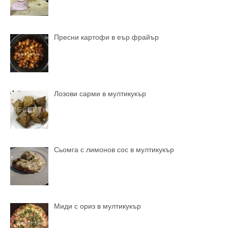
Пресни картофи в еър фрайър
Лозови сарми в мултикукър
Сьомга с лимонов сос в мултикукър
Миди с ориз в мултикукър