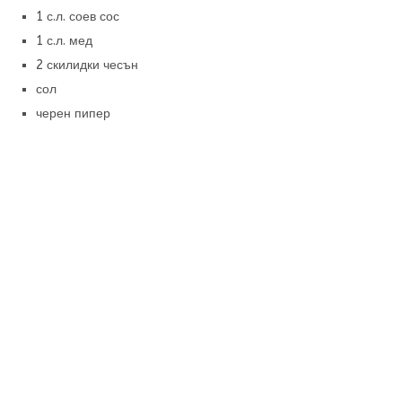
1 с.л. соев сос
1 с.л. мед
2 скилидки чесън
сол
черен пипер