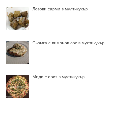
Лозови сарми в мултикукър
Сьомга с лимонов сос в мултикукър
Миди с ориз в мултикукър