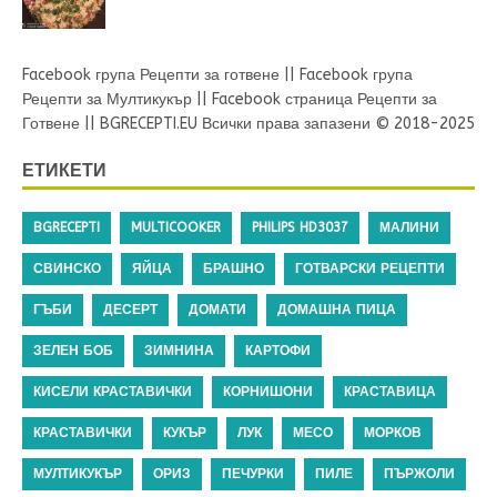
Facebook група Рецепти за готвене
||
Facebook група
Рецепти за Мултикукър
||
Facebook страница Рецепти за
Готвене
||
BGRECEPTI.EU
Всички права запазени © 2018-2025
ЕТИКЕТИ
BGRECEPTI
MULTICOOKER
PHILIPS HD3037
МАЛИНИ
СВИНСКО
ЯЙЦА
БРАШНО
ГОТВАРСКИ РЕЦЕПТИ
ГЪБИ
ДЕСЕРТ
ДОМАТИ
ДОМАШНА ПИЦА
ЗЕЛЕН БОБ
ЗИМНИНА
КАРТОФИ
КИСЕЛИ КРАСТАВИЧКИ
КОРНИШОНИ
КРАСТАВИЦА
КРАСТАВИЧКИ
КУКЪР
ЛУК
МЕСО
МОРКОВ
МУЛТИКУКЪР
ОРИЗ
ПЕЧУРКИ
ПИЛЕ
ПЪРЖОЛИ