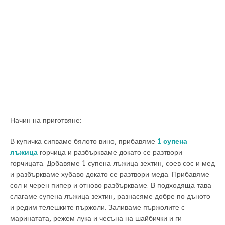
Начин на приготвяне:
В купичка сипваме бялото вино, прибавяме
1 супена
лъжица
горчица и разбъркваме докато се разтвори
горчицата. Добавяме 1 супена лъжица зехтин, соев сос и мед
и разбъркваме хубаво докато се разтвори меда. Прибавяме
сол и черен пипер и отново разбъркваме. В подходяща тава
слагаме супена лъжица зехтин, разнасяме добре по дъното
и редим телешките пържоли. Заливаме пържолите с
маринатата, режем лука и чесъна на шайбички и ги