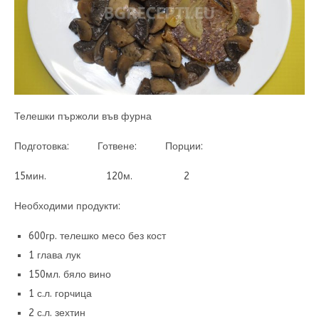
Телешки пържоли във фурна
Подготовка: Готвене: Порции:
15мин. 120м. 2
Необходими продукти:
600гр. телешко месо без кост
1 глава лук
150мл. бяло вино
1 с.л. горчица
2 с.л. зехтин