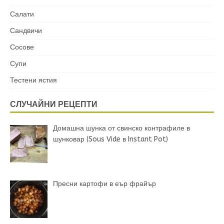
Салати
Сандвичи
Сосове
Супи
Тестени ястия
СЛУЧАЙНИ РЕЦЕПТИ
Домашна шунка от свинско контрафиле в
шунковар (Sous Vide в Instant Pot)
Пресни картофи в еър фрайър