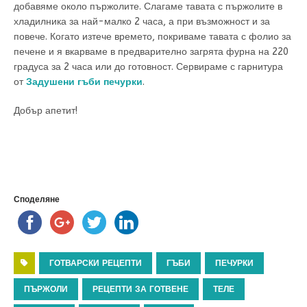
добавяме около пържолите. Слагаме тавата с пържолите в
хладилника за най-малко 2 часа, а при възможност и за
повече. Когато изтече времето, покриваме тавата с фолио за
печене и я вкарваме в предварително загрята фурна на 220
градуса за 2 часа или до готовност. Сервираме с гарнитура
от
Задушени гъби печурки
.
Добър апетит!
Споделяне
ГОТВАРСКИ РЕЦЕПТИ
ГЪБИ
ПЕЧУРКИ
ПЪРЖОЛИ
РЕЦЕПТИ ЗА ГОТВЕНЕ
ТЕЛЕ