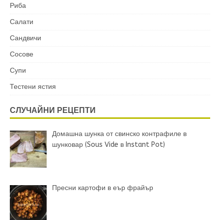
Риба
Салати
Сандвичи
Сосове
Супи
Тестени ястия
СЛУЧАЙНИ РЕЦЕПТИ
Домашна шунка от свинско контрафиле в
шунковар (Sous Vide в Instant Pot)
Пресни картофи в еър фрайър