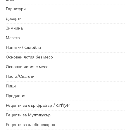
Гарнитури
Десерти
Зимнина
Мезета
Напитки/Коктейли
Основни ястия без месо
Основни ястия с месо
Паста/Спагети
Пици
Предястия
Рецепти за еър фрайър / airfryer
Рецепти за Мултикукър
Рецепти за хлебопекарна