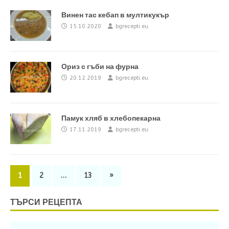
Винен тас кебап в мултикукър
15.10.2020
bgrecepti.eu
Ориз с гъби на фурна
20.12.2019
bgrecepti.eu
Памук хляб в хлебопекарна
17.11.2019
bgrecepti.eu
1
2
…
13
»
ТЪРСИ РЕЦЕПТА