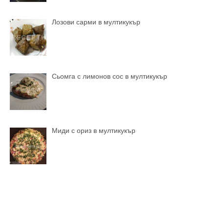
Лозови сарми в мултикукър
Сьомга с лимонов сос в мултикукър
Миди с ориз в мултикукър