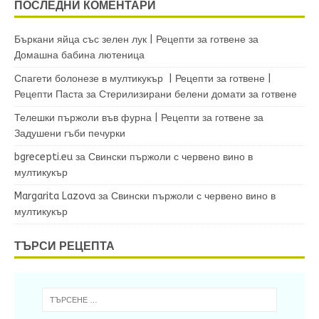
ПОСЛЕДНИ КОМЕНТАРИ
Бъркани яйца със зелен лук | Рецепти за готвене
за
Домашна бабина лютеница
Спагети болонезе в мултикукър | Рецепти за готвене |
Рецепти Паста
за
Стерилизирани белени домати за готвене
Телешки пържоли във фурна | Рецепти за готвене
за
Задушени гъби печурки
bgrecepti.eu
за
Свински пържоли с червено вино в
мултикукър
Margarita Lazova
за
Свински пържоли с червено вино в
мултикукър
ТЪРСИ РЕЦЕПТА