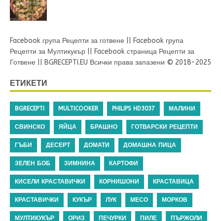
Facebook група Рецепти за готвене
||
Facebook група
Рецепти за Мултикукър
||
Facebook страница Рецепти за
Готвене
||
BGRECEPTI.EU
Всички права запазени © 2018-2025
ЕТИКЕТИ
BGRECEPTI
MULTICOOKER
PHILIPS HD3037
МАЛИНИ
СВИНСКО
ЯЙЦА
БРАШНО
ГОТВАРСКИ РЕЦЕПТИ
ГЪБИ
ДЕСЕРТ
ДОМАТИ
ДОМАШНА ПИЦА
ЗЕЛЕН БОБ
ЗИМНИНА
КАРТОФИ
КИСЕЛИ КРАСТАВИЧКИ
КОРНИШОНИ
КРАСТАВИЦА
КРАСТАВИЧКИ
КУКЪР
ЛУК
МЕСО
МОРКОВ
МУЛТИКУКЪР
ОРИЗ
ПЕЧУРКИ
ПИЛЕ
ПЪРЖОЛИ