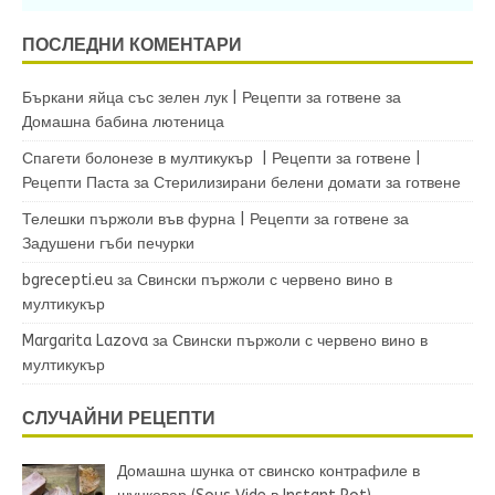
ПОСЛЕДНИ КОМЕНТАРИ
Бъркани яйца със зелен лук | Рецепти за готвене
за
Домашна бабина лютеница
Спагети болонезе в мултикукър | Рецепти за готвене |
Рецепти Паста
за
Стерилизирани белени домати за готвене
Телешки пържоли във фурна | Рецепти за готвене
за
Задушени гъби печурки
bgrecepti.eu
за
Свински пържоли с червено вино в
мултикукър
Margarita Lazova
за
Свински пържоли с червено вино в
мултикукър
СЛУЧАЙНИ РЕЦЕПТИ
Домашна шунка от свинско контрафиле в