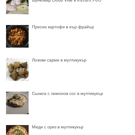
шунковар (Sous Vide в Instant Pot)
Пресни картофи в еър фрайър
Лозови сарми в мултикукър
Сьомга с лимонов сос в мултикукър
Миди с ориз в мултикукър