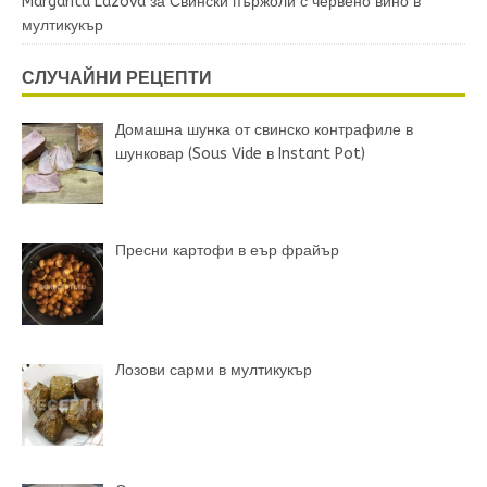
Margarita Lazova
за
Свински пържоли с червено вино в
мултикукър
СЛУЧАЙНИ РЕЦЕПТИ
Домашна шунка от свинско контрафиле в
шунковар (Sous Vide в Instant Pot)
Пресни картофи в еър фрайър
Лозови сарми в мултикукър