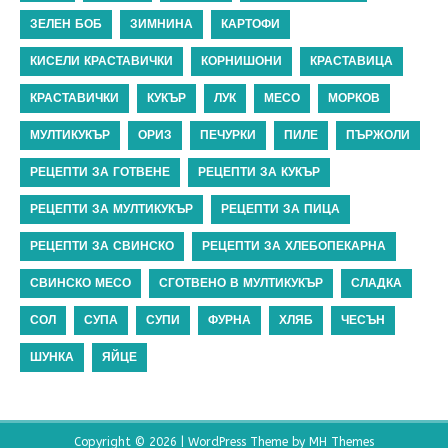
ЗЕЛЕН БОБ
ЗИМНИНА
КАРТОФИ
КИСЕЛИ КРАСТАВИЧКИ
КОРНИШОНИ
КРАСТАВИЦА
КРАСТАВИЧКИ
КУКЪР
ЛУК
МЕСО
МОРКОВ
МУЛТИКУКЪР
ОРИЗ
ПЕЧУРКИ
ПИЛЕ
ПЪРЖОЛИ
РЕЦЕПТИ ЗА ГОТВЕНЕ
РЕЦЕПТИ ЗА КУКЪР
РЕЦЕПТИ ЗА МУЛТИКУКЪР
РЕЦЕПТИ ЗА ПИЦА
РЕЦЕПТИ ЗА СВИНСКО
РЕЦЕПТИ ЗА ХЛЕБОПЕКАРНА
СВИНСКО МЕСО
СГОТВЕНО В МУЛТИКУКЪР
СЛАДКА
СОЛ
СУПА
СУПИ
ФУРНА
ХЛЯБ
ЧЕСЪН
ШУНКА
ЯЙЦЕ
Copyright © 2026 | WordPress Theme by
MH Themes