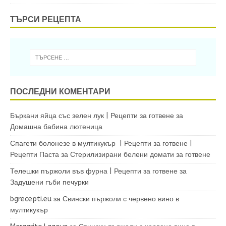
ТЪРСИ РЕЦЕПТА
ПОСЛЕДНИ КОМЕНТАРИ
Бъркани яйца със зелен лук | Рецепти за готвене
за
Домашна бабина лютеница
Спагети болонезе в мултикукър | Рецепти за готвене |
Рецепти Паста
за
Стерилизирани белени домати за готвене
Телешки пържоли във фурна | Рецепти за готвене
за
Задушени гъби печурки
bgrecepti.eu
за
Свински пържоли с червено вино в
мултикукър