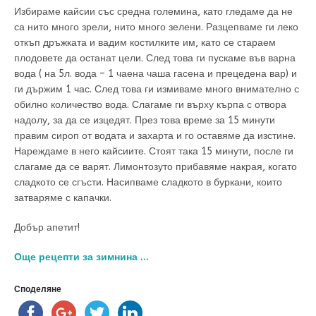
Избираме кайсии със средна големина, като гледаме да не
са нито много зрели, нито много зелени. Разцепваме ги леко
откъп дръжката и вадим костилките им, като се стараем
плодовете да останат цели. След това ги пускаме във варна
вода ( на 5л. вода – 1 чаена чаша гасена и прецедена вар) и
ги държим 1 час. След това ги измиваме много внимателно с
обилно количество вода. Слагаме ги върху кърпа с отвора
надолу, за да се изцедят. През това време за 15 минути
правим сироп от водата и захарта и го оставяме да изстине.
Нареждаме в него кайсиите. Стоят така 15 минути, после ги
слагаме да се варят. Лимонтозуто прибавяме накрая, когато
сладкото се сгъсти. Насипваме сладкото в буркани, които
затваряме с капачки.
Добър апетит!
Още рецепти за зимнина …
Споделяне