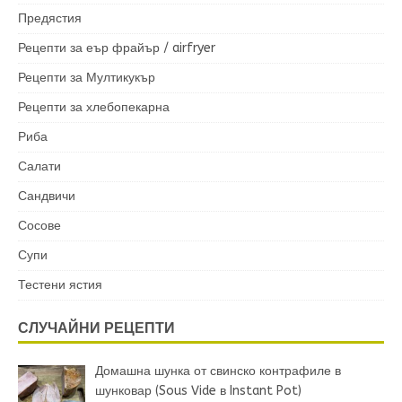
Предястия
Рецепти за еър фрайър / airfryer
Рецепти за Мултикукър
Рецепти за хлебопекарна
Риба
Салати
Сандвичи
Сосове
Супи
Тестени ястия
СЛУЧАЙНИ РЕЦЕПТИ
Домашна шунка от свинско контрафиле в
шунковар (Sous Vide в Instant Pot)