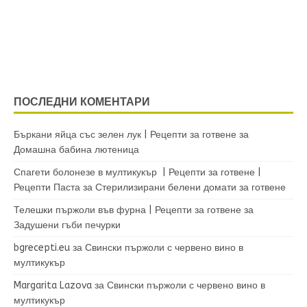
ПОСЛЕДНИ КОМЕНТАРИ
Бъркани яйца със зелен лук | Рецепти за готвене
за
Домашна бабина лютеница
Спагети болонезе в мултикукър | Рецепти за готвене |
Рецепти Паста
за
Стерилизирани белени домати за готвене
Телешки пържоли във фурна | Рецепти за готвене
за
Задушени гъби печурки
bgrecepti.eu
за
Свински пържоли с червено вино в
мултикукър
Margarita Lazova
за
Свински пържоли с червено вино в
мултикукър