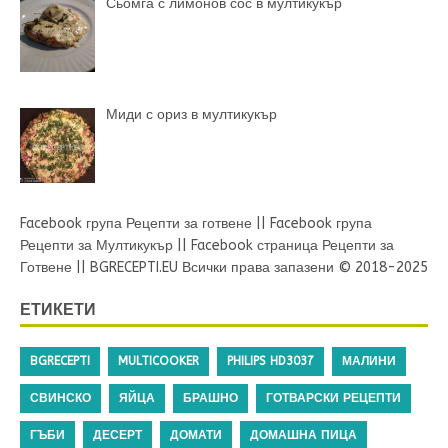
Сьомга с лимонов сос в мултикукър
Миди с ориз в мултикукър
Facebook група Рецепти за готвене
||
Facebook група
Рецепти за Мултикукър
||
Facebook страница Рецепти за
Готвене
||
BGRECEPTI.EU
Всички права запазени © 2018-2025
ЕТИКЕТИ
BGRECEPTI
MULTICOOKER
PHILIPS HD3037
МАЛИНИ
СВИНСКО
ЯЙЦА
БРАШНО
ГОТВАРСКИ РЕЦЕПТИ
ГЪБИ
ДЕСЕРТ
ДОМАТИ
ДОМАШНА ПИЦА