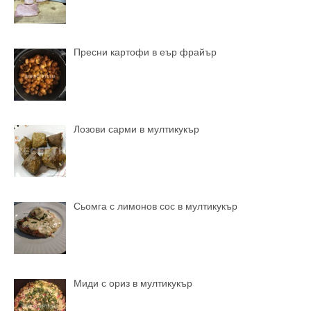
Пресни картофи в еър фрайър
Лозови сарми в мултикукър
Сьомга с лимонов сос в мултикукър
Миди с ориз в мултикукър