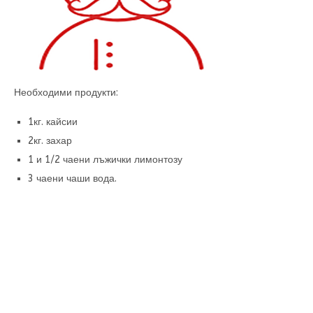
Необходими продукти:
1кг. кайсии
2кг. захар
1 и 1/2 чаени лъжички лимонтозу
3 чаени чаши вода.