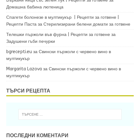
Бъркани яйца със зелен лук | Рецепти за готвене
за
Домашна бабина лютеница
Спагети болонезе в мултикукър | Рецепти за готвене |
Рецепти Паста
за
Стерилизирани белени домати за готвене
Телешки пържоли във фурна | Рецепти за готвене
за
Задушени гъби печурки
bgrecepti.eu
за
Свински пържоли с червено вино в
мултикукър
Margarita Lazova
за
Свински пържоли с червено вино в
мултикукър
ТЪРСИ РЕЦЕПТА
ПОСЛЕДНИ КОМЕНТАРИ