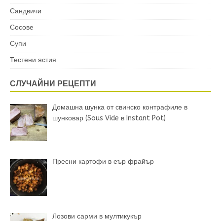
Сандвичи
Сосове
Супи
Тестени ястия
СЛУЧАЙНИ РЕЦЕПТИ
Домашна шунка от свинско контрафиле в
шунковар (Sous Vide в Instant Pot)
Пресни картофи в еър фрайър
Лозови сарми в мултикукър