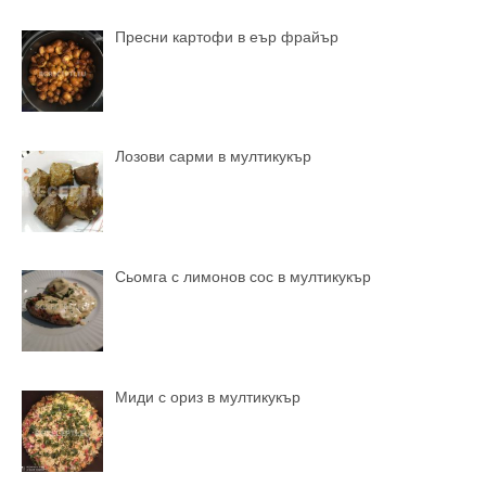
Пресни картофи в еър фрайър
Лозови сарми в мултикукър
Сьомга с лимонов сос в мултикукър
Миди с ориз в мултикукър