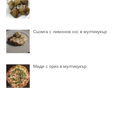
Сьомга с лимонов сос в мултикукър
Миди с ориз в мултикукър