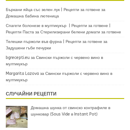
Бъркани яйца със зелен лук | Рецепти за готвене
за
Домашна бабина лютеница
Спагети болонезе в мултикукър | Рецепти за готвене |
Рецепти Паста
за
Стерилизирани белени домати за готвене
Телешки пържоли във фурна | Рецепти за готвене
за
Задушени гъби печурки
bgrecepti.eu
за
Свински пържоли с червено вино в
мултикукър
Margarita Lazova
за
Свински пържоли с червено вино в
мултикукър
СЛУЧАЙНИ РЕЦЕПТИ
Домашна шунка от свинско контрафиле в
шунковар (Sous Vide в Instant Pot)