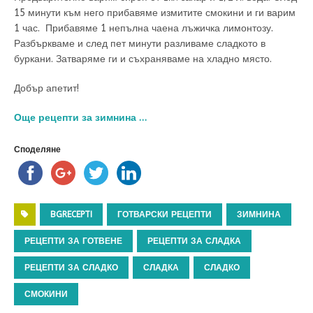
15 минути към него прибавяме измитите смокини и ги варим
1 час. Прибавяме 1 непълна чаена лъжичка лимонтозу.
Разбъркваме и след пет минути разливаме сладкото в
буркани. Затваряме ги и съхраняваме на хладно място.
Добър апетит!
Още рецепти за зимнина …
Споделяне
BGRECEPTI
ГОТВАРСКИ РЕЦЕПТИ
ЗИМНИНА
РЕЦЕПТИ ЗА ГОТВЕНЕ
РЕЦЕПТИ ЗА СЛАДКА
РЕЦЕПТИ ЗА СЛАДКО
СЛАДКА
СЛАДКО
СМОКИНИ