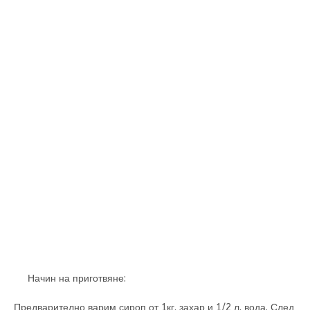
Начин на приготвяне:
Предварително варим сироп от 1кг. захар и 1/2 л. вода. След