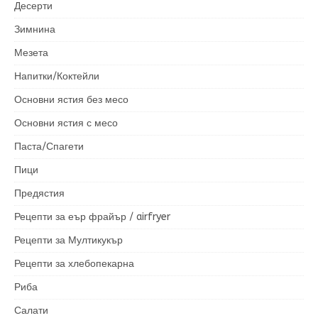
Десерти
Зимнина
Мезета
Напитки/Коктейли
Основни ястия без месо
Основни ястия с месо
Паста/Спагети
Пици
Предястия
Рецепти за еър фрайър / airfryer
Рецепти за Мултикукър
Рецепти за хлебопекарна
Риба
Салати