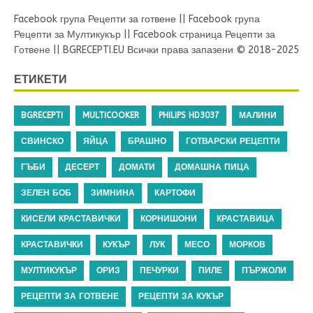
Facebook група Рецепти за готвене
||
Facebook група
Рецепти за Мултикукър
||
Facebook страница Рецепти за
Готвене
||
BGRECEPTI.EU
Всички права запазени © 2018-2025
ЕТИКЕТИ
BGRECEPTI
MULTICOOKER
PHILIPS HD3037
МАЛИНИ
СВИНСКО
ЯЙЦА
БРАШНО
ГОТВАРСКИ РЕЦЕПТИ
ГЪБИ
ДЕСЕРТ
ДОМАТИ
ДОМАШНА ПИЦА
ЗЕЛЕН БОБ
ЗИМНИНА
КАРТОФИ
КИСЕЛИ КРАСТАВИЧКИ
КОРНИШОНИ
КРАСТАВИЦА
КРАСТАВИЧКИ
КУКЪР
ЛУК
МЕСО
МОРКОВ
МУЛТИКУКЪР
ОРИЗ
ПЕЧУРКИ
ПИЛЕ
ПЪРЖОЛИ
РЕЦЕПТИ ЗА ГОТВЕНЕ
РЕЦЕПТИ ЗА КУКЪР