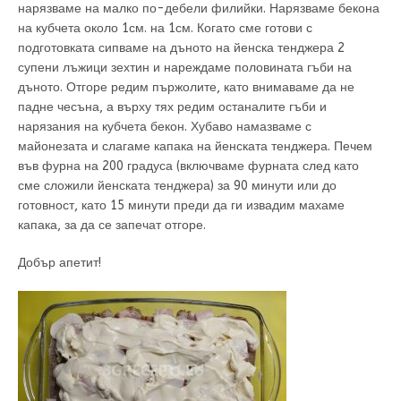
нарязваме на малко по-дебели филийки. Нарязваме бекона
на кубчета около 1см. на 1см. Когато сме готови с
подготовката сипваме на дъното на йенска тенджера 2
супени лъжици зехтин и нареждаме половината гъби на
дъното. Отгоре редим пържолите, като внимаваме да не
падне чесъна, а върху тях редим останалите гъби и
нарязания на кубчета бекон. Хубаво намазваме с
майонезата и слагаме капака на йенската тенджера. Печем
във фурна на 200 градуса (включваме фурната след като
сме сложили йенската тенджера) за 90 минути или до
готовност, като 15 минути преди да ги извадим махаме
капака, за да се запечат отгоре.
Добър апетит!