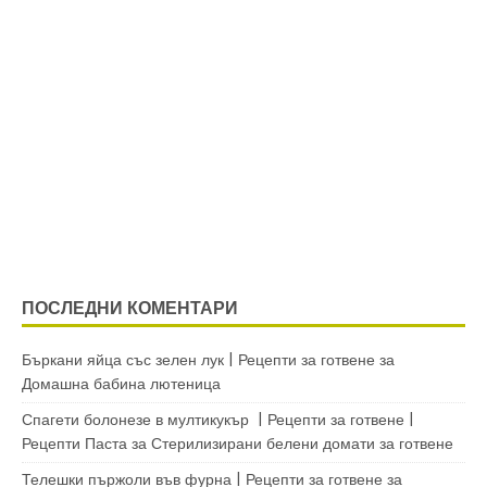
ПОСЛЕДНИ КОМЕНТАРИ
Бъркани яйца със зелен лук | Рецепти за готвене
за
Домашна бабина лютеница
Спагети болонезе в мултикукър | Рецепти за готвене |
Рецепти Паста
за
Стерилизирани белени домати за готвене
Телешки пържоли във фурна | Рецепти за готвене
за