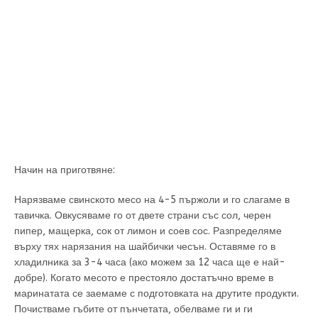
Начин на приготвяне:
Нарязваме свинското месо на 4-5 пържоли и го слагаме в
тавичка. Овкусяваме го от двете страни със сол, черен
пипер, мащерка, сок от лимон и соев сос. Разпределяме
върху тях нарязания на шайбички чесън. Оставяме го в
хладилника за 3-4 часа (ако можем за 12 часа ще е най-
добре). Когато месото е престояло достатъчно време в
маринатата се заемаме с подготовката на друтите продукти.
Почистваме гъбите от пънчетата, обелваме ги и ги