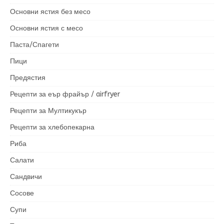
Основни ястия без месо
Основни ястия с месо
Паста/Спагети
Пици
Предястия
Рецепти за еър фрайър / airfryer
Рецепти за Мултикукър
Рецепти за хлебопекарна
Риба
Салати
Сандвичи
Сосове
Супи