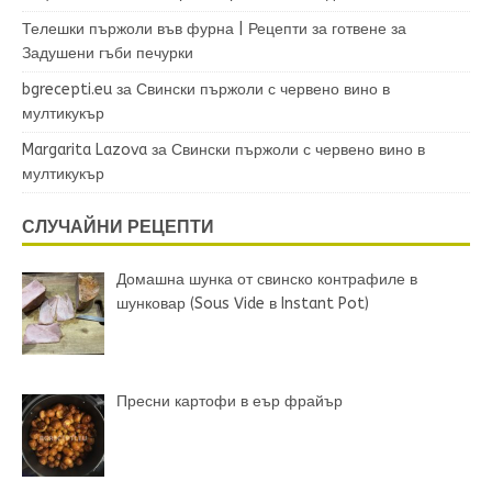
Телешки пържоли във фурна | Рецепти за готвене
за
Задушени гъби печурки
bgrecepti.eu
за
Свински пържоли с червено вино в
мултикукър
Margarita Lazova
за
Свински пържоли с червено вино в
мултикукър
СЛУЧАЙНИ РЕЦЕПТИ
Домашна шунка от свинско контрафиле в
шунковар (Sous Vide в Instant Pot)
Пресни картофи в еър фрайър