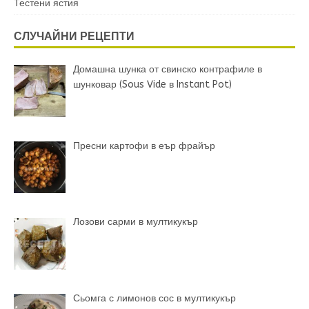
Тестени ястия
СЛУЧАЙНИ РЕЦЕПТИ
Домашна шунка от свинско контрафиле в
шунковар (Sous Vide в Instant Pot)
Пресни картофи в еър фрайър
Лозови сарми в мултикукър
Сьомга с лимонов сос в мултикукър