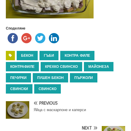
Споделяне
БЕКОН
ГЪБИ
КОНТРА ФИЛЕ
КОНТРАФИЛЕ
КРЕХКО СВИНСКО
МАЙОНЕЗА
ПЕЧУРКИ
ПУШЕН БЕКОН
ПЪРЖОЛИ
СВИНСКИ
СВИНСКО
PREVIOUS
Яйца с маскарпоне и каперси
NEXT