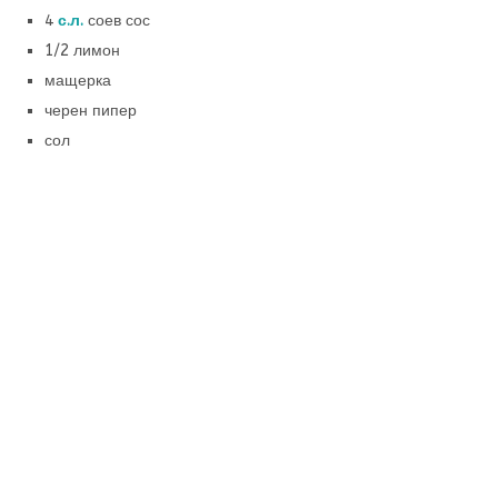
4
с.л.
соев сос
1/2 лимон
мащерка
черен пипер
сол