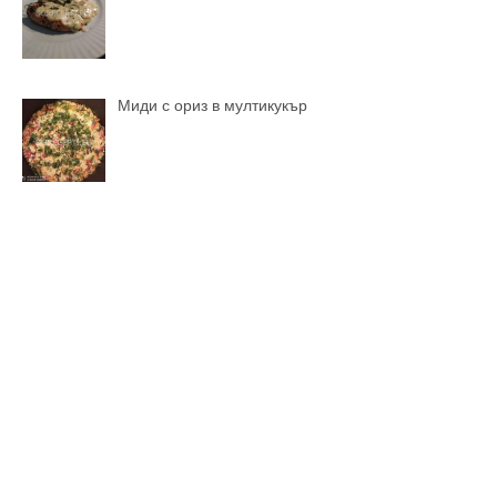
Миди с ориз в мултикукър