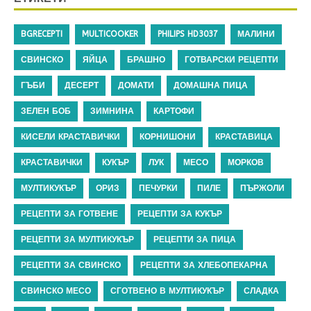
BGRECEPTI
MULTICOOKER
PHILIPS HD3037
МАЛИНИ
СВИНСКО
ЯЙЦА
БРАШНО
ГОТВАРСКИ РЕЦЕПТИ
ГЪБИ
ДЕСЕРТ
ДОМАТИ
ДОМАШНА ПИЦА
ЗЕЛЕН БОБ
ЗИМНИНА
КАРТОФИ
КИСЕЛИ КРАСТАВИЧКИ
КОРНИШОНИ
КРАСТАВИЦА
КРАСТАВИЧКИ
КУКЪР
ЛУК
МЕСО
МОРКОВ
МУЛТИКУКЪР
ОРИЗ
ПЕЧУРКИ
ПИЛЕ
ПЪРЖОЛИ
РЕЦЕПТИ ЗА ГОТВЕНЕ
РЕЦЕПТИ ЗА КУКЪР
РЕЦЕПТИ ЗА МУЛТИКУКЪР
РЕЦЕПТИ ЗА ПИЦА
РЕЦЕПТИ ЗА СВИНСКО
РЕЦЕПТИ ЗА ХЛЕБОПЕКАРНА
СВИНСКО МЕСО
СГОТВЕНО В МУЛТИКУКЪР
СЛАДКА