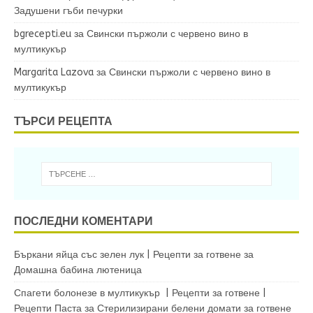
Задушени гъби печурки
bgrecepti.eu
за
Свински пържоли с червено вино в
мултикукър
Margarita Lazova
за
Свински пържоли с червено вино в
мултикукър
ТЪРСИ РЕЦЕПТА
ПОСЛЕДНИ КОМЕНТАРИ
Бъркани яйца със зелен лук | Рецепти за готвене
за
Домашна бабина лютеница
Спагети болонезе в мултикукър | Рецепти за готвене |
Рецепти Паста
за
Стерилизирани белени домати за готвене