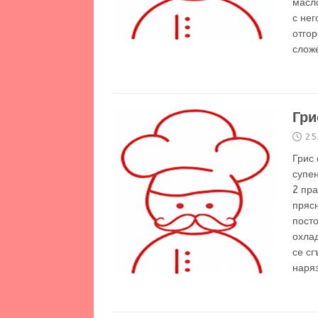
масло
с нег
отгор
слож
Гри
25
Грис 
супен
2 пра
прясн
посто
охлад
се сг
наря