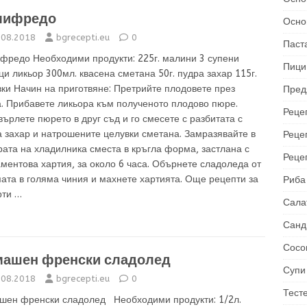
мифредо
Осно
.08.2018
bgrecepti.eu
0
Паст
фредо Необходими продукти: 225г. малини 3 супени
Пици
и ликьор 300мл. квасена сметана 50г. пудра захар 115г.
ки Начин на приготвяне: Претрийте плодовете през
Пред
а. Прибавете ликьора към полученото плодово пюре.
Рецеп
ърлете пюрето в друг съд и го смесете с разбитата с
 захар и натрошените целувки сметана. Замразявайте в
Реце
ата на хладилника сместа в кръгла форма, застлана с
Реце
ментова хартия, за около 6 часа. Обърнете сладоледа от
ата в голяма чиния и махнете хартията. Още рецепти за
Риба
рти …
Сала
Санд
Сосо
ашен френски сладолед
Супи
.08.2018
bgrecepti.eu
0
Тест
шен френски сладолед Необходими продукти: 1/2л.