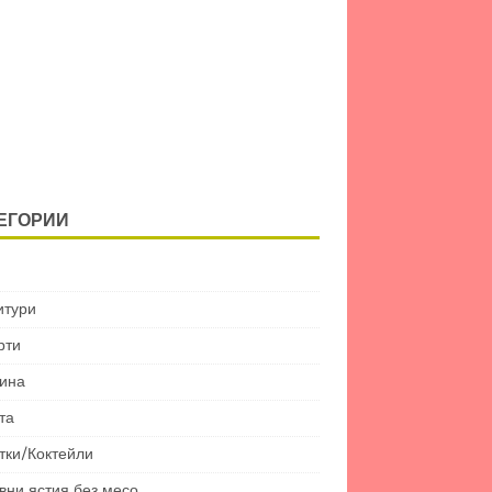
ЕГОРИИ
итури
рти
ина
та
тки/Коктейли
вни ястия без месо