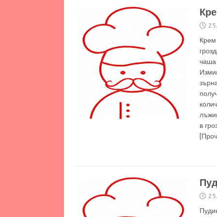
Кре
25
Крем
гроз
чаша 
Изми
зърна
получ
колич
лъжи
в гро
[Про
Пуд
25
Пуди