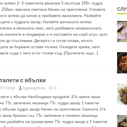
о мляко 2-3 пакетчета ванилия 5 жълтъка 100г. пудра
СЛУ
 250мл. квасена сметана Начин на приготвяне: Сложете
ото мляко да кипне и прибавете ванилията. Разбийте
ците с пудрата захар. Налейте кипналото мляко
телно в яйчената смес, като разбивате непрекъснато.
а изсипете в тенджерка и я поставете на слаб огън, като
те до сгъстяване. Десертът е готов тогава, когато
ата за бъркане оставя пътека. Охладете крема, като
вите съда с него в по-голям съд,
[Прочетете още…]
талети с ябълки
.07.2018
bgrecepti.eu
0
алети с ябълки Необходими продукти: 3/4 чаена чаша
о 75г. запечени лешници 75г. пудра захар 1 пакетче
 ябълки пудра захар Начин на приготвяне: Смесете 3/4
а чаша брашно със 75г. запечени и смлени лешници.
но разбийте на пухкав крем 75г. пудра захар и 1 пакетче