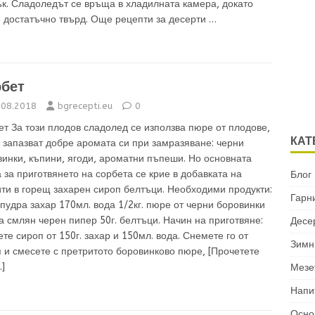
к. Сладоледът се връща в хладилната камера, докато
е достатъчно твърд. Още рецепти за десерти …
бет
.08.2018
bgrecepti.eu
0
т За този плодов сладолед се използва пюре от плодове,
КАТ
 запазват добре аромата си при замразяване: черни
инки, къпини, ягоди, ароматни пъпеши. Но основната
 за приготвянето на сорбета се крие в добавката на
Блог
ти в горещ захарен сироп белтъци. Необходими продукти:
Гарн
 пудра захар 170мл. вода 1/2кг. пюре от черни боровинки
 смлян черен пипер 50г. белтъци. Начин на приготвяне:
Десе
те сироп от 150г. захар и 150мл. вода. Снемете го от
Зимн
я и смесете с претритото боровинково пюре,
[Прочетете
]
Мезе
Напи
Осно