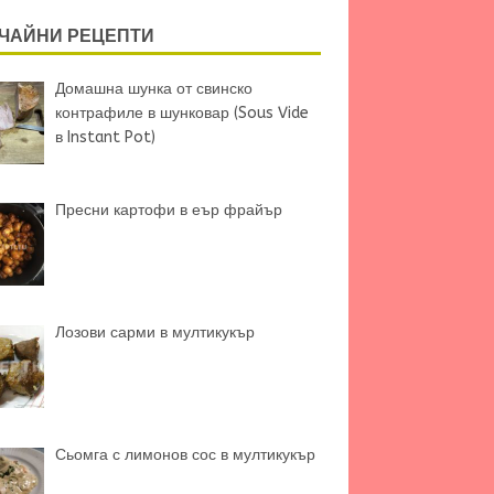
ЧАЙНИ РЕЦЕПТИ
Домашна шунка от свинско
контрафиле в шунковар (Sous Vide
в Instant Pot)
Пресни картофи в еър фрайър
Лозови сарми в мултикукър
Сьомга с лимонов сос в мултикукър