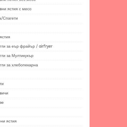
вни ястия с месо
а/Спагети
ястия
ти за еър фрайър / airfryer
пти за Мултикукър
пти за хлебопекарна
ти
вичи
ве
ени ястия