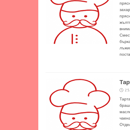
прясн
захар
прясн
жълтъ
внима
Смест
бърка
лъжиц
поста
Тар
25
Тарт
брашн
масло
чаен
Отдел