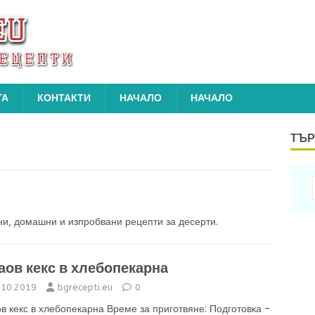
ТА
КОНТАКТИ
НАЧАЛО
НАЧАЛО
ТЪР
ни, домашни и изпробвани рецепти за десерти.
аов кекс в хлебопекарна
.10.2019
bgrecepti.eu
0
в кекс в хлебопекарна Време за приготвяне: Подготовка –