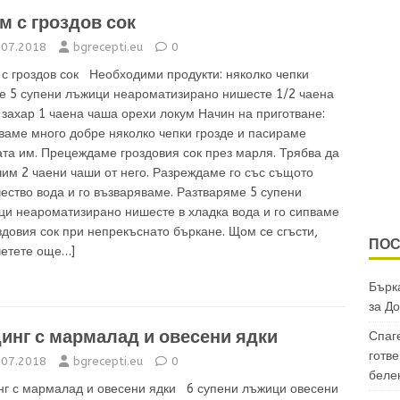
м с гроздов сок
.07.2018
bgrecepti.eu
0
 с гроздов сок Необходими продукти: няколко чепки
де 5 супени лъжици неароматизирано нишесте 1/2 чаена
захар 1 чаена чаша орехи локум Начин на приготване:
ваме много добре няколко чепки грозде и пасираме
та им. Прецеждаме гроздовия сок през марля. Трябва да
им 2 чаени чаши от него. Разреждаме го със същото
ество вода и го възваряваме. Разтваряме 5 супени
ци неароматизирано нишесте в хладка вода и го сипваме
здовия сок при непрекъснато бъркане. Щом се сгъсти,
ПОС
четете още…]
Бърка
за
До
инг с мармалад и овесени ядки
Спаг
готве
.07.2018
bgrecepti.eu
0
беле
нг с мармалад и овесени ядки 6 супени лъжици овесени