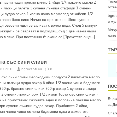
Теле
2 чаени чаши прясно мляко 1 яйце 1/4 пакетче масло 2
готв
ни лъжици галета 1 супена лъжица стафиди 3 супени
ци пудра захар 1 чаена чаша мармалад от кайсии 1/2
bgrec
а чаша бяло вино Начин на приготвяне Шест супени
в му
и овесени ядки се заливат с вряла вода. След 5 минути
Marg
цеждат и се сваряват в подходящ съд с две чаени чаши
вино
но мляко. При постоянно бъркане се
[Прочетете още…]
ТЪР
та със сини сливи
.07.2018
bgrecepti.eu
0
а със сини сливи Необходими продукти 2 пакетчета масло
пени лъжици пудра захар 6 яйца 1/2 чаена чаша бадемови
ПОС
350гр. брашно сини сливи 200гр захар 1 супена лъжица
 2 супени лъжици ром 1/2 лимон Торта със сини сливи –
Бърка
 на приготвяне: Разбийте едно и половина пакетче масло
за
До
ири супени лъжици пудра захар. Прибавете 2 яйца,
вин чаена чаша смлени бадемови ядки и заместете
Спаг