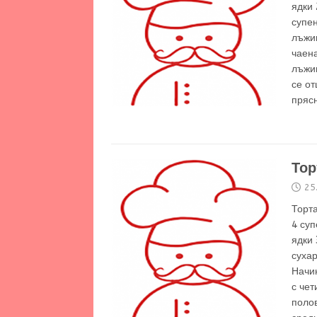
ядки 
супе
лъжи
чаен
лъжиц
се от
пряс
Тор
25
Торт
4 су
ядки 
сухар
Начин
с чет
поло