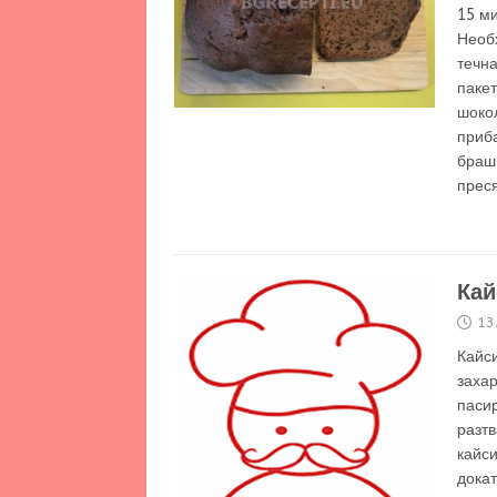
15 м
Необх
течна
пакет
шокол
приб
брашн
преся
Кай
13
Кайси
захар
пасир
разтв
кайси
докат