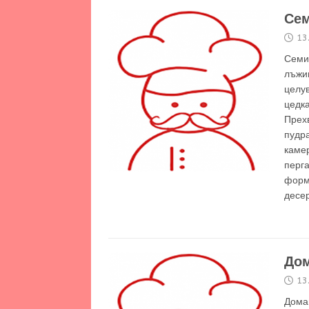
Се
13
Семи
лъжиц
целув
цедк
Прехв
пудра
камер
перга
форм
десе
Дом
13
Дома