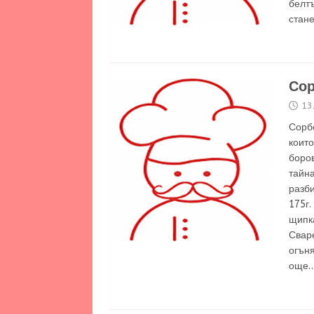
белтъ
стан
Сор
13
Сорбе
които
боров
тайна
разби
175г.
щипка
Сваре
огън
още…