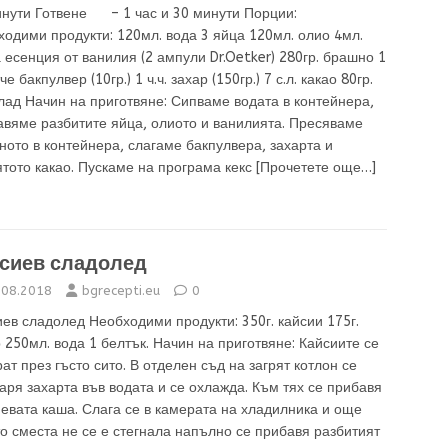
инути Готвене – 1 час и 30 минути Порции:
одими продукти: 120мл. вода 3 яйца 120мл. олио 4мл.
 есенция от ванилия (2 ампули Dr.Oetker) 280гр. брашно 1
че бакпулвер (10гр.) 1 ч.ч. захар (150гр.) 7 с.л. какао 80гр.
ад Начин на приготвяне: Сипваме водата в контейнера,
авяме разбитите яйца, олиото и ванилията. Пресяваме
ото в контейнера, слагаме бакпулвера, захарта и
тото какао. Пускаме на програма кекс
[Прочетете още…]
сиев сладолед
.08.2018
bgrecepti.eu
0
ев сладолед Необходими продукти: 350г. кайсии 175г.
 250мл. вода 1 белтък. Начин на приготвяне: Кайсиите се
ат през гъсто сито. В отделен съд на загрят котлон се
аря захарта във водата и се охлажда. Към тях се прибавя
евата каша. Слага се в камерата на хладилника и още
о сместа не се е стегнала напълно се прибавя разбитият