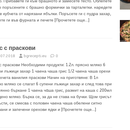
. Прибавете ги към брашното и замесете тесто. Облепете
о поръсените с брашно формички за тарталетки. наредете
е кубчета от нарязани ябълки. Поръсете ги с пудра захар,
ете ги във фурната и печете
[Прочетете още…]
с с праскови
.07.2018
bgrecepti.eu
0
с праскови Необходими продукти: 1.2л. прясно мляко 6
и лъжици захар 1 чаена чаша грис 1/2 чаена чаша орехи
хчета ванилия праскови Начин на приготвяне: В 1л
о мляко се слагат 6 супени лъжици захар и след това при
янно бъркане 1 чаена чaша грис, размит на каша с 200мл
ено мляко. Бърка се, за да не става на бучки. Щом грисът
ъсти, се смесва с половин чаена чаша обелени ситно
зани и запечени орехови ядки и
[Прочетете още…]