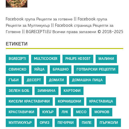
Facebook група Рецепти за готвене
||
Facebook група
Рецепти за Мултикукър
||
Facebook страница Рецепти за
Готвене
||
BGRECEPTI.EU
Всички права запазени © 2018-2025
ЕТИКЕТИ
BGRECEPTI
MULTICOOKER
PHILIPS HD3037
МАЛИНИ
СВИНСКО
ЯЙЦА
БРАШНО
ГОТВАРСКИ РЕЦЕПТИ
ГЪБИ
ДЕСЕРТ
ДОМАТИ
ДОМАШНА ПИЦА
ЗЕЛЕН БОБ
ЗИМНИНА
КАРТОФИ
КИСЕЛИ КРАСТАВИЧКИ
КОРНИШОНИ
КРАСТАВИЦА
КРАСТАВИЧКИ
КУКЪР
ЛУК
МЕСО
МОРКОВ
МУЛТИКУКЪР
ОРИЗ
ПЕЧУРКИ
ПИЛЕ
ПЪРЖОЛИ