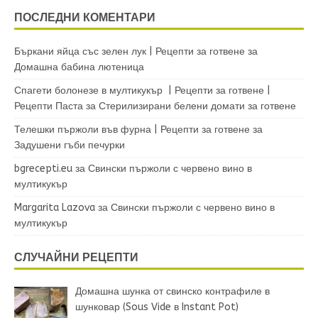
ПОСЛЕДНИ КОМЕНТАРИ
Бъркани яйца със зелен лук | Рецепти за готвене
за
Домашна бабина лютеница
Спагети болонезе в мултикукър | Рецепти за готвене |
Рецепти Паста
за
Стерилизирани белени домати за готвене
Телешки пържоли във фурна | Рецепти за готвене
за
Задушени гъби печурки
bgrecepti.eu
за
Свински пържоли с червено вино в
мултикукър
Margarita Lazova
за
Свински пържоли с червено вино в
мултикукър
СЛУЧАЙНИ РЕЦЕПТИ
Домашна шунка от свинско контрафиле в
шунковар (Sous Vide в Instant Pot)