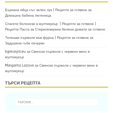
Бъркани яйца със зелен лук | Рецепти за готвене
за
Домашна бабина лютеница
Спагети болонезе в мултикукър | Рецепти за готвене |
Рецепти Паста
за
Стерилизирани белени домати за готвене
Телешки пържоли във фурна | Рецепти за готвене
за
Задушени гъби печурки
bgrecepti.eu
за
Свински пържоли с червено вино в
мултикукър
Margarita Lazova
за
Свински пържоли с червено вино в
мултикукър
ТЪРСИ РЕЦЕПТА