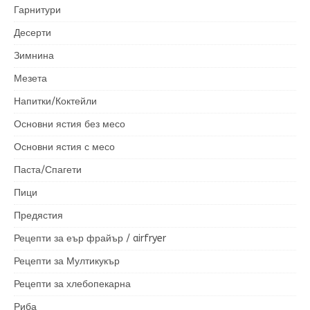
Гарнитури
Десерти
Зимнина
Мезета
Напитки/Коктейли
Основни ястия без месо
Основни ястия с месо
Паста/Спагети
Пици
Предястия
Рецепти за еър фрайър / airfryer
Рецепти за Мултикукър
Рецепти за хлебопекарна
Риба