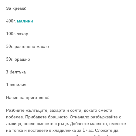
За крема:
400г.
малини
100г. захар
50г. разтопено масло
50г. брашно
3 белтъка
1 ванилия.
Начин на приготвяне:
Разбийте жълтъците, захарта и солта, докато сместа
побелее. Прибавете брашното. Отначало разбърквайте с
лъжица, после омесете с ръце. Добавете маслото, омесете
на топка и поставете в хладилника за 1 час. Сложете да