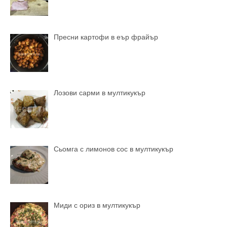
Пресни картофи в еър фрайър
Лозови сарми в мултикукър
Сьомга с лимонов сос в мултикукър
Миди с ориз в мултикукър