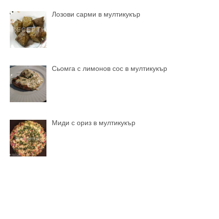
Лозови сарми в мултикукър
Сьомга с лимонов сос в мултикукър
Миди с ориз в мултикукър