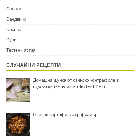
Салати
Сандвичи
Сосове
Супи
Тестени ястия
СЛУЧАЙНИ РЕЦЕПТИ
Домашна шунка от свинско контрафиле в
шунковар (Sous Vide в Instant Pot)
Пресни картофи в еър фрайър