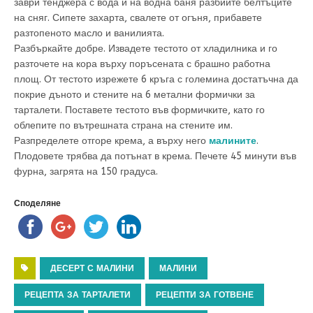
заври тенджера с вода и на водна баня разбийте белтъците
на сняг. Сипете захарта, свалете от огъня, прибавете
разтопеното масло и ванилията.
Разбъркайте добре. Извадете тестото от хладилника и го
разточете на кора върху поръсената с брашно работна
площ. От тестото изрежете 6 кръга с големина достатъчна да
покрие дъното и стените на 6 метални формички за
тарталети. Поставете тестото във формичките, като го
облепите по вътрешната страна на стените им.
Разпределете отгоре крема, а върху него
малините
.
Плодовете трябва да потънат в крема. Печете 45 минути във
фурна, загрята на 150 градуса.
Споделяне
ДЕСЕРТ С МАЛИНИ
МАЛИНИ
РЕЦЕПТА ЗА ТАРТАЛЕТИ
РЕЦЕПТИ ЗА ГОТВЕНЕ