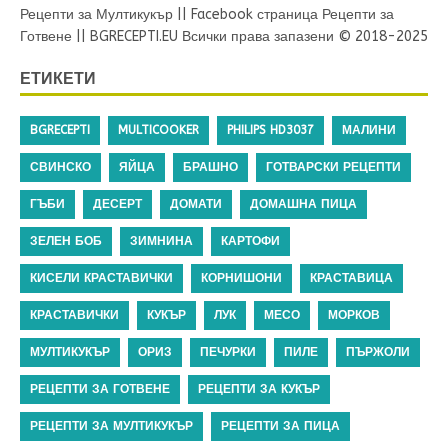
Рецепти за Мултикукър
||
Facebook страница Рецепти за
Готвене
||
BGRECEPTI.EU
Всички права запазени © 2018-2025
ЕТИКЕТИ
BGRECEPTI
MULTICOOKER
PHILIPS HD3037
МАЛИНИ
СВИНСКО
ЯЙЦА
БРАШНО
ГОТВАРСКИ РЕЦЕПТИ
ГЪБИ
ДЕСЕРТ
ДОМАТИ
ДОМАШНА ПИЦА
ЗЕЛЕН БОБ
ЗИМНИНА
КАРТОФИ
КИСЕЛИ КРАСТАВИЧКИ
КОРНИШОНИ
КРАСТАВИЦА
КРАСТАВИЧКИ
КУКЪР
ЛУК
МЕСО
МОРКОВ
МУЛТИКУКЪР
ОРИЗ
ПЕЧУРКИ
ПИЛЕ
ПЪРЖОЛИ
РЕЦЕПТИ ЗА ГОТВЕНЕ
РЕЦЕПТИ ЗА КУКЪР
РЕЦЕПТИ ЗА МУЛТИКУКЪР
РЕЦЕПТИ ЗА ПИЦА