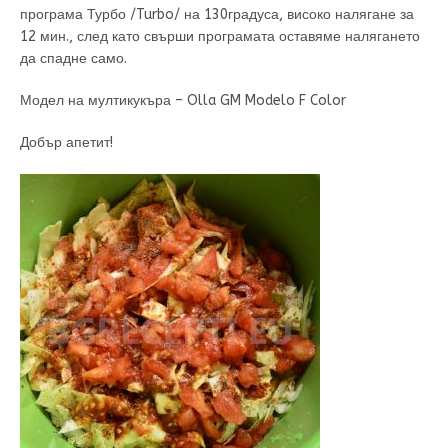
програма Турбо /Turbo/ на 130градуса, високо налягане за
12 мин., след като свърши програмата оставяме налягането
да спадне само.
Модел на мултикукъра – Olla GM Modelo F Color
Добър апетит!