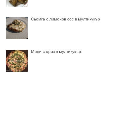
Сьомга с лимонов сос в мултикукър
Миди с ориз в мултикукър