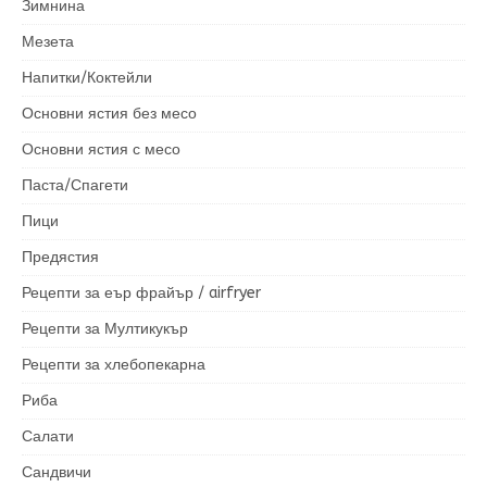
Зимнина
Мезета
Напитки/Коктейли
Основни ястия без месо
Основни ястия с месо
Паста/Спагети
Пици
Предястия
Рецепти за еър фрайър / airfryer
Рецепти за Мултикукър
Рецепти за хлебопекарна
Риба
Салати
Сандвичи