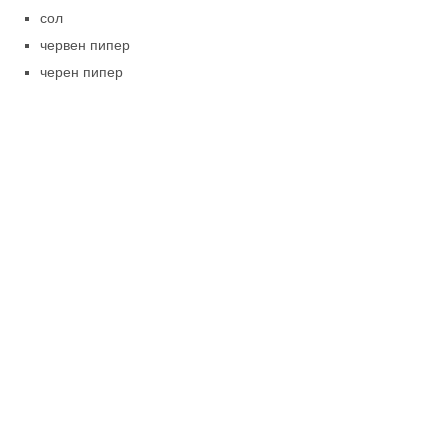
сол
червен пипер
черен пипер