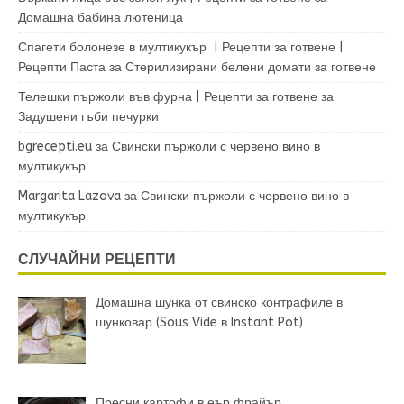
Домашна бабина лютеница
Спагети болонезе в мултикукър | Рецепти за готвене |
Рецепти Паста
за
Стерилизирани белени домати за готвене
Телешки пържоли във фурна | Рецепти за готвене
за
Задушени гъби печурки
bgrecepti.eu
за
Свински пържоли с червено вино в
мултикукър
Margarita Lazova
за
Свински пържоли с червено вино в
мултикукър
СЛУЧАЙНИ РЕЦЕПТИ
Домашна шунка от свинско контрафиле в
шунковар (Sous Vide в Instant Pot)
Пресни картофи в еър фрайър