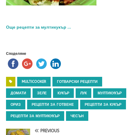
Още рецепти за мултикукър …
Споделяне
MULTICOOKER
ГОТВАРСКИ РЕЦЕПТИ
ДОМАТИ
ЗЕЛЕ
КУКЪР
ЛУК
МУЛТИКУКЪР
ОРИЗ
РЕЦЕПТИ ЗА ГОТВЕНЕ
РЕЦЕПТИ ЗА КУКЪР
РЕЦЕПТИ ЗА МУЛТИКУКЪР
ЧЕСЪН
PREVIOUS