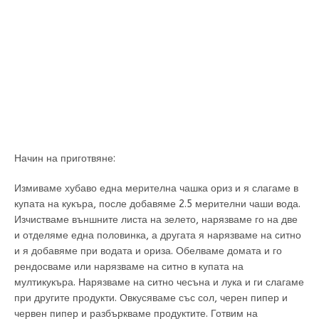
Начин на приготвяне:
Измиваме хубаво една мерителна чашка ориз и я слагаме в
купата на кукъра, после добавяме 2.5 мерителни чаши вода.
Изчистваме външните листа на зелето, нарязваме го на две
и отделяме една половинка, а другата я нарязваме на ситно
и я добавяме при водата и ориза. Обелваме домата и го
рендосваме или нарязваме на ситно в купата на
мултикукъра. Нарязваме на ситно чесъна и лука и ги слагаме
при другите продукти. Овкусяваме със сол, черен пипер и
червен пипер и разбъркваме продуктите. Готвим на