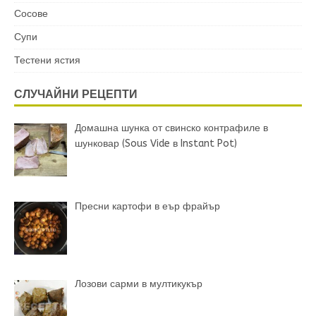
Сосове
Супи
Тестени ястия
СЛУЧАЙНИ РЕЦЕПТИ
Домашна шунка от свинско контрафиле в
шунковар (Sous Vide в Instant Pot)
Пресни картофи в еър фрайър
Лозови сарми в мултикукър