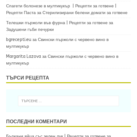
Спагети болонезе в мултикукър | Рецепти за готвене |
Рецепти Паста
за
Стерилизирани белени домати за готвене
Телешки пържоли във фурна | Рецепти за готвене
за
Задушени гъби печурки
bgrecepti.eu
за
Свински пържоли с червено вино в
мултикукър
Margarita Lazova
за
Свински пържоли с червено вино в
мултикукър
ТЪРСИ РЕЦЕПТА
ПОСЛЕДНИ КОМЕНТАРИ
Бъркани яйца със зелен лук | Рецепти за готвене
за