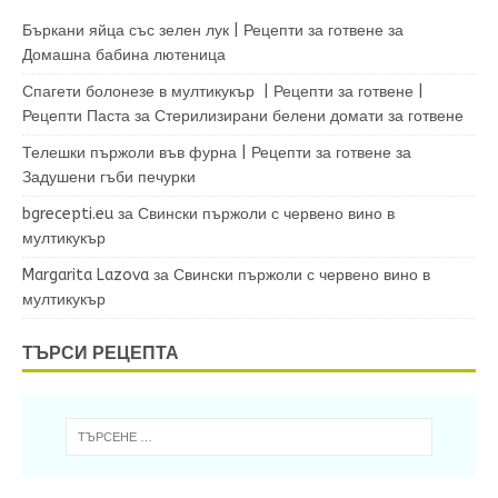
Бъркани яйца със зелен лук | Рецепти за готвене
за
Домашна бабина лютеница
Спагети болонезе в мултикукър | Рецепти за готвене |
Рецепти Паста
за
Стерилизирани белени домати за готвене
Телешки пържоли във фурна | Рецепти за готвене
за
Задушени гъби печурки
bgrecepti.eu
за
Свински пържоли с червено вино в
мултикукър
Margarita Lazova
за
Свински пържоли с червено вино в
мултикукър
ТЪРСИ РЕЦЕПТА