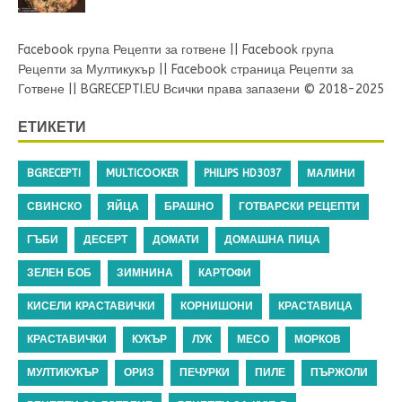
Facebook група Рецепти за готвене
||
Facebook група
Рецепти за Мултикукър
||
Facebook страница Рецепти за
Готвене
||
BGRECEPTI.EU
Всички права запазени © 2018-2025
ЕТИКЕТИ
BGRECEPTI
MULTICOOKER
PHILIPS HD3037
МАЛИНИ
СВИНСКО
ЯЙЦА
БРАШНО
ГОТВАРСКИ РЕЦЕПТИ
ГЪБИ
ДЕСЕРТ
ДОМАТИ
ДОМАШНА ПИЦА
ЗЕЛЕН БОБ
ЗИМНИНА
КАРТОФИ
КИСЕЛИ КРАСТАВИЧКИ
КОРНИШОНИ
КРАСТАВИЦА
КРАСТАВИЧКИ
КУКЪР
ЛУК
МЕСО
МОРКОВ
МУЛТИКУКЪР
ОРИЗ
ПЕЧУРКИ
ПИЛЕ
ПЪРЖОЛИ