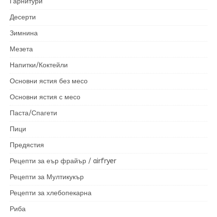
Гарнитури
Десерти
Зимнина
Мезета
Напитки/Коктейли
Основни ястия без месо
Основни ястия с месо
Паста/Спагети
Пици
Предястия
Рецепти за еър фрайър / airfryer
Рецепти за Мултикукър
Рецепти за хлебопекарна
Риба