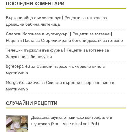
ПОСЛЕДНИ КОМЕНТАРИ
Бъркани яйца със зелен лук | Рецепти за готвене
за
Домашна бабина лютеница
Спагети болонезе в мултикукър | Рецепти за готвене |
Рецепти Паста
за
Стерилизирани белени домати за готвене
Телешки пържоли във фурна | Рецепти за готвене
за
Задушени гъби печурки
bgrecepti.eu
за
Свински пържоли с червено вино в
мултикукър
Margarita Lazova
за
Свински пържоли с червено вино в
мултикукър
СЛУЧАЙНИ РЕЦЕПТИ
Домашна шунка от свинско контрафиле в
шунковар (Sous Vide в Instant Pot)