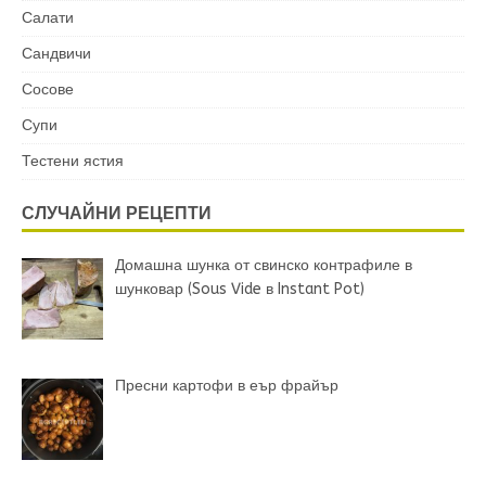
Салати
Сандвичи
Сосове
Супи
Тестени ястия
СЛУЧАЙНИ РЕЦЕПТИ
Домашна шунка от свинско контрафиле в
шунковар (Sous Vide в Instant Pot)
Пресни картофи в еър фрайър