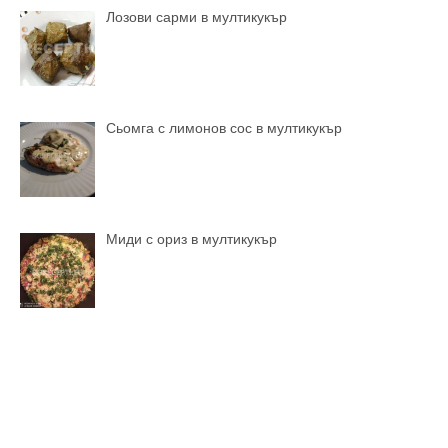
Лозови сарми в мултикукър
Сьомга с лимонов сос в мултикукър
Миди с ориз в мултикукър