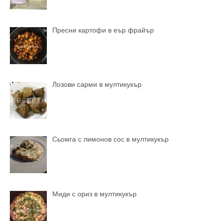
Пресни картофи в еър фрайър
Лозови сарми в мултикукър
Сьомга с лимонов сос в мултикукър
Миди с ориз в мултикукър