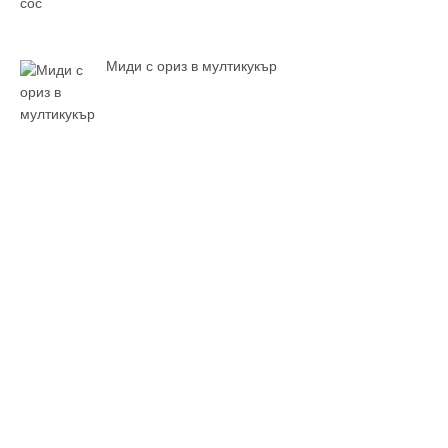
Миди с ориз в мултикукър