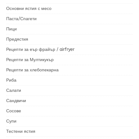
Основни ястия с месо
Паста/Спагети
Пици
Предястия
Рецепти за еър фрайър / airfryer
Рецепти за Мултикукър
Рецепти за хлебопекарна
Риба
Салати
Сандвичи
Сосове
Супи
Тестени ястия