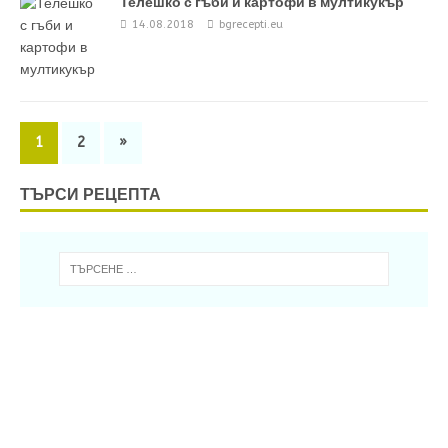
Телешко с гъби и картофи в мултикукър
14.08.2018
bgrecepti.eu
1
2
»
ТЪРСИ РЕЦЕПТА