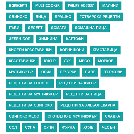
BGRECEPTI
MULTICOOKER
PHILIPS HD3037
МАЛИНИ
СВИНСКО
ЯЙЦА
БРАШНО
ГОТВАРСКИ РЕЦЕПТИ
ГЪБИ
ДЕСЕРТ
ДОМАТИ
ДОМАШНА ПИЦА
ЗЕЛЕН БОБ
ЗИМНИНА
КАРТОФИ
КИСЕЛИ КРАСТАВИЧКИ
КОРНИШОНИ
КРАСТАВИЦА
КРАСТАВИЧКИ
КУКЪР
ЛУК
МЕСО
МОРКОВ
МУЛТИКУКЪР
ОРИЗ
ПЕЧУРКИ
ПИЛЕ
ПЪРЖОЛИ
РЕЦЕПТИ ЗА ГОТВЕНЕ
РЕЦЕПТИ ЗА КУКЪР
РЕЦЕПТИ ЗА МУЛТИКУКЪР
РЕЦЕПТИ ЗА ПИЦА
РЕЦЕПТИ ЗА СВИНСКО
РЕЦЕПТИ ЗА ХЛЕБОПЕКАРНА
СВИНСКО МЕСО
СГОТВЕНО В МУЛТИКУКЪР
СЛАДКА
СОЛ
СУПА
СУПИ
ФУРНА
ХЛЯБ
ЧЕСЪН