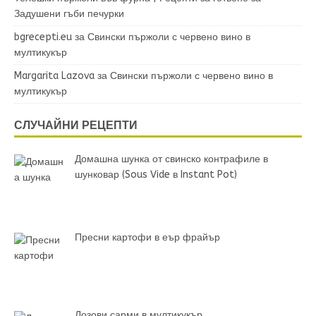
Задушени гъби печурки
bgrecepti.eu
за
Свински пържоли с червено вино в
мултикукър
Margarita Lazova
за
Свински пържоли с червено вино в
мултикукър
СЛУЧАЙНИ РЕЦЕПТИ
Домашна шунка от свинско контрафиле в
шунковар (Sous Vide в Instant Pot)
Пресни картофи в еър фрайър
Лозови сарми в мултикукър