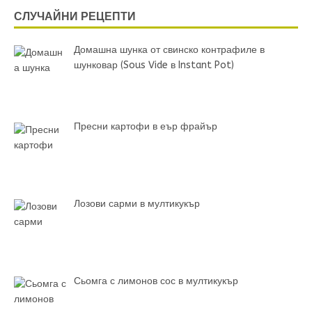
СЛУЧАЙНИ РЕЦЕПТИ
Домашна шунка от свинско контрафиле в
шунковар (Sous Vide в Instant Pot)
Пресни картофи в еър фрайър
Лозови сарми в мултикукър
Сьомга с лимонов сос в мултикукър