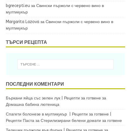
bgrecepti.eu
за
Свински пържоли с червено вино в
мултикукър
Margarita Lazova
за
Свински пържоли с червено вино в
мултикукър
ТЪРСИ РЕЦЕПТА
ПОСЛЕДНИ КОМЕНТАРИ
Бъркани яйца със зелен лук | Рецепти за готвене
за
Домашна бабина лютеница
Спагети болонезе в мултикукър | Рецепти за готвене |
Рецепти Паста
за
Стерилизирани белени домати за готвене
Телешки пържоли във фурна | Рецепти за готвене
за