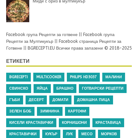
Миди с ориз в мултикукър
Facebook група Рецепти за готвене
||
Facebook група
Рецепти за Мултикукър
||
Facebook страница Рецепти за
Готвене
||
BGRECEPTI.EU
Всички права запазени © 2018-2025
ЕТИКЕТИ
BGRECEPTI
MULTICOOKER
PHILIPS HD3037
МАЛИНИ
СВИНСКО
ЯЙЦА
БРАШНО
ГОТВАРСКИ РЕЦЕПТИ
ГЪБИ
ДЕСЕРТ
ДОМАТИ
ДОМАШНА ПИЦА
ЗЕЛЕН БОБ
ЗИМНИНА
КАРТОФИ
КИСЕЛИ КРАСТАВИЧКИ
КОРНИШОНИ
КРАСТАВИЦА
КРАСТАВИЧКИ
КУКЪР
ЛУК
МЕСО
МОРКОВ