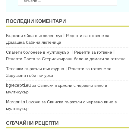
ПОСЛЕДНИ КОМЕНТАРИ
Бъркани яйца със зелен лук | Рецепти за готвене
за
Домашна бабина лютеница
Спагети болонезе в мултикукър | Рецепти за готвене |
Рецепти Паста
за
Стерилизирани белени домати за готвене
Телешки пържоли във фурна | Рецепти за готвене
за
Задушени гъби печурки
bgrecepti.eu
за
Свински пържоли с червено вино в
мултикукър
Margarita Lazova
за
Свински пържоли с червено вино в
мултикукър
СЛУЧАЙНИ РЕЦЕПТИ