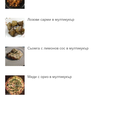
Лозови сарми в мултикукър
Сьомга с лимонов сос в мултикукър
Миди с ориз в мултикукър