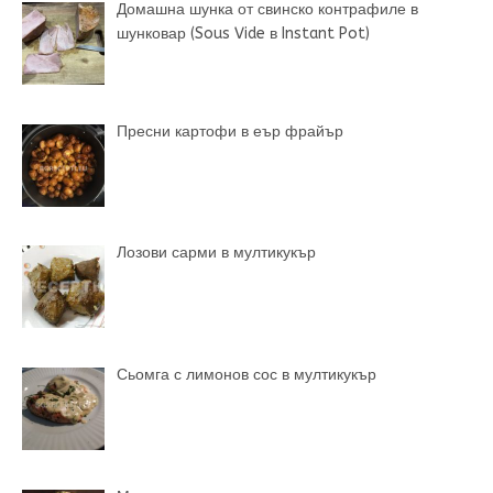
Домашна шунка от свинско контрафиле в
шунковар (Sous Vide в Instant Pot)
Пресни картофи в еър фрайър
Лозови сарми в мултикукър
Сьомга с лимонов сос в мултикукър