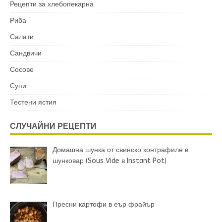
Рецепти за хлебопекарна
Риба
Салати
Сандвичи
Сосове
Супи
Тестени ястия
СЛУЧАЙНИ РЕЦЕПТИ
Домашна шунка от свинско контрафиле в
шунковар (Sous Vide в Instant Pot)
Пресни картофи в еър фрайър