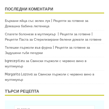
ПОСЛЕДНИ КОМЕНТАРИ
Бъркани яйца със зелен лук | Рецепти за готвене
за
Домашна бабина лютеница
Спагети болонезе в мултикукър | Рецепти за готвене |
Рецепти Паста
за
Стерилизирани белени домати за готвене
Телешки пържоли във фурна | Рецепти за готвене
за
Задушени гъби печурки
bgrecepti.eu
за
Свински пържоли с червено вино в
мултикукър
Margarita Lazova
за
Свински пържоли с червено вино в
мултикукър
ТЪРСИ РЕЦЕПТА