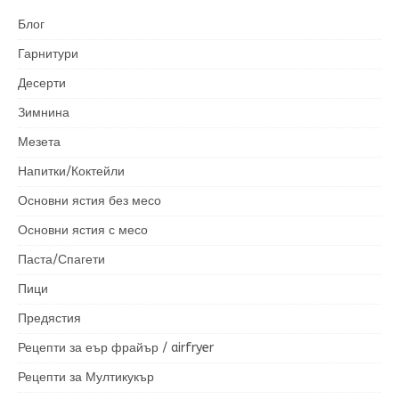
Блог
Гарнитури
Десерти
Зимнина
Мезета
Напитки/Коктейли
Основни ястия без месо
Основни ястия с месо
Паста/Спагети
Пици
Предястия
Рецепти за еър фрайър / airfryer
Рецепти за Мултикукър