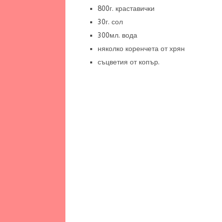
800г. краставички
30г. сол
300мл. вода
няколко коренчета от хрян
съцветия от копър.