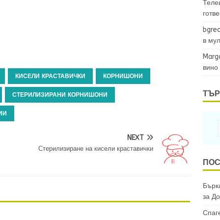
Теле
готв
bgrec
в му
Marg
вино
КИСЕЛИ КРАСТАВИЧКИ
КОРНИШОНИ
ТЪР
СТЕРИЛИЗИРАНИ КОРНИШОНИ
ИИ
NEXT
Стерилизиране на кисели краставички
ПОС
Бърка
за
До
Спаг