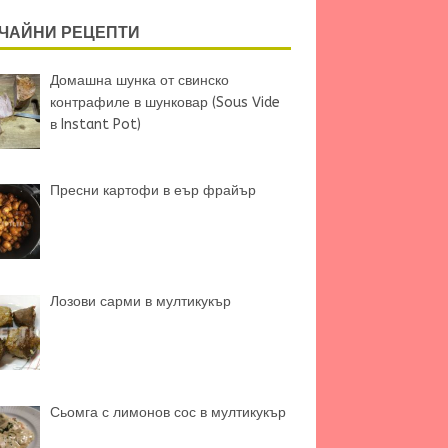
ЧАЙНИ РЕЦЕПТИ
Домашна шунка от свинско
контрафиле в шунковар (Sous Vide
в Instant Pot)
Пресни картофи в еър фрайър
Лозови сарми в мултикукър
Сьомга с лимонов сос в мултикукър