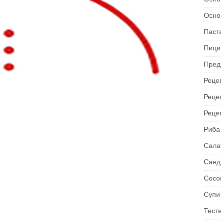
Осно
Паст
Пици
Пред
Рецеп
Реце
Реце
Риба
Сала
Санд
Сосо
Супи
Тест