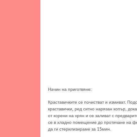
Начин на приготвяне:
Краставичките се почистват и измиват. Под
краставички, ред ситно нарязан копър, док
от корени на хрян и се заливат с предварит
се в хладно помещение до протичане на ф
да ги стерилизираме за 15мин.