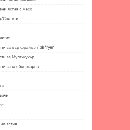
вни ястия с месо
а/Спагети
ястия
ти за еър фрайър / airfryer
пти за Мултикукър
пти за хлебопекарна
ти
вичи
ве
ени ястия