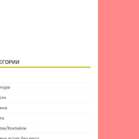
ЕГОРИИ
итури
рти
ина
та
тки/Коктейли
вни ястия без месо