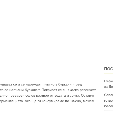
ПОС
Бърка
сушават се и се нареждат плътно в буркани – ред
за
До
ато се напълни бурканът. Покриват се с няколко резенчета
Спаг
елно преварен солов разтвор от водата и солта. Оставят
готве
ерментацията. Ако ще ги консумираме по-късно, можем
беле