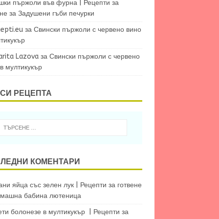
шки пържоли във фурна | Рецепти за
ене
за
Задушени гъби печурки
epti.eu
за
Свински пържоли с червено вино
лтикукър
arita Lazova
за
Свински пържоли с червено
 в мултикукър
СИ РЕЦЕПТА
ЛЕДНИ КОМЕНТАРИ
ни яйца със зелен лук | Рецепти за готвене
машна бабина лютеница
ети болонезе в мултикукър | Рецепти за