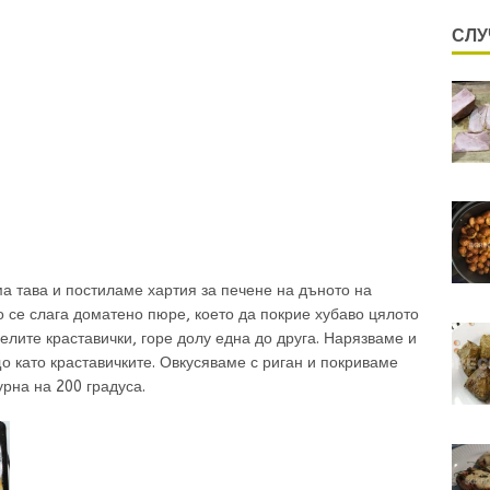
СЛУ
а тава и постиламе хартия за печене на дъното на
во се слага доматено пюре, което да покрие хубаво цялото
лите краставички, горе долу една до друга. Нарязваме и
 като краставичките. Овкусяваме с риган и покриваме
рна на 200 градуса.