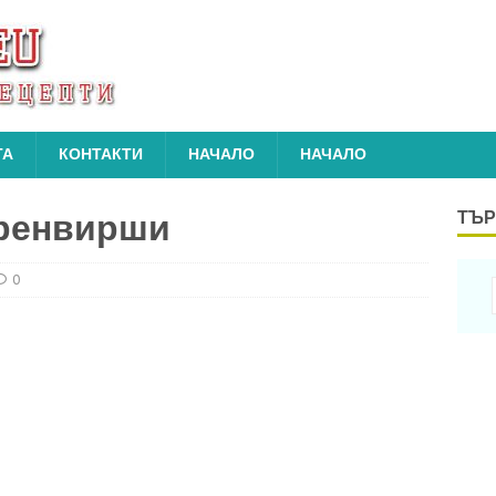
ТА
КОНТАКТИ
НАЧАЛО
НАЧАЛО
кренвирши
ТЪР
0