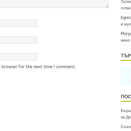
Теле
готв
bgrec
в му
Marg
вино
ТЪР
s browser for the next time I comment.
ПОС
Бърка
за
До
Спаг