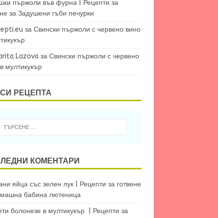
шки пържоли във фурна | Рецепти за
ене
за
Задушени гъби печурки
epti.eu
за
Свински пържоли с червено вино
лтикукър
arita Lazova
за
Свински пържоли с червено
 в мултикукър
СИ РЕЦЕПТА
ЛЕДНИ КОМЕНТАРИ
ни яйца със зелен лук | Рецепти за готвене
машна бабина лютеница
ети болонезе в мултикукър | Рецепти за