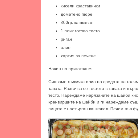
кисели краставички
доматено пюре
300гр. кашкавал
1 плик готово тесто
риган
олио
хартия за печене
Начин на приготвяне:
Сипваме лъжичка олио по средата на голям
тавата. Разточва се тестото в тавата и пър
тесто. Нареждаме нарязаните на шайби кисе
кренвиршите на шайби и ги нареждаме също
пицата с настърган кашкавал. Печем във фу