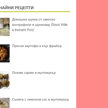
ЧАЙНИ РЕЦЕПТИ
Домашна шунка от свинско
контрафиле в шунковар (Sous Vide
в Instant Pot)
Пресни картофи в еър фрайър
Лозови сарми в мултикукър
Сьомга с лимонов сос в мултикукър