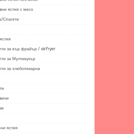
вни ястия с месо
а/Спагети
ястия
ти за еър фрайър / airfryer
пти за Мултикукър
пти за хлебопекарна
ти
вичи
ве
ени ястия