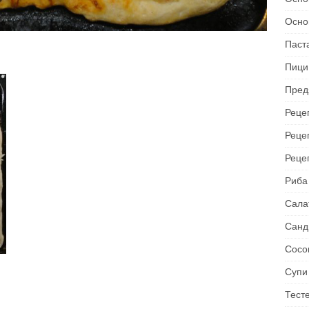
Осно
Паст
Пици
Пред
Рецеп
Реце
Реце
Риба
Сала
Санд
Сосо
Супи
Тест