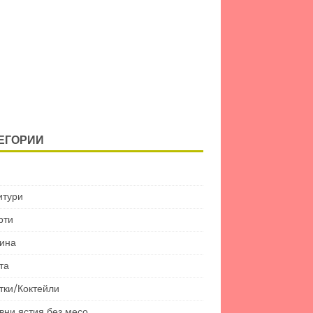
ЕГОРИИ
итури
рти
ина
та
тки/Коктейли
вни ястия без месо