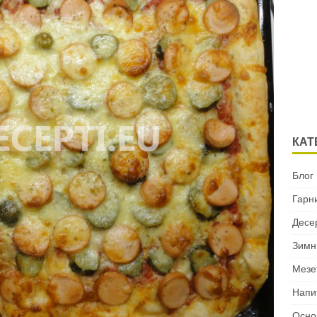
КАТ
Блог
Гарн
Десе
Зимн
Мезе
Напи
Осно