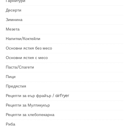
Гарнитури
Десерти
Зимнина
Мезета
Напитки/Коктейли
Основни ястия без месо
Основни ястия с месо
Паста/Спагети
Пици
Предястия
Рецепти за еър фрайър / airfryer
Рецепти за Мултикукър
Рецепти за хлебопекарна
Риба