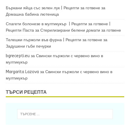
Бъркани яйца със зелен лук | Рецепти за готвене
за
Домашна бабина лютеница
Спагети болонезе в мултикукър | Рецепти за готвене |
Рецепти Паста
за
Стерилизирани белени домати за готвене
Телешки пържоли във фурна | Рецепти за готвене
за
Задушени гъби печурки
bgrecepti.eu
за
Свински пържоли с червено вино в
мултикукър
Margarita Lazova
за
Свински пържоли с червено вино в
мултикукър
ТЪРСИ РЕЦЕПТА