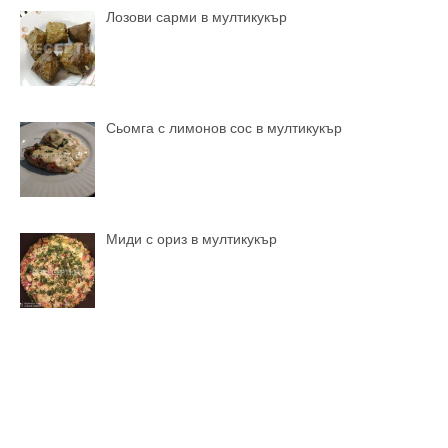
Лозови сарми в мултикукър
Сьомга с лимонов сос в мултикукър
Миди с ориз в мултикукър