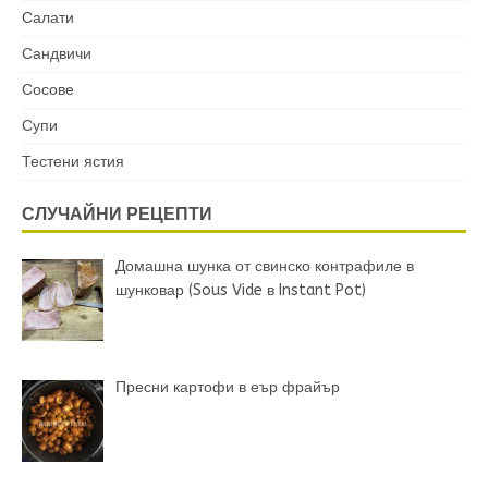
Салати
Сандвичи
Сосове
Супи
Тестени ястия
СЛУЧАЙНИ РЕЦЕПТИ
Домашна шунка от свинско контрафиле в
шунковар (Sous Vide в Instant Pot)
Пресни картофи в еър фрайър