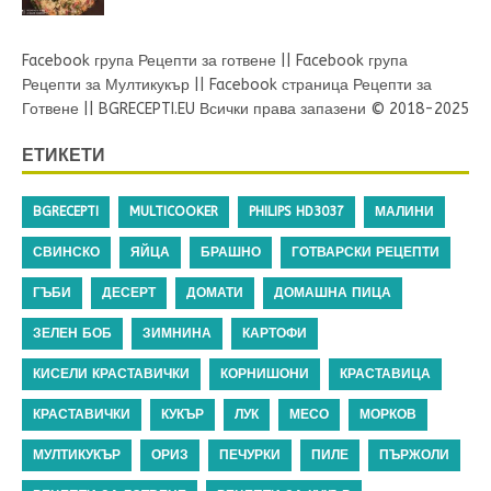
Facebook група Рецепти за готвене
||
Facebook група
Рецепти за Мултикукър
||
Facebook страница Рецепти за
Готвене
||
BGRECEPTI.EU
Всички права запазени © 2018-2025
ЕТИКЕТИ
BGRECEPTI
MULTICOOKER
PHILIPS HD3037
МАЛИНИ
СВИНСКО
ЯЙЦА
БРАШНО
ГОТВАРСКИ РЕЦЕПТИ
ГЪБИ
ДЕСЕРТ
ДОМАТИ
ДОМАШНА ПИЦА
ЗЕЛЕН БОБ
ЗИМНИНА
КАРТОФИ
КИСЕЛИ КРАСТАВИЧКИ
КОРНИШОНИ
КРАСТАВИЦА
КРАСТАВИЧКИ
КУКЪР
ЛУК
МЕСО
МОРКОВ
МУЛТИКУКЪР
ОРИЗ
ПЕЧУРКИ
ПИЛЕ
ПЪРЖОЛИ