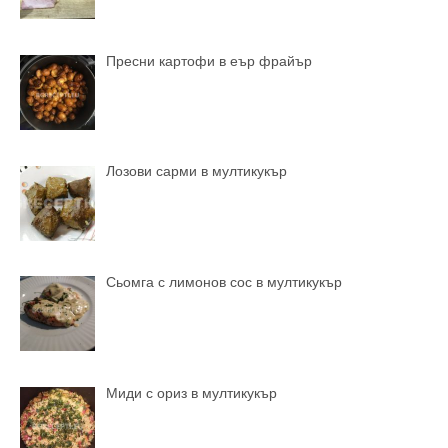
Пресни картофи в еър фрайър
Лозови сарми в мултикукър
Сьомга с лимонов сос в мултикукър
Миди с ориз в мултикукър