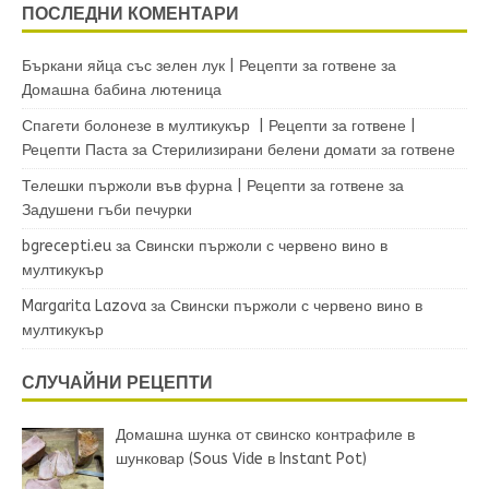
ПОСЛЕДНИ КОМЕНТАРИ
Бъркани яйца със зелен лук | Рецепти за готвене
за
Домашна бабина лютеница
Спагети болонезе в мултикукър | Рецепти за готвене |
Рецепти Паста
за
Стерилизирани белени домати за готвене
Телешки пържоли във фурна | Рецепти за готвене
за
Задушени гъби печурки
bgrecepti.eu
за
Свински пържоли с червено вино в
мултикукър
Margarita Lazova
за
Свински пържоли с червено вино в
мултикукър
СЛУЧАЙНИ РЕЦЕПТИ
Домашна шунка от свинско контрафиле в
шунковар (Sous Vide в Instant Pot)