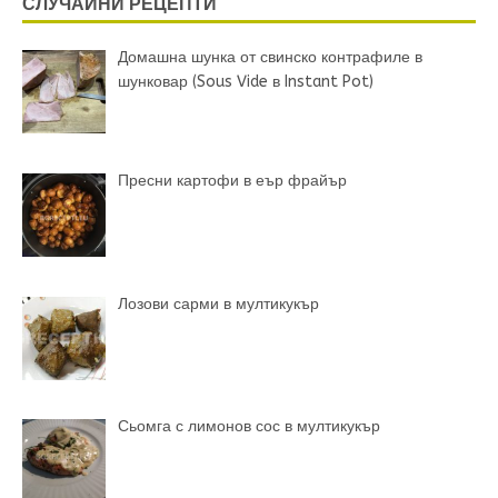
СЛУЧАЙНИ РЕЦЕПТИ
Домашна шунка от свинско контрафиле в
шунковар (Sous Vide в Instant Pot)
Пресни картофи в еър фрайър
Лозови сарми в мултикукър
Сьомга с лимонов сос в мултикукър