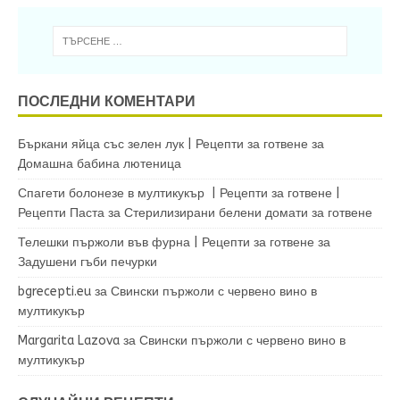
ПОСЛЕДНИ КОМЕНТАРИ
Бъркани яйца със зелен лук | Рецепти за готвене
за
Домашна бабина лютеница
Спагети болонезе в мултикукър | Рецепти за готвене |
Рецепти Паста
за
Стерилизирани белени домати за готвене
Телешки пържоли във фурна | Рецепти за готвене
за
Задушени гъби печурки
bgrecepti.eu
за
Свински пържоли с червено вино в
мултикукър
Margarita Lazova
за
Свински пържоли с червено вино в
мултикукър