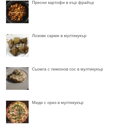
Пресни картофи в еър фрайър
Лозови сарми в мултикукър
Сьомга с лимонов сос в мултикукър
Миди с ориз в мултикукър