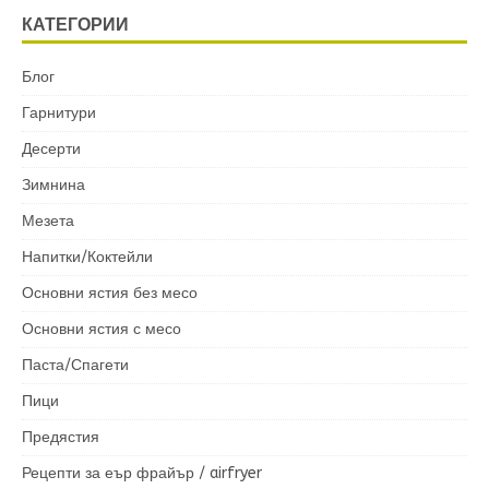
КАТЕГОРИИ
Блог
Гарнитури
Десерти
Зимнина
Мезета
Напитки/Коктейли
Основни ястия без месо
Основни ястия с месо
Паста/Спагети
Пици
Предястия
Рецепти за еър фрайър / airfryer