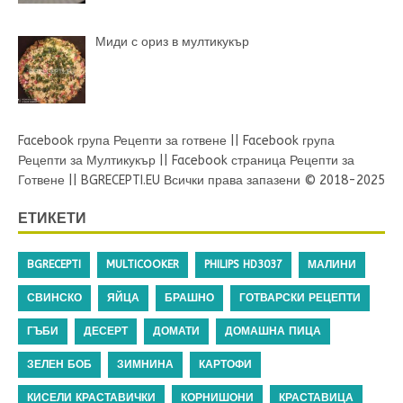
Миди с ориз в мултикукър
Facebook група Рецепти за готвене
||
Facebook група
Рецепти за Мултикукър
||
Facebook страница Рецепти за
Готвене
||
BGRECEPTI.EU
Всички права запазени © 2018-2025
ЕТИКЕТИ
BGRECEPTI
MULTICOOKER
PHILIPS HD3037
МАЛИНИ
СВИНСКО
ЯЙЦА
БРАШНО
ГОТВАРСКИ РЕЦЕПТИ
ГЪБИ
ДЕСЕРТ
ДОМАТИ
ДОМАШНА ПИЦА
ЗЕЛЕН БОБ
ЗИМНИНА
КАРТОФИ
КИСЕЛИ КРАСТАВИЧКИ
КОРНИШОНИ
КРАСТАВИЦА