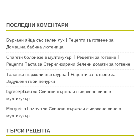
ПОСЛЕДНИ КОМЕНТАРИ
Бъркани яйца със зелен лук | Рецепти за готвене
за
Домашна бабина лютеница
Спагети болонезе в мултикукър | Рецепти за готвене |
Рецепти Паста
за
Стерилизирани белени домати за готвене
Телешки пържоли във фурна | Рецепти за готвене
за
Задушени гъби печурки
bgrecepti.eu
за
Свински пържоли с червено вино в
мултикукър
Margarita Lazova
за
Свински пържоли с червено вино в
мултикукър
ТЪРСИ РЕЦЕПТА