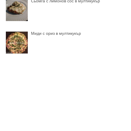
Сьомга с лимонов сос в мултикукър
Миди с ориз в мултикукър