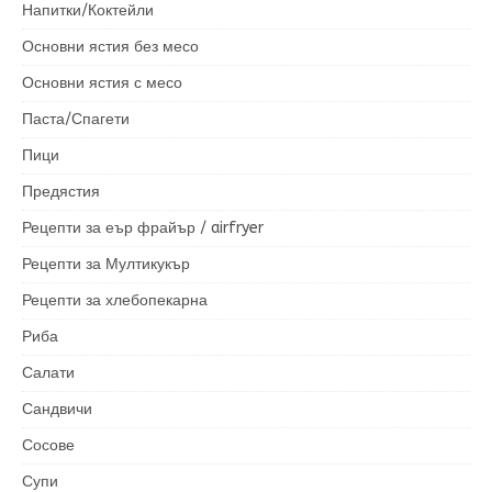
Напитки/Коктейли
Основни ястия без месо
Основни ястия с месо
Паста/Спагети
Пици
Предястия
Рецепти за еър фрайър / airfryer
Рецепти за Мултикукър
Рецепти за хлебопекарна
Риба
Салати
Сандвичи
Сосове
Супи