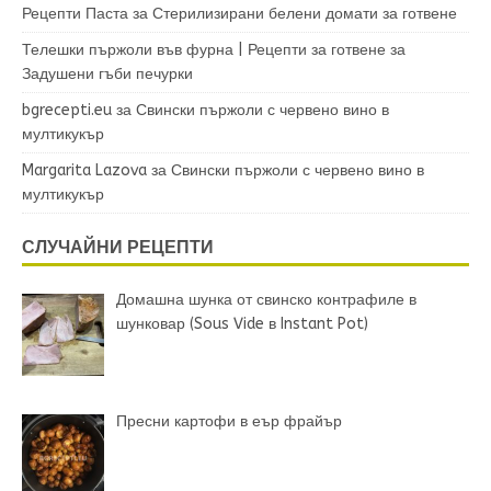
Рецепти Паста
за
Стерилизирани белени домати за готвене
Телешки пържоли във фурна | Рецепти за готвене
за
Задушени гъби печурки
bgrecepti.eu
за
Свински пържоли с червено вино в
мултикукър
Margarita Lazova
за
Свински пържоли с червено вино в
мултикукър
СЛУЧАЙНИ РЕЦЕПТИ
Домашна шунка от свинско контрафиле в
шунковар (Sous Vide в Instant Pot)
Пресни картофи в еър фрайър