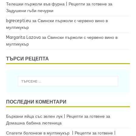
Телешки пържоли във фурна | Рецепти за готвене
за
Задушени гъби печурки
bgrecepti.eu
за
Свински пържоли с червено вино в
мултикукър
Margarita Lazova
за
Свински пържоли с червено вино в
мултикукър
ТЪРСИ РЕЦЕПТА
ПОСЛЕДНИ КОМЕНТАРИ
Бъркани яйца със зелен лук | Рецепти за готвене
за
Домашна бабина лютеница
Спагети болонезе в мултикукър | Рецепти за готвене |