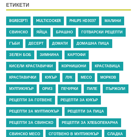
ЕТИКЕТИ
BGRECEPTI
MULTICOOKER
PHILIPS HD3037
МАЛИНИ
СВИНСКО
ЯЙЦА
БРАШНО
ГОТВАРСКИ РЕЦЕПТИ
ГЪБИ
ДЕСЕРТ
ДОМАТИ
ДОМАШНА ПИЦА
ЗЕЛЕН БОБ
ЗИМНИНА
КАРТОФИ
КИСЕЛИ КРАСТАВИЧКИ
КОРНИШОНИ
КРАСТАВИЦА
КРАСТАВИЧКИ
КУКЪР
ЛУК
МЕСО
МОРКОВ
МУЛТИКУКЪР
ОРИЗ
ПЕЧУРКИ
ПИЛЕ
ПЪРЖОЛИ
РЕЦЕПТИ ЗА ГОТВЕНЕ
РЕЦЕПТИ ЗА КУКЪР
РЕЦЕПТИ ЗА МУЛТИКУКЪР
РЕЦЕПТИ ЗА ПИЦА
РЕЦЕПТИ ЗА СВИНСКО
РЕЦЕПТИ ЗА ХЛЕБОПЕКАРНА
СВИНСКО МЕСО
СГОТВЕНО В МУЛТИКУКЪР
СЛАДКА