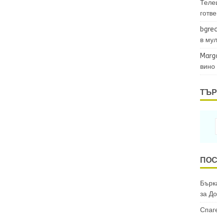
Теле
готв
bgrec
в му
Marg
вино
ТЪР
ПОС
Бърка
за
До
Спаг