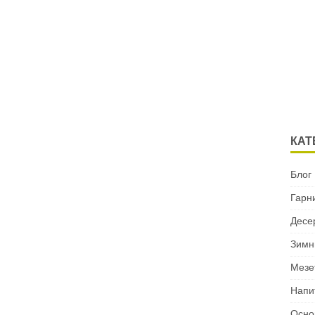
КАТ
Блог
Гарн
Десе
Зимн
Мезе
Напи
Осно