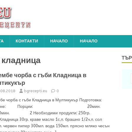
ТА
КОНТАКТИ
НАЧАЛО
НАЧАЛО
и кладница
ТЪР
мбе чорба с гъби Кладница в
лтикукър
.08.2018
bgrecepti.eu
0
бе чорба с гъби Кладница в Мултикукър Подготовка:
отвене: Порции: 20мин.
ин. 2 Необходими продукти: 250гр.
Кладница 30гр. краве масло 1с.л. брашно 1/2ч.л. сол
л. червен пипер 300мл. вода 150мл. прясно мляко чесън