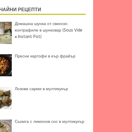
ЧАЙНИ РЕЦЕПТИ
Домашна шунка от свинско
контрафиле в шунковар (Sous Vide
в Instant Pot)
Пресни картофи в еър фрайър
Лозови сарми в мултикукър
Сьомга с лимонов сос в мултикукър