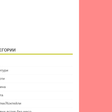
ЕГОРИИ
итури
рти
ина
та
тки/Коктейли
вни ястия без месо