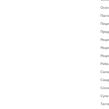
Осно
Паст
Пици
Пред
Рецеп
Реце
Реце
Риба
Сала
Санд
Сосо
Супи
Тест