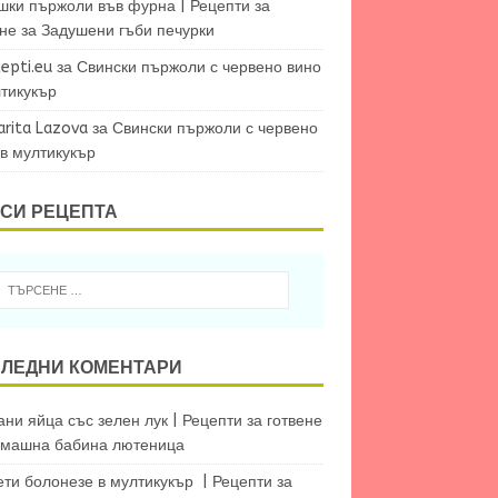
шки пържоли във фурна | Рецепти за
ене
за
Задушени гъби печурки
epti.eu
за
Свински пържоли с червено вино
лтикукър
arita Lazova
за
Свински пържоли с червено
 в мултикукър
СИ РЕЦЕПТА
ЛЕДНИ КОМЕНТАРИ
ни яйца със зелен лук | Рецепти за готвене
машна бабина лютеница
ети болонезе в мултикукър | Рецепти за