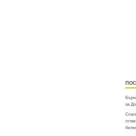
ПОС
Бърка
за
До
Спаг
готве
беле