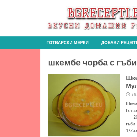
ГОТВАРСКИ МЕРКИ
ДОБАВИ РЕЦЕП
шкембе чорба с гъб
Шке
Му
28
Шкем
Г
20м
гъби 
1/2ч.