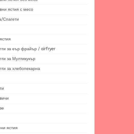
вни ястия с месо
а/Спагети
ястия
ти за еър фрайър / airfryer
пти за Мултикукър
пти за хлебопекарна
ти
вичи
ве
ени ястия