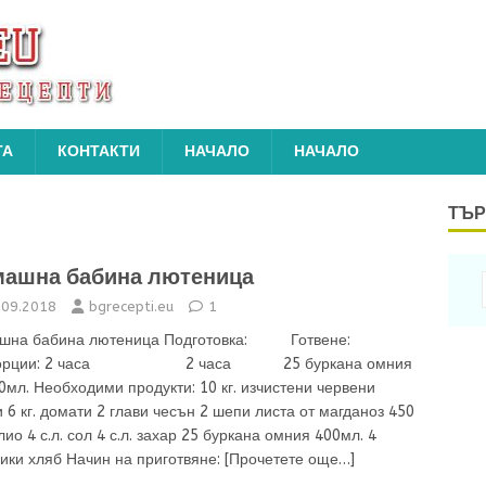
ТА
КОНТАКТИ
НАЧАЛО
НАЧАЛО
ТЪР
ашна бабина лютеница
.09.2018
bgrecepti.eu
1
ашна бабина лютеница Подготовка: Готвене:
ции: 2 часа 2 часа 25 буркана омния
0мл. Необходими продукти: 10 кг. изчистени червени
 6 кг. домати 2 глави чесън 2 шепи листа от магданоз 450
лио 4 с.л. сол 4 с.л. захар 25 буркана омния 400мл. 4
ики хляб Начин на приготвяне:
[Прочетете още…]