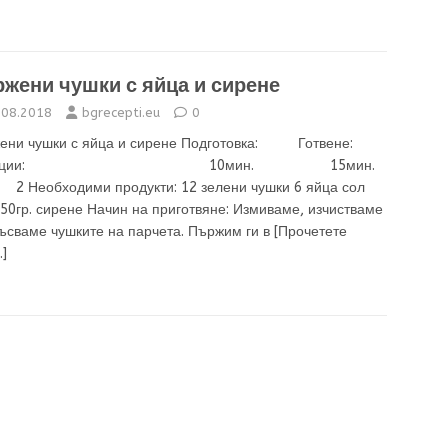
жени чушки с яйца и сирене
.08.2018
bgrecepti.eu
0
ени чушки с яйца и сирене Подготовка: Готвене:
орции: 10мин. 15мин.
обходими продукти: 12 зелени чушки 6 яйца сол
50гр. сирене Начин на приготвяне: Измиваме, изчистваме
късваме чушките на парчета. Пържим ги в
[Прочетете
]