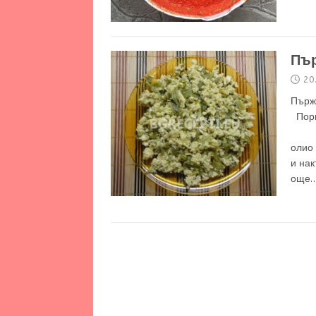
Пър
20
Пърж
П
2 Не
олио 
и на
още…