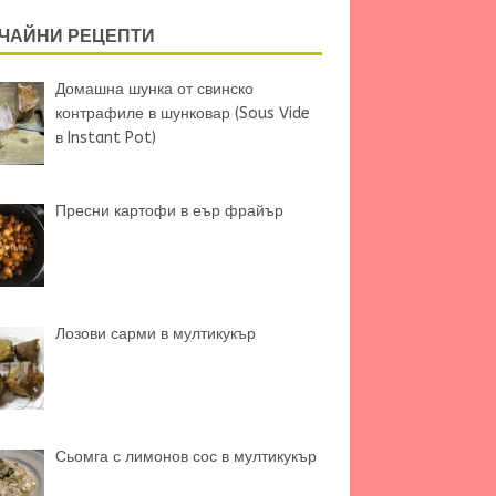
ЧАЙНИ РЕЦЕПТИ
Домашна шунка от свинско
контрафиле в шунковар (Sous Vide
в Instant Pot)
Пресни картофи в еър фрайър
Лозови сарми в мултикукър
Сьомга с лимонов сос в мултикукър