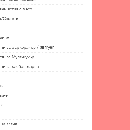
вни ястия с месо
а/Спагети
ястия
ти за еър фрайър / airfryer
пти за Мултикукър
пти за хлебопекарна
ти
вичи
ве
ени ястия