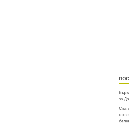
ПОС
Бърка
за
До
Спаг
готве
беле