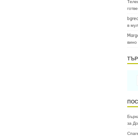
Теле
готв
bgrec
в му
Marg
вино
ТЪР
ПОС
Бърка
за
До
Спаг