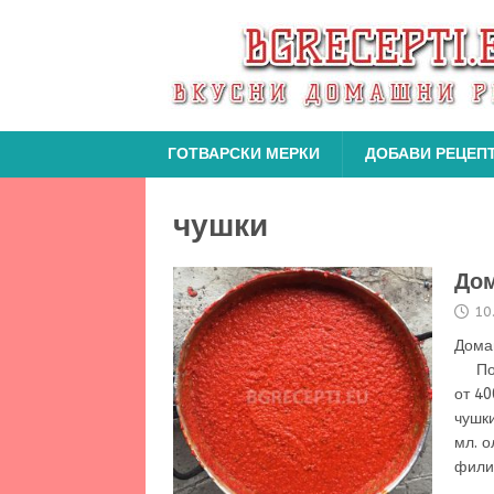
ГОТВАРСКИ МЕРКИ
ДОБАВИ РЕЦЕП
чушки
Дом
10
Дом
Пор
от 40
чушки
мл. о
фили