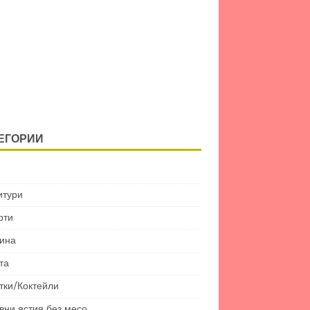
ЕГОРИИ
итури
рти
ина
та
тки/Коктейли
вни ястия без месо