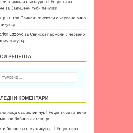
шки пържоли във фурна | Рецепти за
ене
за
Задушени гъби печурки
epti.eu
за
Свински пържоли с червено вино
лтикукър
arita Lazova
за
Свински пържоли с червено
 в мултикукър
СИ РЕЦЕПТА
ЛЕДНИ КОМЕНТАРИ
ни яйца със зелен лук | Рецепти за готвене
машна бабина лютеница
ети болонезе в мултикукър | Рецепти за