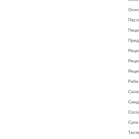
Осно
Паст
Пици
Пред
Рецеп
Реце
Реце
Риба
Сала
Санд
Сосо
Супи
Тест