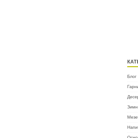
КАТ
Блог
Гарн
Десе
Зимн
Мезе
Напи
Осно