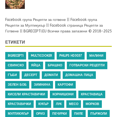
Facebook група Рецепти за готвене
||
Facebook група
Рецепти за Мултикукър
||
Facebook страница Рецепти за
Готвене
||
BGRECEPTI.EU
Всички права запазени © 2018-2025
ЕТИКЕТИ
BGRECEPTI
MULTICOOKER
PHILIPS HD3037
МАЛИНИ
СВИНСКО
ЯЙЦА
БРАШНО
ГОТВАРСКИ РЕЦЕПТИ
ГЪБИ
ДЕСЕРТ
ДОМАТИ
ДОМАШНА ПИЦА
ЗЕЛЕН БОБ
ЗИМНИНА
КАРТОФИ
КИСЕЛИ КРАСТАВИЧКИ
КОРНИШОНИ
КРАСТАВИЦА
КРАСТАВИЧКИ
КУКЪР
ЛУК
МЕСО
МОРКОВ
МУЛТИКУКЪР
ОРИЗ
ПЕЧУРКИ
ПИЛЕ
ПЪРЖОЛИ