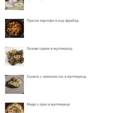
Пресни картофи в еър фрайър
Лозови сарми в мултикукър
Сьомга с лимонов сос в мултикукър
Миди с ориз в мултикукър