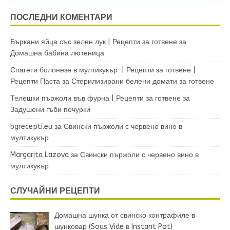
ПОСЛЕДНИ КОМЕНТАРИ
Бъркани яйца със зелен лук | Рецепти за готвене
за
Домашна бабина лютеница
Спагети болонезе в мултикукър | Рецепти за готвене |
Рецепти Паста
за
Стерилизирани белени домати за готвене
Телешки пържоли във фурна | Рецепти за готвене
за
Задушени гъби печурки
bgrecepti.eu
за
Свински пържоли с червено вино в
мултикукър
Margarita Lazova
за
Свински пържоли с червено вино в
мултикукър
СЛУЧАЙНИ РЕЦЕПТИ
Домашна шунка от свинско контрафиле в
шунковар (Sous Vide в Instant Pot)