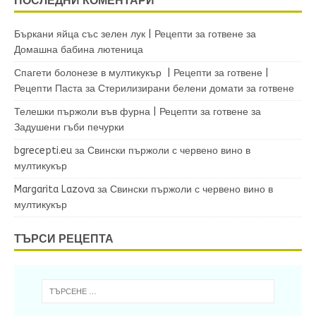
Бъркани яйца със зелен лук | Рецепти за готвене
за
Домашна бабина лютеница
Спагети болонезе в мултикукър | Рецепти за готвене |
Рецепти Паста
за
Стерилизирани белени домати за готвене
Телешки пържоли във фурна | Рецепти за готвене
за
Задушени гъби печурки
bgrecepti.eu
за
Свински пържоли с червено вино в
мултикукър
Margarita Lazova
за
Свински пържоли с червено вино в
мултикукър
ТЪРСИ РЕЦЕПТА