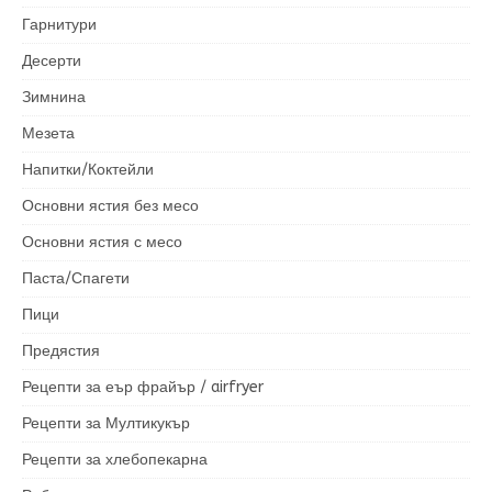
Гарнитури
Десерти
Зимнина
Мезета
Напитки/Коктейли
Основни ястия без месо
Основни ястия с месо
Паста/Спагети
Пици
Предястия
Рецепти за еър фрайър / airfryer
Рецепти за Мултикукър
Рецепти за хлебопекарна