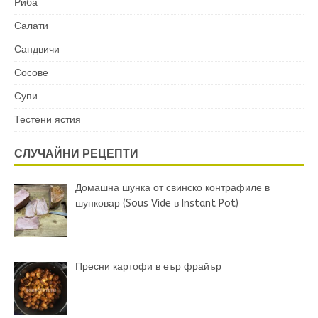
Риба
Салати
Сандвичи
Сосове
Супи
Тестени ястия
СЛУЧАЙНИ РЕЦЕПТИ
Домашна шунка от свинско контрафиле в
шунковар (Sous Vide в Instant Pot)
Пресни картофи в еър фрайър