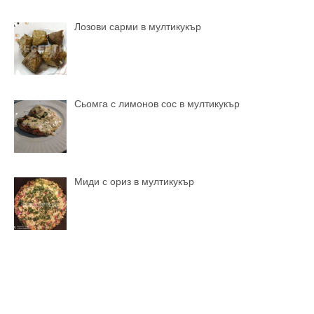
Лозови сарми в мултикукър
Сьомга с лимонов сос в мултикукър
Миди с ориз в мултикукър