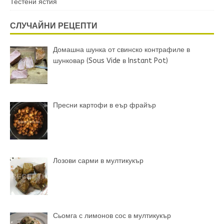
Тестени ястия
СЛУЧАЙНИ РЕЦЕПТИ
Домашна шунка от свинско контрафиле в
шунковар (Sous Vide в Instant Pot)
Пресни картофи в еър фрайър
Лозови сарми в мултикукър
Сьомга с лимонов сос в мултикукър