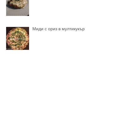
Миди с ориз в мултикукър