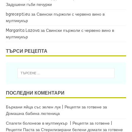
Задушени гъби печурки
bgrecepti.eu
за
Свински пържоли с червено вино в
мултикукър
Margarita Lazova
за
Свински пържоли с червено вино в
мултикукър
ТЪРСИ РЕЦЕПТА
ПОСЛЕДНИ КОМЕНТАРИ
Бъркани яйца със зелен лук | Рецепти за готвене
за
Домашна бабина лютеница
Спагети болонезе в мултикукър | Рецепти за готвене |
Рецепти Паста
за
Стерилизирани белени домати за готвене