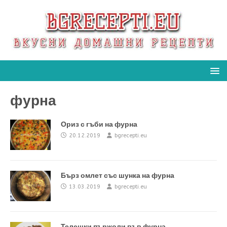
фурна
Ориз с гъби на фурна
20.12.2019
bgrecepti.eu
Бърз омлет със шунка на фурна
13.03.2019
bgrecepti.eu
Телешки пържоли във фурна