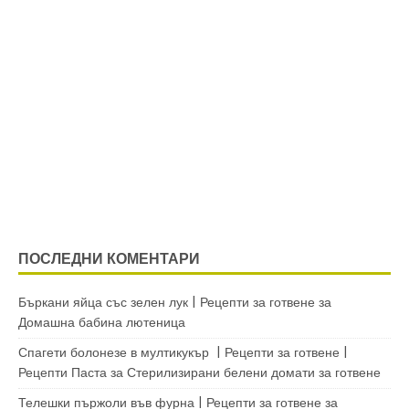
ПОСЛЕДНИ КОМЕНТАРИ
Бъркани яйца със зелен лук | Рецепти за готвене
за
Домашна бабина лютеница
Спагети болонезе в мултикукър | Рецепти за готвене |
Рецепти Паста
за
Стерилизирани белени домати за готвене
Телешки пържоли във фурна | Рецепти за готвене
за