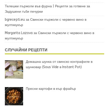
Телешки пържоли във фурна | Рецепти за готвене
за
Задушени гъби печурки
bgrecepti.eu
за
Свински пържоли с червено вино в
мултикукър
Margarita Lazova
за
Свински пържоли с червено вино в
мултикукър
СЛУЧАЙНИ РЕЦЕПТИ
Домашна шунка от свинско контрафиле в
шунковар (Sous Vide в Instant Pot)
Пресни картофи в еър фрайър