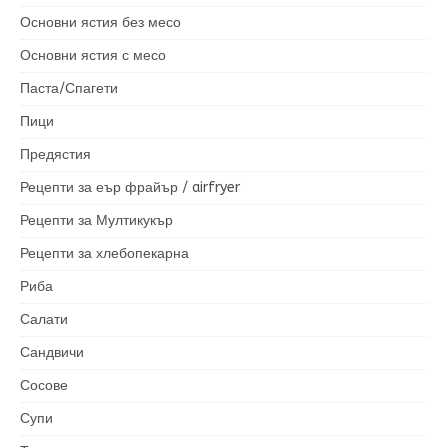
Основни ястия без месо
Основни ястия с месо
Паста/Спагети
Пици
Предястия
Рецепти за еър фрайър / airfryer
Рецепти за Мултикукър
Рецепти за хлебопекарна
Риба
Салати
Сандвичи
Сосове
Супи