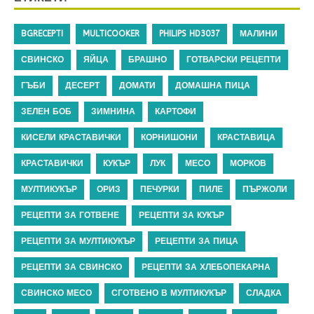
BGRECEPTI
MULTICOOKER
PHILIPS HD3037
МАЛИНИ
СВИНСКО
ЯЙЦА
БРАШНО
ГОТВАРСКИ РЕЦЕПТИ
ГЪБИ
ДЕСЕРТ
ДОМАТИ
ДОМАШНА ПИЦА
ЗЕЛЕН БОБ
ЗИМНИНА
КАРТОФИ
КИСЕЛИ КРАСТАВИЧКИ
КОРНИШОНИ
КРАСТАВИЦА
КРАСТАВИЧКИ
КУКЪР
ЛУК
МЕСО
МОРКОВ
МУЛТИКУКЪР
ОРИЗ
ПЕЧУРКИ
ПИЛЕ
ПЪРЖОЛИ
РЕЦЕПТИ ЗА ГОТВЕНЕ
РЕЦЕПТИ ЗА КУКЪР
РЕЦЕПТИ ЗА МУЛТИКУКЪР
РЕЦЕПТИ ЗА ПИЦА
РЕЦЕПТИ ЗА СВИНСКО
РЕЦЕПТИ ЗА ХЛЕБОПЕКАРНА
СВИНСКО МЕСО
СГОТВЕНО В МУЛТИКУКЪР
СЛАДКА