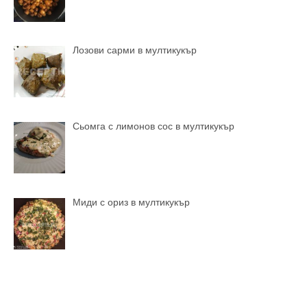
Лозови сарми в мултикукър
Сьомга с лимонов сос в мултикукър
Миди с ориз в мултикукър