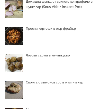
Домашна шунка от свинско контрафиле в
шунковар (Sous Vide в Instant Pot)
Пресни картофи в еър фрайър
Лозови сарми в мултикукър
Сьомга с лимонов сос в мултикукър