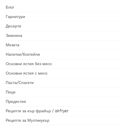
Блог
Гарнитури
Десерти
Зимнина
Мезета
Напитки/Коктейли
Основни ястия без месо
Основни ястия с месо
Паста/Спагети
Пици
Предястия
Рецепти за еър фрайър / airfryer
Рецепти за Мултикукър