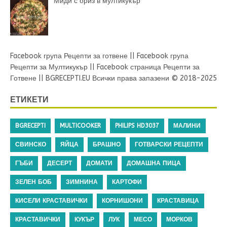
Миди с ориз в мултикукър
Facebook група Рецепти за готвене
||
Facebook група
Рецепти за Мултикукър
||
Facebook страница Рецепти за
Готвене
||
BGRECEPTI.EU
Всички права запазени © 2018-2025
ЕТИКЕТИ
BGRECEPTI
MULTICOOKER
PHILIPS HD3037
МАЛИНИ
СВИНСКО
ЯЙЦА
БРАШНО
ГОТВАРСКИ РЕЦЕПТИ
ГЪБИ
ДЕСЕРТ
ДОМАТИ
ДОМАШНА ПИЦА
ЗЕЛЕН БОБ
ЗИМНИНА
КАРТОФИ
КИСЕЛИ КРАСТАВИЧКИ
КОРНИШОНИ
КРАСТАВИЦА
КРАСТАВИЧКИ
КУКЪР
ЛУК
МЕСО
МОРКОВ