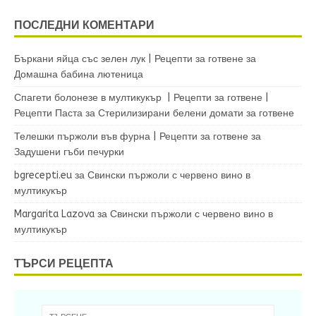
ПОСЛЕДНИ КОМЕНТАРИ
Бъркани яйца със зелен лук | Рецепти за готвене
за
Домашна бабина лютеница
Спагети болонезе в мултикукър | Рецепти за готвене |
Рецепти Паста
за
Стерилизирани белени домати за готвене
Телешки пържоли във фурна | Рецепти за готвене
за
Задушени гъби печурки
bgrecepti.eu
за
Свински пържоли с червено вино в
мултикукър
Margarita Lazova
за
Свински пържоли с червено вино в
мултикукър
ТЪРСИ РЕЦЕПТА