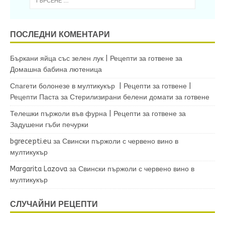
ПОСЛЕДНИ КОМЕНТАРИ
Бъркани яйца със зелен лук | Рецепти за готвене
за
Домашна бабина лютеница
Спагети болонезе в мултикукър | Рецепти за готвене |
Рецепти Паста
за
Стерилизирани белени домати за готвене
Телешки пържоли във фурна | Рецепти за готвене
за
Задушени гъби печурки
bgrecepti.eu
за
Свински пържоли с червено вино в
мултикукър
Margarita Lazova
за
Свински пържоли с червено вино в
мултикукър
СЛУЧАЙНИ РЕЦЕПТИ