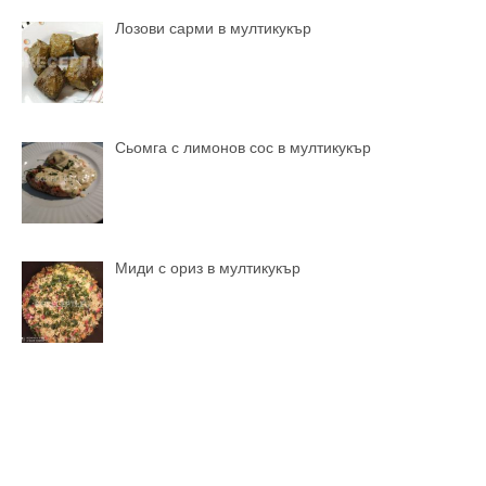
Лозови сарми в мултикукър
Сьомга с лимонов сос в мултикукър
Миди с ориз в мултикукър