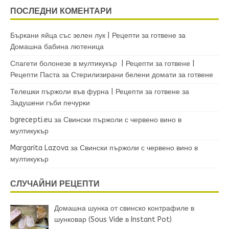
ПОСЛЕДНИ КОМЕНТАРИ
Бъркани яйца със зелен лук | Рецепти за готвене
за
Домашна бабина лютеница
Спагети болонезе в мултикукър | Рецепти за готвене |
Рецепти Паста
за
Стерилизирани белени домати за готвене
Телешки пържоли във фурна | Рецепти за готвене
за
Задушени гъби печурки
bgrecepti.eu
за
Свински пържоли с червено вино в
мултикукър
Margarita Lazova
за
Свински пържоли с червено вино в
мултикукър
СЛУЧАЙНИ РЕЦЕПТИ
Домашна шунка от свинско контрафиле в
шунковар (Sous Vide в Instant Pot)