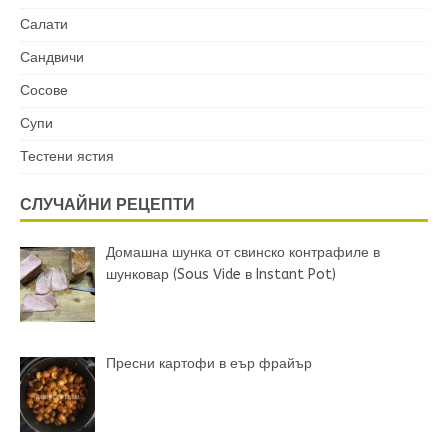
Салати
Сандвичи
Сосове
Супи
Тестени ястия
СЛУЧАЙНИ РЕЦЕПТИ
Домашна шунка от свинско контрафиле в
шунковар (Sous Vide в Instant Pot)
Пресни картофи в еър фрайър