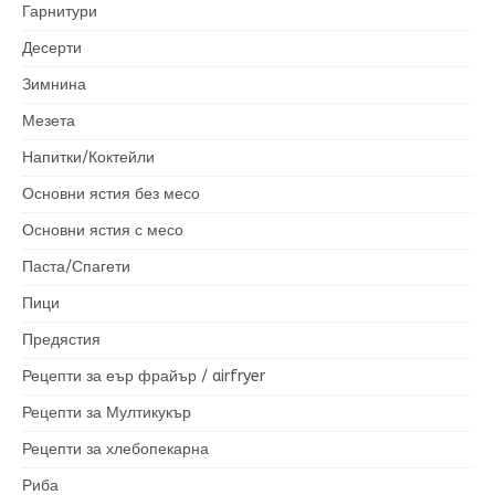
Гарнитури
Десерти
Зимнина
Мезета
Напитки/Коктейли
Основни ястия без месо
Основни ястия с месо
Паста/Спагети
Пици
Предястия
Рецепти за еър фрайър / airfryer
Рецепти за Мултикукър
Рецепти за хлебопекарна
Риба