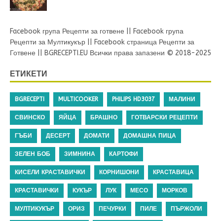
Facebook група Рецепти за готвене
||
Facebook група
Рецепти за Мултикукър
||
Facebook страница Рецепти за
Готвене
||
BGRECEPTI.EU
Всички права запазени © 2018-2025
ЕТИКЕТИ
BGRECEPTI
MULTICOOKER
PHILIPS HD3037
МАЛИНИ
СВИНСКО
ЯЙЦА
БРАШНО
ГОТВАРСКИ РЕЦЕПТИ
ГЪБИ
ДЕСЕРТ
ДОМАТИ
ДОМАШНА ПИЦА
ЗЕЛЕН БОБ
ЗИМНИНА
КАРТОФИ
КИСЕЛИ КРАСТАВИЧКИ
КОРНИШОНИ
КРАСТАВИЦА
КРАСТАВИЧКИ
КУКЪР
ЛУК
МЕСО
МОРКОВ
МУЛТИКУКЪР
ОРИЗ
ПЕЧУРКИ
ПИЛЕ
ПЪРЖОЛИ