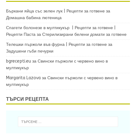
Бъркани яйца със зелен лук | Рецепти за готвене
за
Домашна бабина лютеница
Спагети болонезе в мултикукър | Рецепти за готвене |
Рецепти Паста
за
Стерилизирани белени домати за готвене
Телешки пържоли във фурна | Рецепти за готвене
за
Задушени гъби печурки
bgrecepti.eu
за
Свински пържоли с червено вино в
мултикукър
Margarita Lazova
за
Свински пържоли с червено вино в
мултикукър
ТЪРСИ РЕЦЕПТА