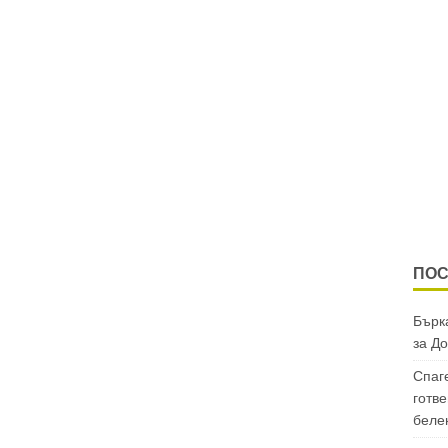
ПОС
Бърка
за
До
Спаг
готве
беле