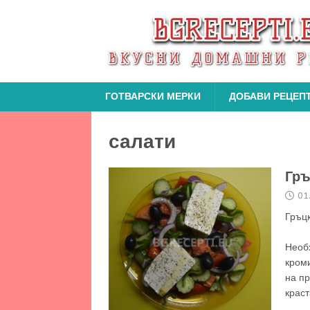
ГОТВАРСКИ МЕРКИ
ДОБАВИ РЕЦЕП
салати
Гръ
01
Гръ
1
Необ
кроми
на п
крас