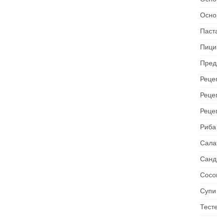
Осно
Паст
Пици
Пред
Рецеп
Реце
Реце
Риба
Сала
Санд
Сосо
Супи
Тест