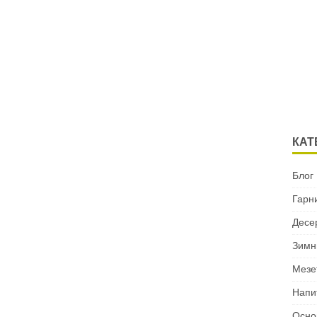
КАТ
Блог
Гарн
Десе
Зимн
Мезе
Напи
Осно