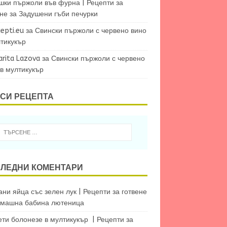
шки пържоли във фурна | Рецепти за
ене
за
Задушени гъби печурки
epti.eu
за
Свински пържоли с червено вино
лтикукър
arita Lazova
за
Свински пържоли с червено
 в мултикукър
СИ РЕЦЕПТА
ЛЕДНИ КОМЕНТАРИ
ни яйца със зелен лук | Рецепти за готвене
машна бабина лютеница
ети болонезе в мултикукър | Рецепти за