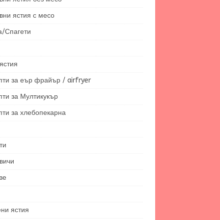
вни ястия с месо
а/Спагети
ястия
ти за еър фрайър / airfryer
пти за Мултикукър
пти за хлебопекарна
ти
вичи
ве
ени ястия