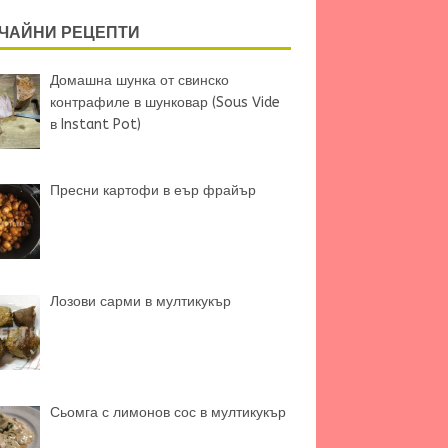
ЧАЙНИ РЕЦЕПТИ
Домашна шунка от свинско
контрафиле в шунковар (Sous Vide
в Instant Pot)
Пресни картофи в еър фрайър
Лозови сарми в мултикукър
Сьомга с лимонов сос в мултикукър