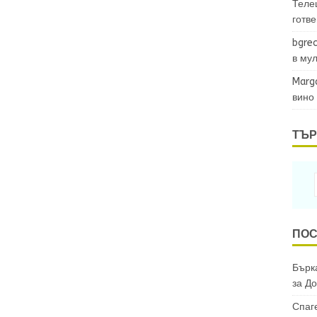
Теле
готв
bgrec
в му
Marg
вино
ТЪР
ПОС
Бърка
за
До
Спаг