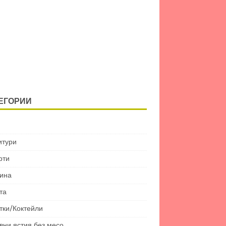
ЕГОРИИ
итури
рти
ина
та
тки/Коктейли
вни ястия без месо