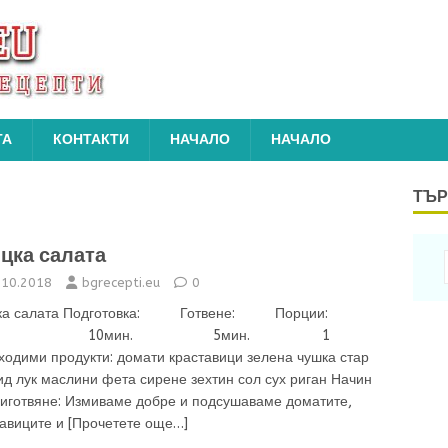
ТА
КОНТАКТИ
НАЧАЛО
НАЧАЛО
ТЪР
цка салата
.10.2018
bgrecepti.eu
0
цка салата Подготовка: Готвене: Порции:
0мин. 5мин. 1
ходими продукти: домати краставици зелена чушка стар
д лук маслини фета сирене зехтин сол сух риган Начин
риготвяне: Измиваме добре и подсушаваме доматите,
тавиците и
[Прочетете още…]