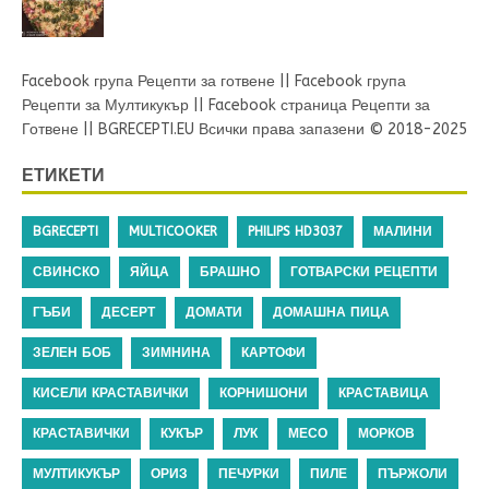
Facebook група Рецепти за готвене
||
Facebook група
Рецепти за Мултикукър
||
Facebook страница Рецепти за
Готвене
||
BGRECEPTI.EU
Всички права запазени © 2018-2025
ЕТИКЕТИ
BGRECEPTI
MULTICOOKER
PHILIPS HD3037
МАЛИНИ
СВИНСКО
ЯЙЦА
БРАШНО
ГОТВАРСКИ РЕЦЕПТИ
ГЪБИ
ДЕСЕРТ
ДОМАТИ
ДОМАШНА ПИЦА
ЗЕЛЕН БОБ
ЗИМНИНА
КАРТОФИ
КИСЕЛИ КРАСТАВИЧКИ
КОРНИШОНИ
КРАСТАВИЦА
КРАСТАВИЧКИ
КУКЪР
ЛУК
МЕСО
МОРКОВ
МУЛТИКУКЪР
ОРИЗ
ПЕЧУРКИ
ПИЛЕ
ПЪРЖОЛИ