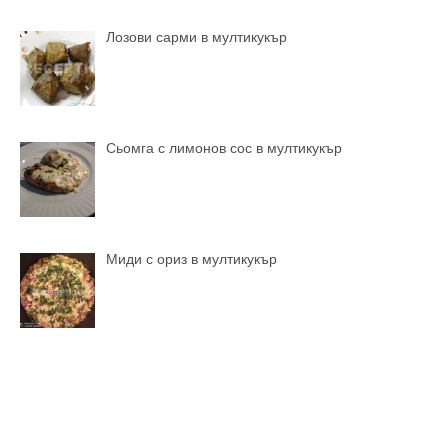
Лозови сарми в мултикукър
Сьомга с лимонов сос в мултикукър
Миди с ориз в мултикукър