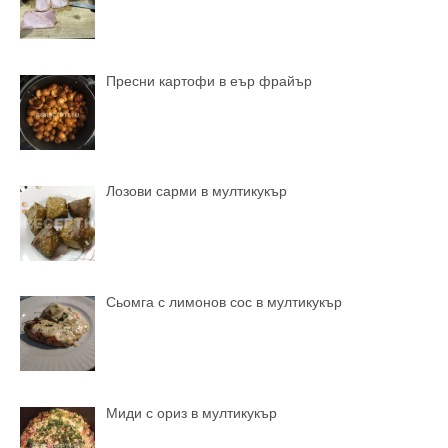
Пресни картофи в еър фрайър
Лозови сарми в мултикукър
Сьомга с лимонов сос в мултикукър
Миди с ориз в мултикукър