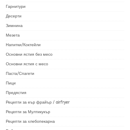
Гарнитури
Десерти
Зимнина
Мезета
Напитки/Коктейли
Основни ястия без месо
Основни ястия с месо
Паста/Спагети
Пици
Предястия
Рецепти за еър фрайър / airfryer
Рецепти за Мултикукър
Рецепти за хлебопекарна