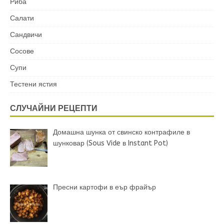
Риба
Салати
Сандвичи
Сосове
Супи
Тестени ястия
СЛУЧАЙНИ РЕЦЕПТИ
Домашна шунка от свинско контрафиле в
шунковар (Sous Vide в Instant Pot)
Пресни картофи в еър фрайър