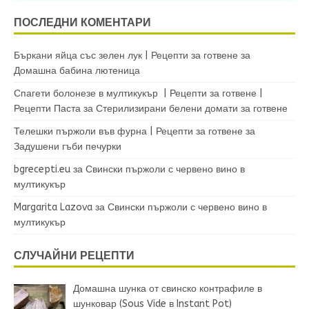
ПОСЛЕДНИ КОМЕНТАРИ
Бъркани яйца със зелен лук | Рецепти за готвене
за
Домашна бабина лютеница
Спагети болонезе в мултикукър | Рецепти за готвене |
Рецепти Паста
за
Стерилизирани белени домати за готвене
Телешки пържоли във фурна | Рецепти за готвене
за
Задушени гъби печурки
bgrecepti.eu
за
Свински пържоли с червено вино в
мултикукър
Margarita Lazova
за
Свински пържоли с червено вино в
мултикукър
СЛУЧАЙНИ РЕЦЕПТИ
Домашна шунка от свинско контрафиле в
шунковар (Sous Vide в Instant Pot)