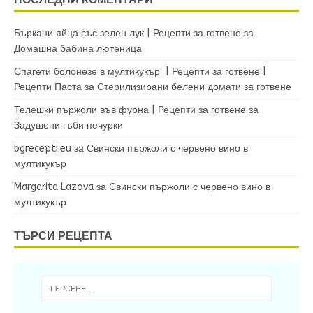
Бъркани яйца със зелен лук | Рецепти за готвене
за
Домашна бабина лютеница
Спагети болонезе в мултикукър | Рецепти за готвене |
Рецепти Паста
за
Стерилизирани белени домати за готвене
Телешки пържоли във фурна | Рецепти за готвене
за
Задушени гъби печурки
bgrecepti.eu
за
Свински пържоли с червено вино в
мултикукър
Margarita Lazova
за
Свински пържоли с червено вино в
мултикукър
ТЪРСИ РЕЦЕПТА