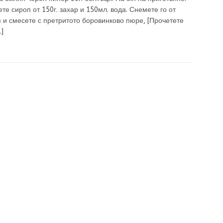
те сироп от 150г. захар и 150мл. вода. Снемете го от
я и смесете с претритото боровинково пюре,
[Прочетете
]