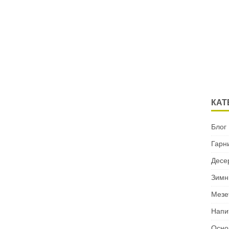
КАТ
Блог
Гарн
Десе
Зимн
Мезе
Напи
Осно