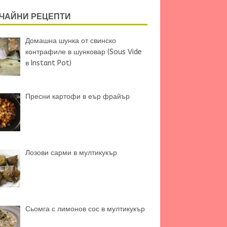
ЧАЙНИ РЕЦЕПТИ
Домашна шунка от свинско
контрафиле в шунковар (Sous Vide
в Instant Pot)
Пресни картофи в еър фрайър
Лозови сарми в мултикукър
Сьомга с лимонов сос в мултикукър