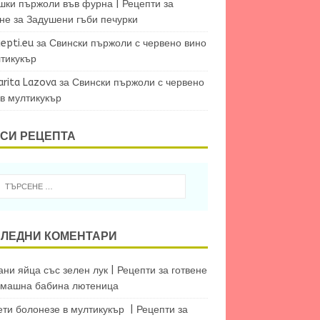
шки пържоли във фурна | Рецепти за
ене
за
Задушени гъби печурки
epti.eu
за
Свински пържоли с червено вино
лтикукър
arita Lazova
за
Свински пържоли с червено
 в мултикукър
СИ РЕЦЕПТА
ЛЕДНИ КОМЕНТАРИ
ни яйца със зелен лук | Рецепти за готвене
машна бабина лютеница
ети болонезе в мултикукър | Рецепти за