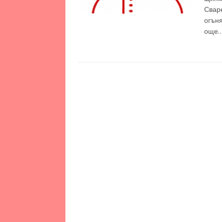
Сваре
огън
още…