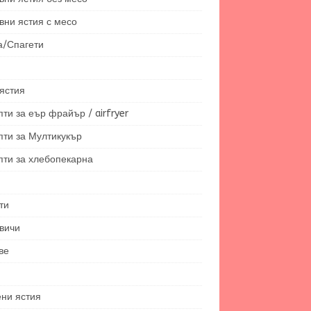
вни ястия с месо
а/Спагети
ястия
ти за еър фрайър / airfryer
пти за Мултикукър
пти за хлебопекарна
ти
вичи
ве
ени ястия