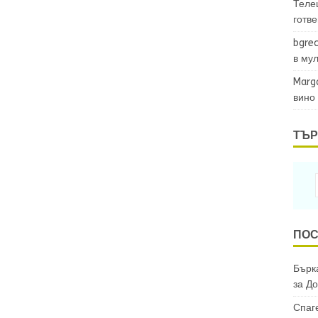
Теле
готв
bgrec
в му
Marg
вино
ТЪР
ПОС
Бърка
за
До
Спаг