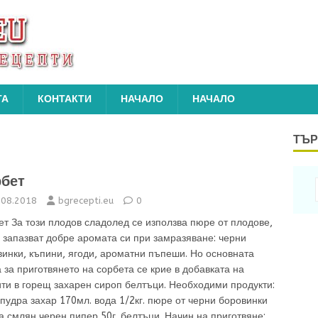
ТА
КОНТАКТИ
НАЧАЛО
НАЧАЛО
ТЪР
бет
.08.2018
bgrecepti.eu
0
т За този плодов сладолед се използва пюре от плодове,
 запазват добре аромата си при замразяване: черни
инки, къпини, ягоди, ароматни пъпеши. Но основната
 за приготвянето на сорбета се крие в добавката на
ти в горещ захарен сироп белтъци. Необходими продукти:
 пудра захар 170мл. вода 1/2кг. пюре от черни боровинки
 смлян черен пипер 50г. белтъци. Начин на приготвяне: