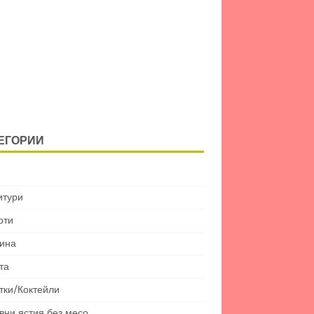
ЕГОРИИ
итури
рти
ина
та
тки/Коктейли
вни ястия без месо