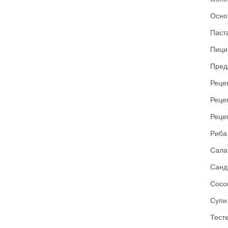
Осно
Паст
Пици
Пред
Рецеп
Реце
Реце
Риба
Сала
Санд
Сосо
Супи
Тест