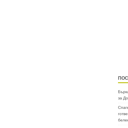
ПОС
Бърка
за
До
Спаг
готве
беле