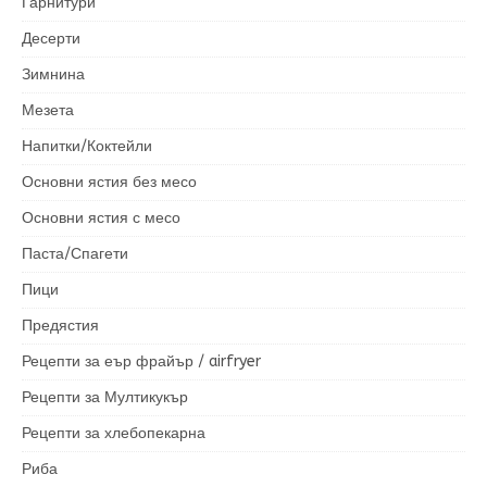
Гарнитури
Десерти
Зимнина
Мезета
Напитки/Коктейли
Основни ястия без месо
Основни ястия с месо
Паста/Спагети
Пици
Предястия
Рецепти за еър фрайър / airfryer
Рецепти за Мултикукър
Рецепти за хлебопекарна
Риба