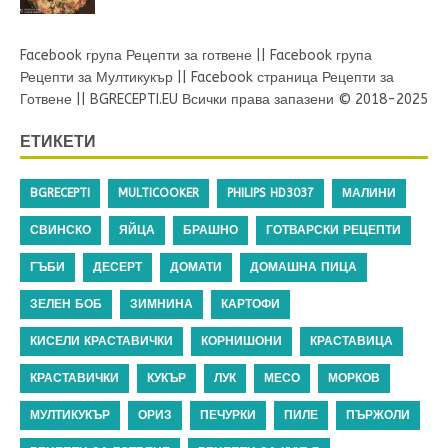
Facebook група Рецепти за готвене
||
Facebook група
Рецепти за Мултикукър
||
Facebook страница Рецепти за
Готвене
||
BGRECEPTI.EU
Всички права запазени © 2018-2025
ЕТИКЕТИ
BGRECEPTI
MULTICOOKER
PHILIPS HD3037
МАЛИНИ
СВИНСКО
ЯЙЦА
БРАШНО
ГОТВАРСКИ РЕЦЕПТИ
ГЪБИ
ДЕСЕРТ
ДОМАТИ
ДОМАШНА ПИЦА
ЗЕЛЕН БОБ
ЗИМНИНА
КАРТОФИ
КИСЕЛИ КРАСТАВИЧКИ
КОРНИШОНИ
КРАСТАВИЦА
КРАСТАВИЧКИ
КУКЪР
ЛУК
МЕСО
МОРКОВ
МУЛТИКУКЪР
ОРИЗ
ПЕЧУРКИ
ПИЛЕ
ПЪРЖОЛИ