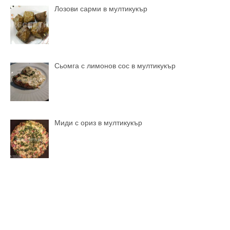
Лозови сарми в мултикукър
Сьомга с лимонов сос в мултикукър
Миди с ориз в мултикукър