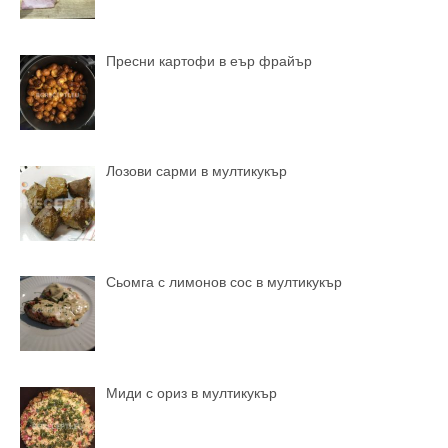
Пресни картофи в еър фрайър
Лозови сарми в мултикукър
Сьомга с лимонов сос в мултикукър
Миди с ориз в мултикукър