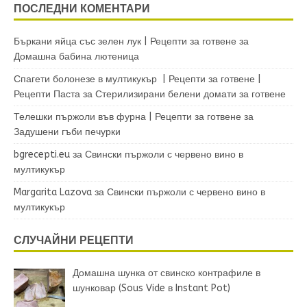
ПОСЛЕДНИ КОМЕНТАРИ
Бъркани яйца със зелен лук | Рецепти за готвене
за
Домашна бабина лютеница
Спагети болонезе в мултикукър | Рецепти за готвене |
Рецепти Паста
за
Стерилизирани белени домати за готвене
Телешки пържоли във фурна | Рецепти за готвене
за
Задушени гъби печурки
bgrecepti.eu
за
Свински пържоли с червено вино в
мултикукър
Margarita Lazova
за
Свински пържоли с червено вино в
мултикукър
СЛУЧАЙНИ РЕЦЕПТИ
Домашна шунка от свинско контрафиле в
шунковар (Sous Vide в Instant Pot)