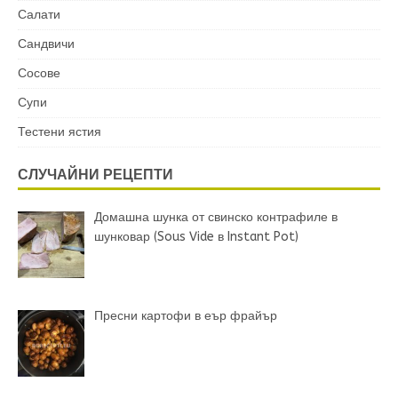
Салати
Сандвичи
Сосове
Супи
Тестени ястия
СЛУЧАЙНИ РЕЦЕПТИ
Домашна шунка от свинско контрафиле в
шунковар (Sous Vide в Instant Pot)
Пресни картофи в еър фрайър