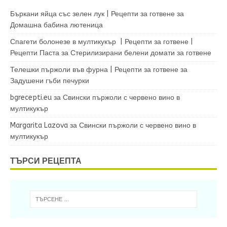
Бъркани яйца със зелен лук | Рецепти за готвене
за
Домашна бабина лютеница
Спагети болонезе в мултикукър | Рецепти за готвене |
Рецепти Паста
за
Стерилизирани белени домати за готвене
Телешки пържоли във фурна | Рецепти за готвене
за
Задушени гъби печурки
bgrecepti.eu
за
Свински пържоли с червено вино в
мултикукър
Margarita Lazova
за
Свински пържоли с червено вино в
мултикукър
ТЪРСИ РЕЦЕПТА