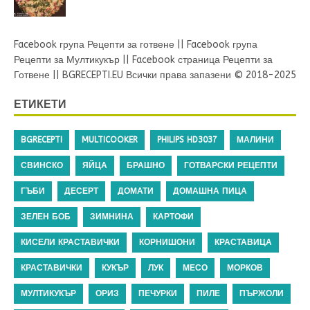
Facebook група Рецепти за готвене
||
Facebook група
Рецепти за Мултикукър
||
Facebook страница Рецепти за
Готвене
||
BGRECEPTI.EU
Всички права запазени © 2018-2025
ЕТИКЕТИ
BGRECEPTI
MULTICOOKER
PHILIPS HD3037
МАЛИНИ
СВИНСКО
ЯЙЦА
БРАШНО
ГОТВАРСКИ РЕЦЕПТИ
ГЪБИ
ДЕСЕРТ
ДОМАТИ
ДОМАШНА ПИЦА
ЗЕЛЕН БОБ
ЗИМНИНА
КАРТОФИ
КИСЕЛИ КРАСТАВИЧКИ
КОРНИШОНИ
КРАСТАВИЦА
КРАСТАВИЧКИ
КУКЪР
ЛУК
МЕСО
МОРКОВ
МУЛТИКУКЪР
ОРИЗ
ПЕЧУРКИ
ПИЛЕ
ПЪРЖОЛИ