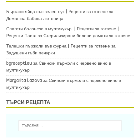
Бъркани яйца със зелен лук | Рецепти за готвене
за
Домашна бабина лютеница
Спагети болонезе в мултикукър | Рецепти за готвене |
Рецепти Паста
за
Стерилизирани белени домати за готвене
Телешки пържоли във фурна | Рецепти за готвене
за
Задушени гъби печурки
bgrecepti.eu
за
Свински пържоли с червено вино в
мултикукър
Margarita Lazova
за
Свински пържоли с червено вино в
мултикукър
ТЪРСИ РЕЦЕПТА