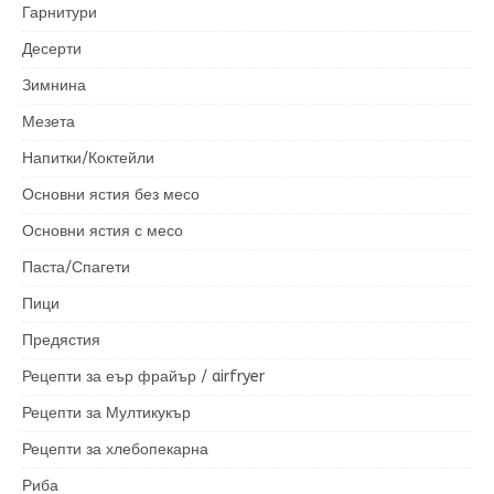
Гарнитури
Десерти
Зимнина
Мезета
Напитки/Коктейли
Основни ястия без месо
Основни ястия с месо
Паста/Спагети
Пици
Предястия
Рецепти за еър фрайър / airfryer
Рецепти за Мултикукър
Рецепти за хлебопекарна
Риба