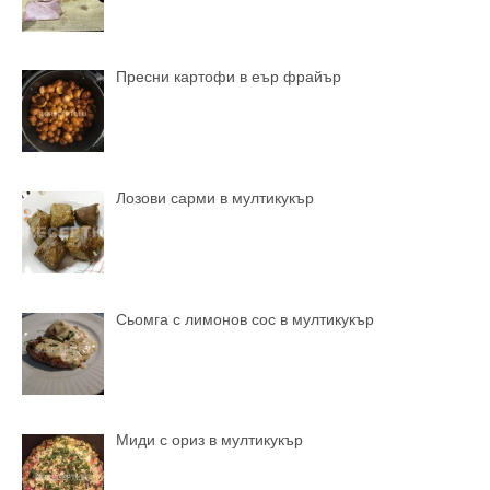
Пресни картофи в еър фрайър
Лозови сарми в мултикукър
Сьомга с лимонов сос в мултикукър
Миди с ориз в мултикукър