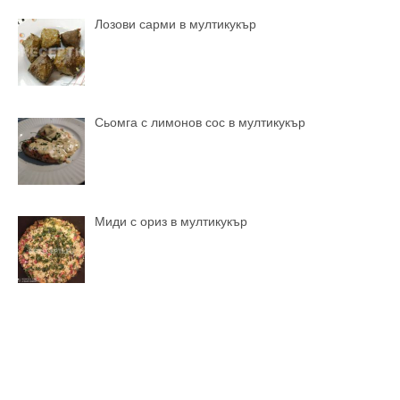
Лозови сарми в мултикукър
Сьомга с лимонов сос в мултикукър
Миди с ориз в мултикукър