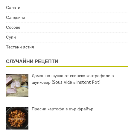
Салати
Сандвичи
Сосове
Супи
Тестени ястия
СЛУЧАЙНИ РЕЦЕПТИ
Домашна шунка от свинско контрафиле в
шунковар (Sous Vide в Instant Pot)
Пресни картофи в еър фрайър