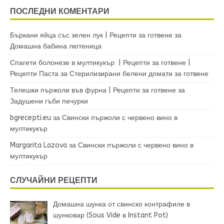
ПОСЛЕДНИ КОМЕНТАРИ
Бъркани яйца със зелен лук | Рецепти за готвене
за
Домашна бабина лютеница
Спагети болонезе в мултикукър | Рецепти за готвене |
Рецепти Паста
за
Стерилизирани белени домати за готвене
Телешки пържоли във фурна | Рецепти за готвене
за
Задушени гъби печурки
bgrecepti.eu
за
Свински пържоли с червено вино в
мултикукър
Margarita Lazova
за
Свински пържоли с червено вино в
мултикукър
СЛУЧАЙНИ РЕЦЕПТИ
Домашна шунка от свинско контрафиле в
шунковар (Sous Vide в Instant Pot)