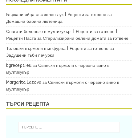
Бъркани яйца със зелен лук | Рецепти за готвене
за
Домашна бабина лютеница
Спагети болонезе в мултикукър | Рецепти за готвене |
Рецепти Паста
за
Стерилизирани белени домати за готвене
Телешки пържоли във фурна | Рецепти за готвене
за
Задушени гъби печурки
bgrecepti.eu
за
Свински пържоли с червено вино в
мултикукър
Margarita Lazova
за
Свински пържоли с червено вино в
мултикукър
ТЪРСИ РЕЦЕПТА