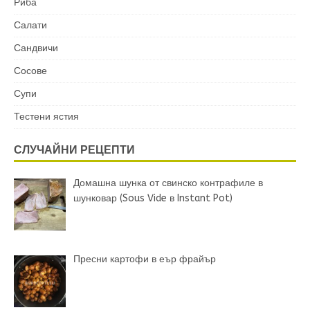
Риба
Салати
Сандвичи
Сосове
Супи
Тестени ястия
СЛУЧАЙНИ РЕЦЕПТИ
Домашна шунка от свинско контрафиле в
шунковар (Sous Vide в Instant Pot)
Пресни картофи в еър фрайър