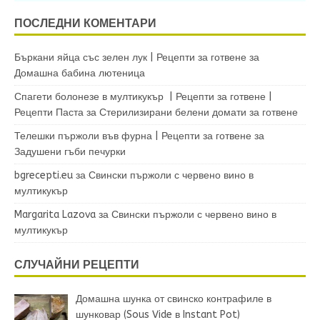
ПОСЛЕДНИ КОМЕНТАРИ
Бъркани яйца със зелен лук | Рецепти за готвене
за
Домашна бабина лютеница
Спагети болонезе в мултикукър | Рецепти за готвене |
Рецепти Паста
за
Стерилизирани белени домати за готвене
Телешки пържоли във фурна | Рецепти за готвене
за
Задушени гъби печурки
bgrecepti.eu
за
Свински пържоли с червено вино в
мултикукър
Margarita Lazova
за
Свински пържоли с червено вино в
мултикукър
СЛУЧАЙНИ РЕЦЕПТИ
Домашна шунка от свинско контрафиле в
шунковар (Sous Vide в Instant Pot)