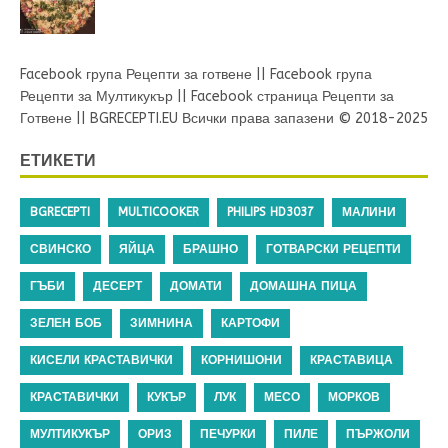
Facebook група Рецепти за готвене
||
Facebook група
Рецепти за Мултикукър
||
Facebook страница Рецепти за
Готвене
||
BGRECEPTI.EU
Всички права запазени © 2018-2025
ЕТИКЕТИ
BGRECEPTI
MULTICOOKER
PHILIPS HD3037
МАЛИНИ
СВИНСКО
ЯЙЦА
БРАШНО
ГОТВАРСКИ РЕЦЕПТИ
ГЪБИ
ДЕСЕРТ
ДОМАТИ
ДОМАШНА ПИЦА
ЗЕЛЕН БОБ
ЗИМНИНА
КАРТОФИ
КИСЕЛИ КРАСТАВИЧКИ
КОРНИШОНИ
КРАСТАВИЦА
КРАСТАВИЧКИ
КУКЪР
ЛУК
МЕСО
МОРКОВ
МУЛТИКУКЪР
ОРИЗ
ПЕЧУРКИ
ПИЛЕ
ПЪРЖОЛИ