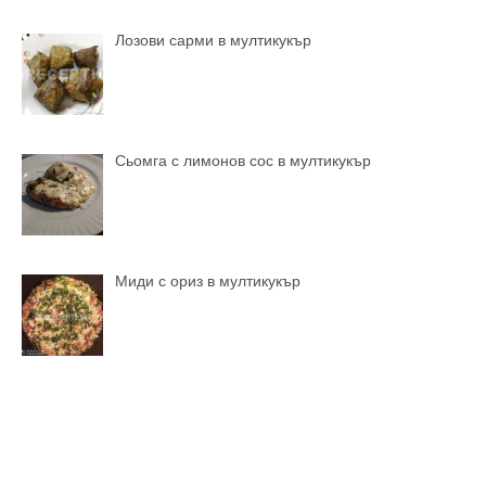
Лозови сарми в мултикукър
Сьомга с лимонов сос в мултикукър
Миди с ориз в мултикукър