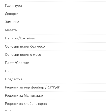
Гарнитури
Десерти
Зимнина
Мезета
Напитки/Коктейли
Основни ястия без месо
Основни ястия с месо
Паста/Спагети
Пици
Предястия
Рецепти за еър фрайър / airfryer
Рецепти за Мултикукър
Рецепти за хлебопекарна