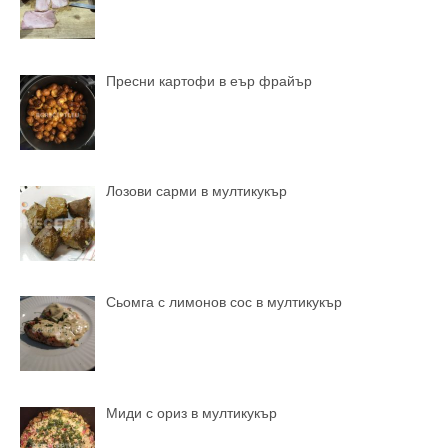
Пресни картофи в еър фрайър
Лозови сарми в мултикукър
Сьомга с лимонов сос в мултикукър
Миди с ориз в мултикукър