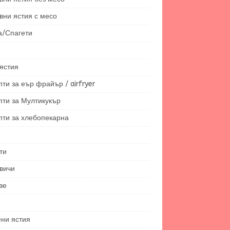
вни ястия с месо
а/Спагети
ястия
ти за еър фрайър / airfryer
пти за Мултикукър
пти за хлебопекарна
ти
вичи
ве
ени ястия