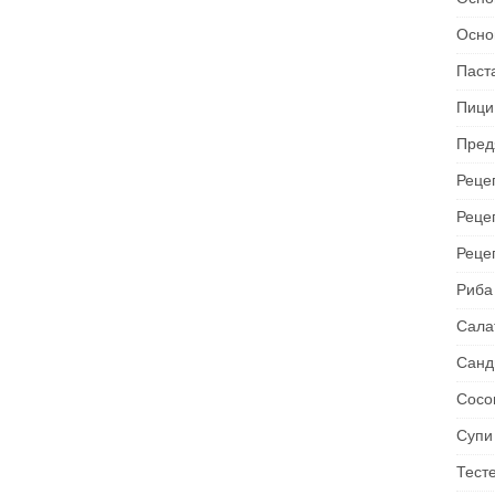
Осно
Паст
Пици
Пред
Рецеп
Реце
Реце
Риба
Сала
Санд
Сосо
Супи
Тест