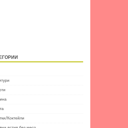
ЕГОРИИ
итури
рти
ина
та
тки/Коктейли
вни ястия без месо