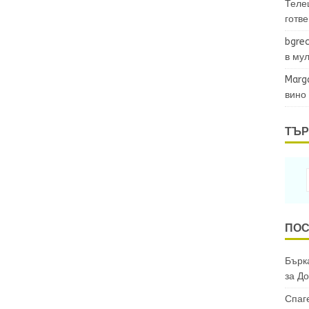
Теле
готв
bgrec
в му
Marg
вино
ТЪР
ПОС
Бърка
за
До
Спаг