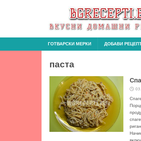
ГОТВАРСКИ МЕРКИ
ДОБАВИ РЕЦЕП
паста
Спа
03
Спаг
Пор
проду
спаге
риган
Начин
вклю