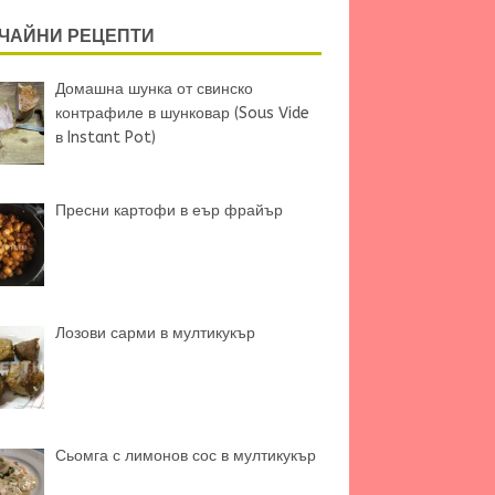
ЧАЙНИ РЕЦЕПТИ
Домашна шунка от свинско
контрафиле в шунковар (Sous Vide
в Instant Pot)
Пресни картофи в еър фрайър
Лозови сарми в мултикукър
Сьомга с лимонов сос в мултикукър