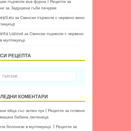
шки пържоли във фурна | Рецепти за
ене
за
Задушени гъби печурки
epti.eu
за
Свински пържоли с червено вино
лтикукър
arita Lazova
за
Свински пържоли с червено
 в мултикукър
СИ РЕЦЕПТА
ЛЕДНИ КОМЕНТАРИ
ни яйца със зелен лук | Рецепти за готвене
машна бабина лютеница
ети болонезе в мултикукър | Рецепти за