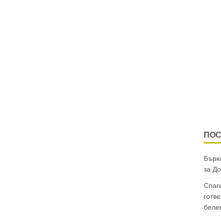
ПОС
Бърка
за
До
Спаг
готве
беле