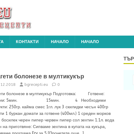
ТА
КОНТАКТИ
НАЧАЛО
НАЧАЛО
ТЪР
гети болонезе в мултикукър
.12.2018
bgrecepti.eu
0
ети болонезе в мултикукър Подготовка: Готвене:
ции: 5мин. 15мин. 4 Необходими
кти: 250гр. кайма смес 1гл. лук 3 скилидки чесън 400гр
ти 1 буркан домати за готвене (400мл.) 1 среден морков
 босилек черен пипер червен пипер сол зехтин 1.1л. вода
 на приготвяне: Сипваме зехтина в купата на кукъра,
чваме програма Fry за 5
[Прочетете още…]