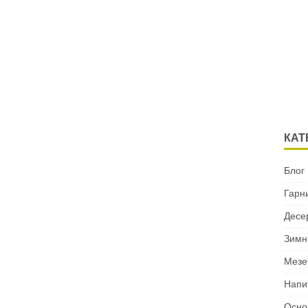
КАТ
Блог
Гарн
Десе
Зимн
Мезе
Напи
Осно