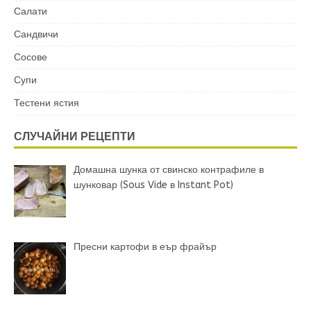
Салати
Сандвичи
Сосове
Супи
Тестени ястия
СЛУЧАЙНИ РЕЦЕПТИ
Домашна шунка от свинско контрафиле в
шунковар (Sous Vide в Instant Pot)
Пресни картофи в еър фрайър