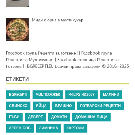
Миди с ориз в мултикукър
Facebook група Рецепти за готвене
||
Facebook група
Рецепти за Мултикукър
||
Facebook страница Рецепти за
Готвене
||
BGRECEPTI.EU
Всички права запазени © 2018-2025
ЕТИКЕТИ
BGRECEPTI
MULTICOOKER
PHILIPS HD3037
МАЛИНИ
СВИНСКО
ЯЙЦА
БРАШНО
ГОТВАРСКИ РЕЦЕПТИ
ГЪБИ
ДЕСЕРТ
ДОМАТИ
ДОМАШНА ПИЦА
ЗЕЛЕН БОБ
ЗИМНИНА
КАРТОФИ