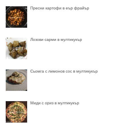
Пресни картофи в еър фрайър
Лозови сарми в мултикукър
Сьомга с лимонов сос в мултикукър
Миди с ориз в мултикукър