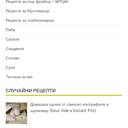
Рецепти за еър фрайър / airfryer
Рецепти за Мултикукър
Рецепти за хлебопекарна
Риба
Салати
Сандвичи
Сосове
Супи
Тестени ястия
СЛУЧАЙНИ РЕЦЕПТИ
Домашна шунка от свинско контрафиле в
шунковар (Sous Vide в Instant Pot)