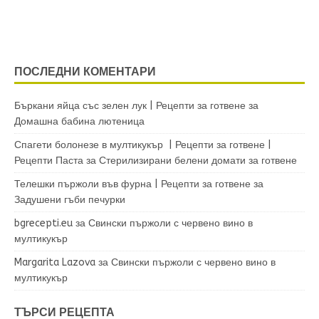
ПОСЛЕДНИ КОМЕНТАРИ
Бъркани яйца със зелен лук | Рецепти за готвене
за
Домашна бабина лютеница
Спагети болонезе в мултикукър | Рецепти за готвене |
Рецепти Паста
за
Стерилизирани белени домати за готвене
Телешки пържоли във фурна | Рецепти за готвене
за
Задушени гъби печурки
bgrecepti.eu
за
Свински пържоли с червено вино в
мултикукър
Margarita Lazova
за
Свински пържоли с червено вино в
мултикукър
ТЪРСИ РЕЦЕПТА