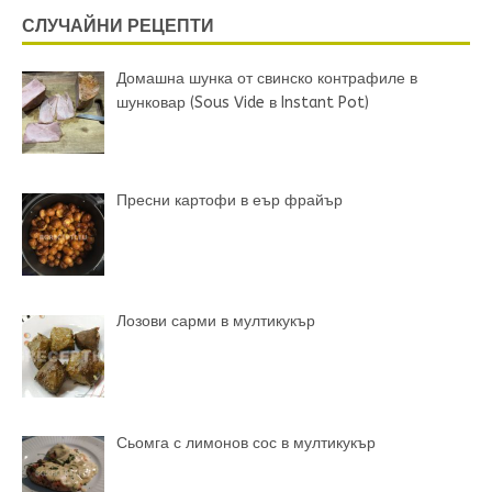
СЛУЧАЙНИ РЕЦЕПТИ
Домашна шунка от свинско контрафиле в
шунковар (Sous Vide в Instant Pot)
Пресни картофи в еър фрайър
Лозови сарми в мултикукър
Сьомга с лимонов сос в мултикукър