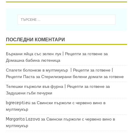
ПОСЛЕДНИ КОМЕНТАРИ
Бъркани яйца със зелен лук | Рецепти за готвене
за
Домашна бабина лютеница
Спагети болонезе в мултикукър | Рецепти за готвене |
Рецепти Паста
за
Стерилизирани белени домати за готвене
Телешки пържоли във фурна | Рецепти за готвене
за
Задушени гъби печурки
bgrecepti.eu
за
Свински пържоли с червено вино в
мултикукър
Margarita Lazova
за
Свински пържоли с червено вино в
мултикукър