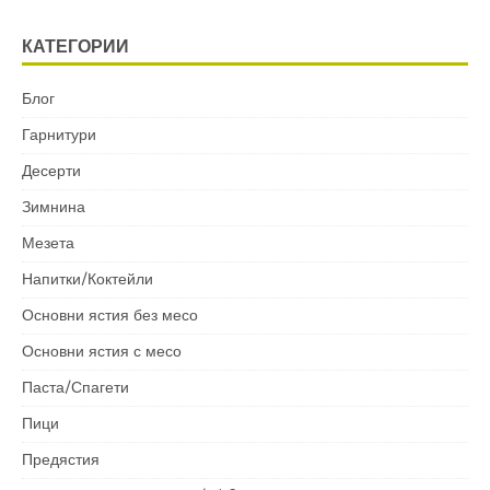
КАТЕГОРИИ
Блог
Гарнитури
Десерти
Зимнина
Мезета
Напитки/Коктейли
Основни ястия без месо
Основни ястия с месо
Паста/Спагети
Пици
Предястия