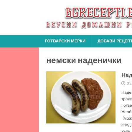
ГОТВАРСКИ МЕРКИ
ДОБАВИ РЕЦЕП
немски наденички
Над
05
Наден
трад
Гот
Необх
(може
средн
къри 