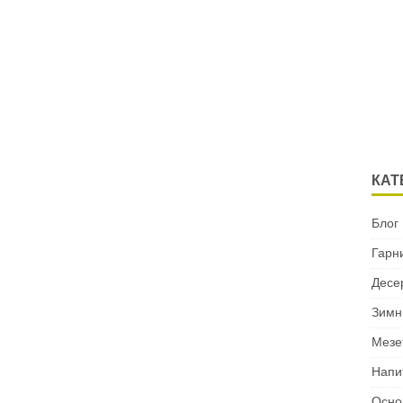
КАТ
Блог
Гарн
Десе
Зимн
Мезе
Напи
Осно