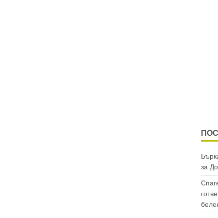
ПОС
Бърка
за
До
Спаг
готве
беле