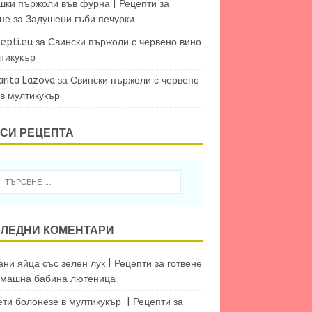
шки пържоли във фурна | Рецепти за
ене
за
Задушени гъби печурки
epti.eu
за
Свински пържоли с червено вино
лтикукър
arita Lazova
за
Свински пържоли с червено
 в мултикукър
СИ РЕЦЕПТА
ЛЕДНИ КОМЕНТАРИ
ни яйца със зелен лук | Рецепти за готвене
машна бабина лютеница
ети болонезе в мултикукър | Рецепти за