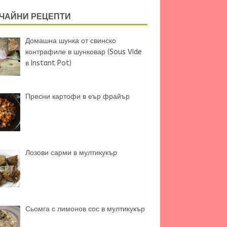
ЧАЙНИ РЕЦЕПТИ
Домашна шунка от свинско
контрафиле в шунковар (Sous Vide
в Instant Pot)
Пресни картофи в еър фрайър
Лозови сарми в мултикукър
Сьомга с лимонов сос в мултикукър