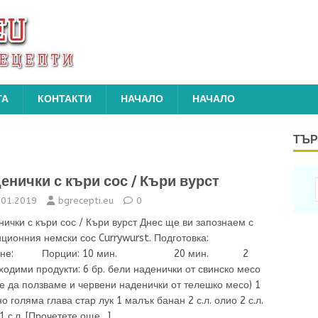
ТА
КОНТАКТИ
НАЧАЛО
НАЧАЛО
ТЪР
енички с къри сос / Къри вурст
.01.2019
bgrecepti.eu
0
ички с къри сос / Къри вурст Днес ще ви запознаем с
иционния немски сос Currywurst. Подготовка:
вене: Порции: 10 мин. 20 мин. 2
одими продукти: 6 бр. бели наденички от свинско месо
 да ползваме и червени наденички от телешко месо) 1
о голяма глава стар лук 1 малък банан 2 с.л. олио 2 с.л.
1 с.л.
[Прочетете още…]