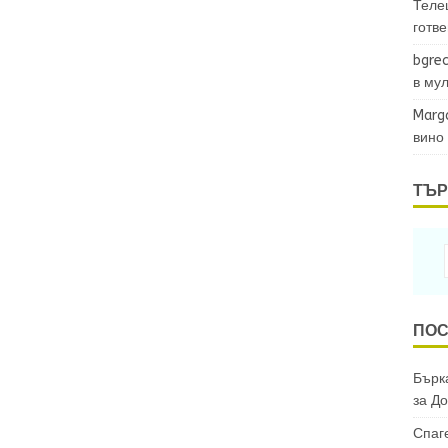
Теле
готв
bgrec
в му
Marg
вино
ТЪР
ПОС
Бърка
за
До
Спаг