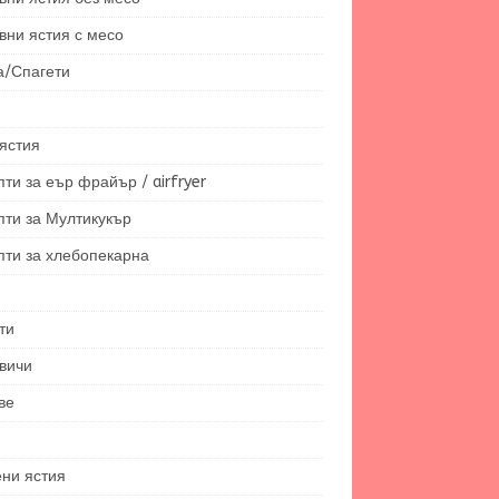
вни ястия с месо
а/Спагети
ястия
ти за еър фрайър / airfryer
пти за Мултикукър
пти за хлебопекарна
ти
вичи
ве
ени ястия