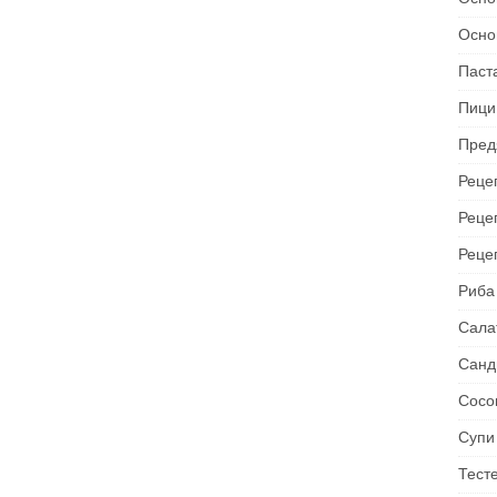
Осно
Паст
Пици
Пред
Рецеп
Реце
Реце
Риба
Сала
Санд
Сосо
Супи
Тест