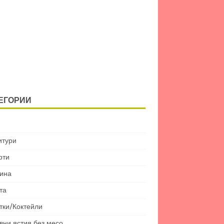
ЕГОРИИ
итури
рти
ина
та
тки/Коктейли
вни ястия без месо