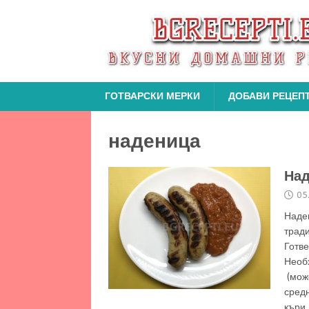
ГОТВАРСКИ МЕРКИ
ДОБАВИ РЕЦЕП
наденица
Над
05
Наден
трад
Гот
Необх
(може
средн
къри 