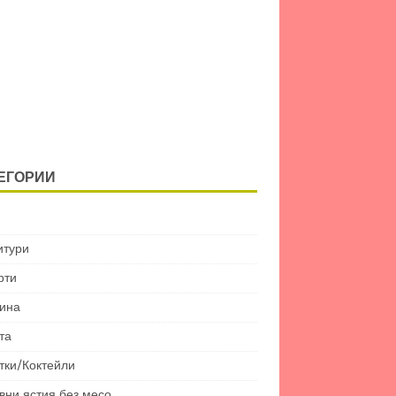
ЕГОРИИ
итури
рти
ина
та
тки/Коктейли
вни ястия без месо