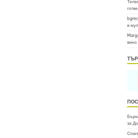
Теле
готв
bgrec
в му
Marg
вино
ТЪР
ПОС
Бърка
за
До
Спаг