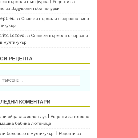
шки пържоли във фурна | Рецепти за
ене
за
Задушени гъби печурки
epti.eu
за
Свински пържоли с червено вино
лтикукър
arita Lazova
за
Свински пържоли с червено
 в мултикукър
СИ РЕЦЕПТА
ЛЕДНИ КОМЕНТАРИ
ни яйца със зелен лук | Рецепти за готвене
машна бабина лютеница
ети болонезе в мултикукър | Рецепти за