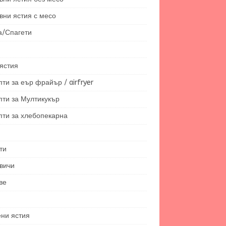
вни ястия с месо
а/Спагети
ястия
ти за еър фрайър / airfryer
пти за Мултикукър
пти за хлебопекарна
ти
вичи
ве
ени ястия