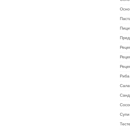
Осно
Паст
Пици
Пред
Рецеп
Реце
Реце
Риба
Сала
Санд
Сосо
Супи
Тест