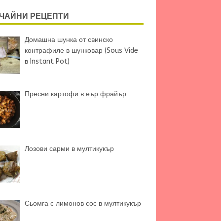
ЧАЙНИ РЕЦЕПТИ
Домашна шунка от свинско
контрафиле в шунковар (Sous Vide
в Instant Pot)
Пресни картофи в еър фрайър
Лозови сарми в мултикукър
Сьомга с лимонов сос в мултикукър