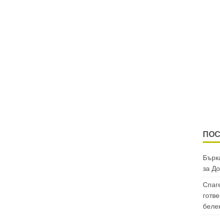
ПОС
Бърка
за
До
Спаг
готве
беле