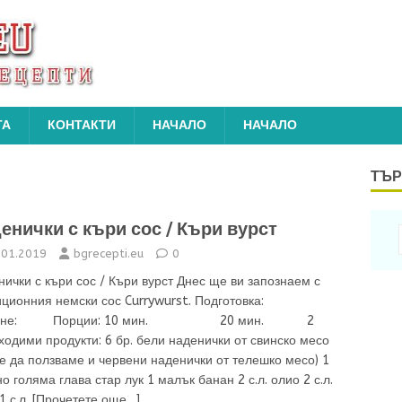
ТА
КОНТАКТИ
НАЧАЛО
НАЧАЛО
ТЪР
енички с къри сос / Къри вурст
.01.2019
bgrecepti.eu
0
ички с къри сос / Къри вурст Днес ще ви запознаем с
иционния немски сос Currywurst. Подготовка:
вене: Порции: 10 мин. 20 мин. 2
одими продукти: 6 бр. бели наденички от свинско месо
 да ползваме и червени наденички от телешко месо) 1
о голяма глава стар лук 1 малък банан 2 с.л. олио 2 с.л.
1 с.л.
[Прочетете още…]