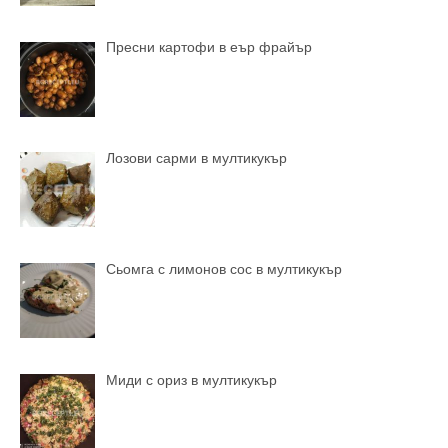
Пресни картофи в еър фрайър
Лозови сарми в мултикукър
Сьомга с лимонов сос в мултикукър
Миди с ориз в мултикукър