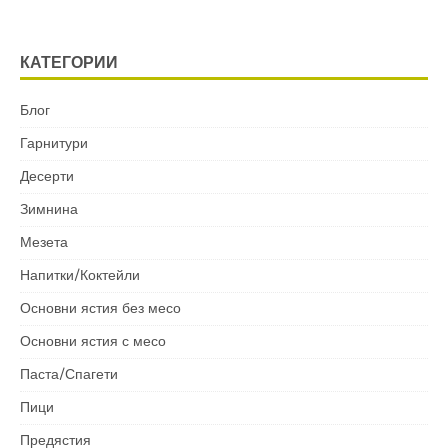
КАТЕГОРИИ
Блог
Гарнитури
Десерти
Зимнина
Мезета
Напитки/Коктейли
Основни ястия без месо
Основни ястия с месо
Паста/Спагети
Пици
Предястия