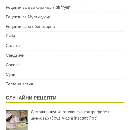
Рецепти за еър фрайър / airfryer
Рецепти за Мултикукър
Рецепти за хлебопекарна
Риба
Салати
Сандвичи
Сосове
Супи
Тестени ястия
СЛУЧАЙНИ РЕЦЕПТИ
Домашна шунка от свинско контрафиле в
шунковар (Sous Vide в Instant Pot)