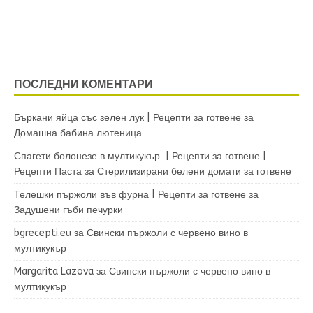
ПОСЛЕДНИ КОМЕНТАРИ
Бъркани яйца със зелен лук | Рецепти за готвене
за
Домашна бабина лютеница
Спагети болонезе в мултикукър | Рецепти за готвене |
Рецепти Паста
за
Стерилизирани белени домати за готвене
Телешки пържоли във фурна | Рецепти за готвене
за
Задушени гъби печурки
bgrecepti.eu
за
Свински пържоли с червено вино в
мултикукър
Margarita Lazova
за
Свински пържоли с червено вино в
мултикукър