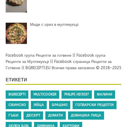
Миди с ориз в мултикукър
Facebook група Рецепти за готвене
||
Facebook група
Рецепти за Мултикукър
||
Facebook страница Рецепти за
Готвене
||
BGRECEPTI.EU
Всички права запазени © 2018-2025
ЕТИКЕТИ
BGRECEPTI
MULTICOOKER
PHILIPS HD3037
МАЛИНИ
СВИНСКО
ЯЙЦА
БРАШНО
ГОТВАРСКИ РЕЦЕПТИ
ГЪБИ
ДЕСЕРТ
ДОМАТИ
ДОМАШНА ПИЦА
ЗЕЛЕН БОБ
ЗИМНИНА
КАРТОФИ