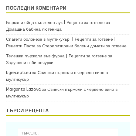
ПОСЛЕДНИ КОМЕНТАРИ
Бъркани яйца със зелен лук | Рецепти за готвене
за
Домашна бабина лютеница
Спагети болонезе в мултикукър | Рецепти за готвене |
Рецепти Паста
за
Стерилизирани белени домати за готвене
Телешки пържоли във фурна | Рецепти за готвене
за
Задушени гъби печурки
bgrecepti.eu
за
Свински пържоли с червено вино в
мултикукър
Margarita Lazova
за
Свински пържоли с червено вино в
мултикукър
ТЪРСИ РЕЦЕПТА