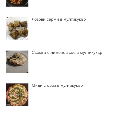
Лозови сарми в мултикукър
Сьомга с лимонов сос в мултикукър
Миди с ориз в мултикукър