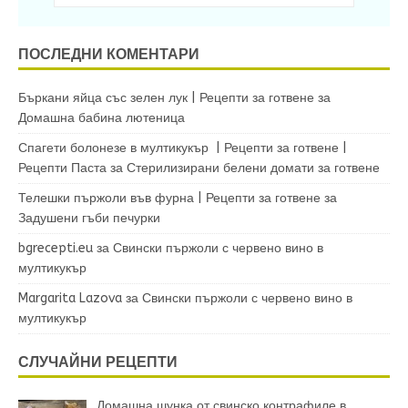
ПОСЛЕДНИ КОМЕНТАРИ
Бъркани яйца със зелен лук | Рецепти за готвене
за
Домашна бабина лютеница
Спагети болонезе в мултикукър | Рецепти за готвене |
Рецепти Паста
за
Стерилизирани белени домати за готвене
Телешки пържоли във фурна | Рецепти за готвене
за
Задушени гъби печурки
bgrecepti.eu
за
Свински пържоли с червено вино в
мултикукър
Margarita Lazova
за
Свински пържоли с червено вино в
мултикукър
СЛУЧАЙНИ РЕЦЕПТИ
Домашна шунка от свинско контрафиле в