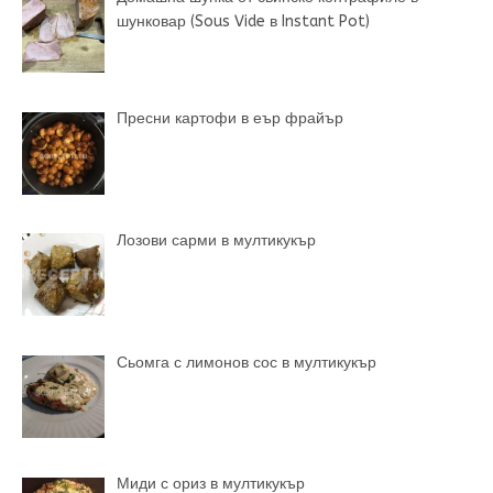
шунковар (Sous Vide в Instant Pot)
Пресни картофи в еър фрайър
Лозови сарми в мултикукър
Сьомга с лимонов сос в мултикукър
Миди с ориз в мултикукър