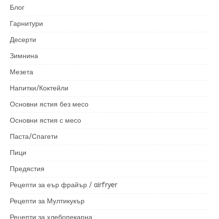
Блог
Гарнитури
Десерти
Зимнина
Мезета
Напитки/Коктейли
Основни ястия без месо
Основни ястия с месо
Паста/Спагети
Пици
Предястия
Рецепти за еър фрайър / airfryer
Рецепти за Мултикукър
Рецепти за хлебопекарна