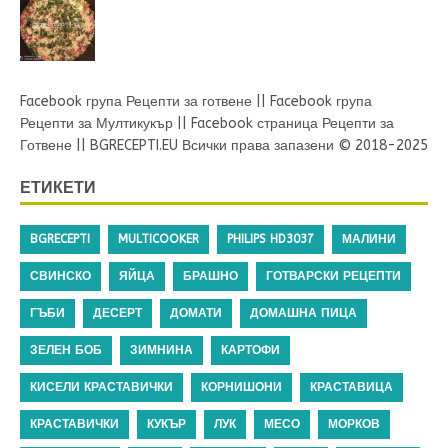
Facebook група Рецепти за готвене
||
Facebook група
Рецепти за Мултикукър
||
Facebook страница Рецепти за
Готвене
||
BGRECEPTI.EU
Всички права запазени © 2018-2025
ЕТИКЕТИ
BGRECEPTI
MULTICOOKER
PHILIPS HD3037
МАЛИНИ
СВИНСКО
ЯЙЦА
БРАШНО
ГОТВАРСКИ РЕЦЕПТИ
ГЪБИ
ДЕСЕРТ
ДОМАТИ
ДОМАШНА ПИЦА
ЗЕЛЕН БОБ
ЗИМНИНА
КАРТОФИ
КИСЕЛИ КРАСТАВИЧКИ
КОРНИШОНИ
КРАСТАВИЦА
КРАСТАВИЧКИ
КУКЪР
ЛУК
МЕСО
МОРКОВ