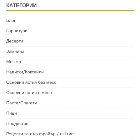
КАТЕГОРИИ
Блог
Гарнитури
Десерти
Зимнина
Мезета
Напитки/Коктейли
Основни ястия без месо
Основни ястия с месо
Паста/Спагети
Пици
Предястия
Рецепти за еър фрайър / airfryer