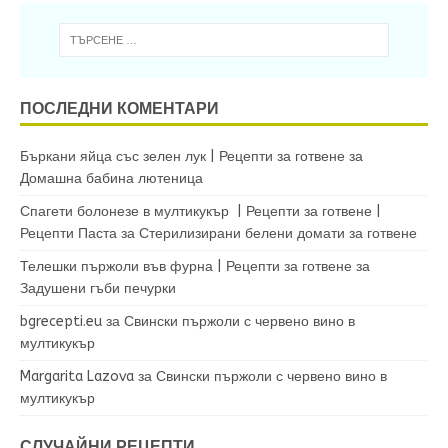
ПОСЛЕДНИ КОМЕНТАРИ
Бъркани яйца със зелен лук | Рецепти за готвене
за
Домашна бабина лютеница
Спагети болонезе в мултикукър | Рецепти за готвене |
Рецепти Паста
за
Стерилизирани белени домати за готвене
Телешки пържоли във фурна | Рецепти за готвене
за
Задушени гъби печурки
bgrecepti.eu
за
Свински пържоли с червено вино в
мултикукър
Margarita Lazova
за
Свински пържоли с червено вино в
мултикукър
СЛУЧАЙНИ РЕЦЕПТИ