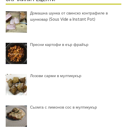
Домашна шунка от свинско контрафиле в
шунковар (Sous Vide в Instant Pot)
Пресни картофи в еър фрайър
Лозови сарми в мултикукър
Сьомга с лимонов сос в мултикукър