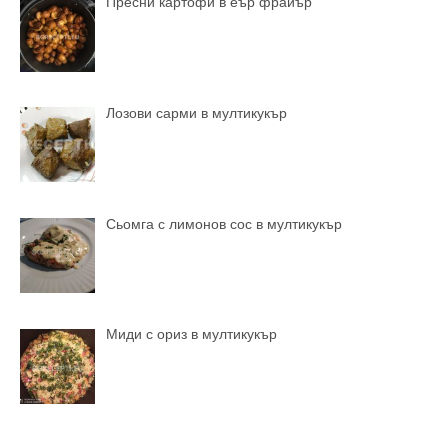
Пресни картофи в еър фрайър
Лозови сарми в мултикукър
Сьомга с лимонов сос в мултикукър
Миди с ориз в мултикукър