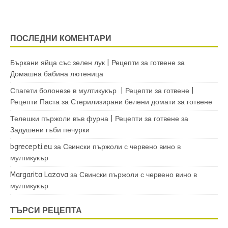
ПОСЛЕДНИ КОМЕНТАРИ
Бъркани яйца със зелен лук | Рецепти за готвене
за
Домашна бабина лютеница
Спагети болонезе в мултикукър | Рецепти за готвене |
Рецепти Паста
за
Стерилизирани белени домати за готвене
Телешки пържоли във фурна | Рецепти за готвене
за
Задушени гъби печурки
bgrecepti.eu
за
Свински пържоли с червено вино в
мултикукър
Margarita Lazova
за
Свински пържоли с червено вино в
мултикукър
ТЪРСИ РЕЦЕПТА