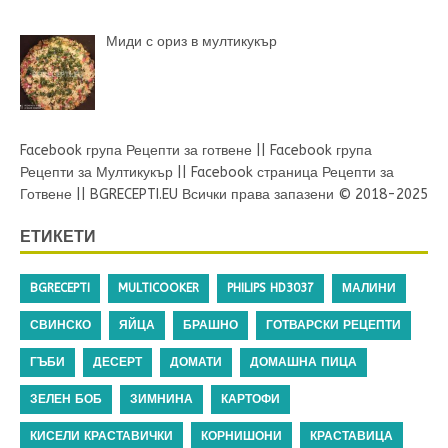
Миди с ориз в мултикукър
Facebook група Рецепти за готвене
||
Facebook група
Рецепти за Мултикукър
||
Facebook страница Рецепти за
Готвене
||
BGRECEPTI.EU
Всички права запазени © 2018-2025
ЕТИКЕТИ
BGRECEPTI
MULTICOOKER
PHILIPS HD3037
МАЛИНИ
СВИНСКО
ЯЙЦА
БРАШНО
ГОТВАРСКИ РЕЦЕПТИ
ГЪБИ
ДЕСЕРТ
ДОМАТИ
ДОМАШНА ПИЦА
ЗЕЛЕН БОБ
ЗИМНИНА
КАРТОФИ
КИСЕЛИ КРАСТАВИЧКИ
КОРНИШОНИ
КРАСТАВИЦА