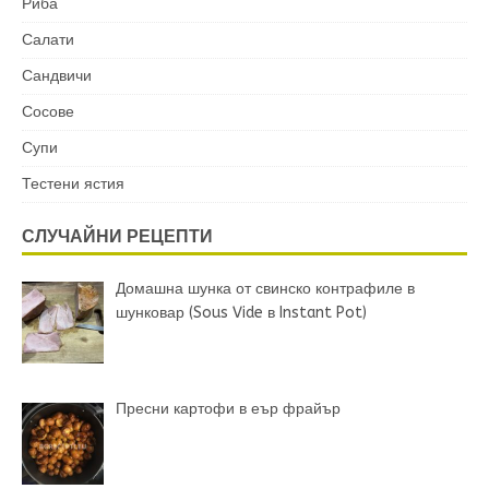
Риба
Салати
Сандвичи
Сосове
Супи
Тестени ястия
СЛУЧАЙНИ РЕЦЕПТИ
Домашна шунка от свинско контрафиле в
шунковар (Sous Vide в Instant Pot)
Пресни картофи в еър фрайър