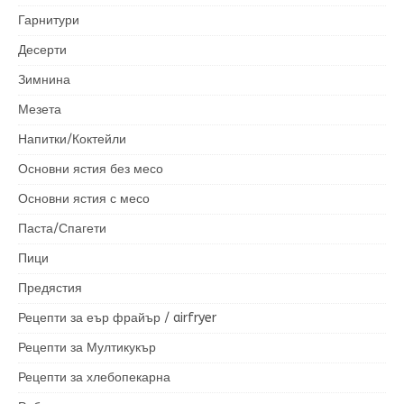
Гарнитури
Десерти
Зимнина
Мезета
Напитки/Коктейли
Основни ястия без месо
Основни ястия с месо
Паста/Спагети
Пици
Предястия
Рецепти за еър фрайър / airfryer
Рецепти за Мултикукър
Рецепти за хлебопекарна