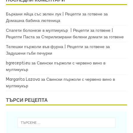
Бъркани яйца със зелен лук | Рецепти за готвене
за
Домашна бабина лютеница
Спагети болонезе в мултикукър | Рецепти за готвене |
Рецепти Паста
за
Стерилизирани белени домати за готвене
Телешки пържоли във фурна | Рецепти за готвене
за
Задушени гъби печурки
bgrecepti.eu
за
Свински пържоли с червено вино в
мултикукър
Margarita Lazova
за
Свински пържоли с червено вино в
мултикукър
ТЪРСИ РЕЦЕПТА