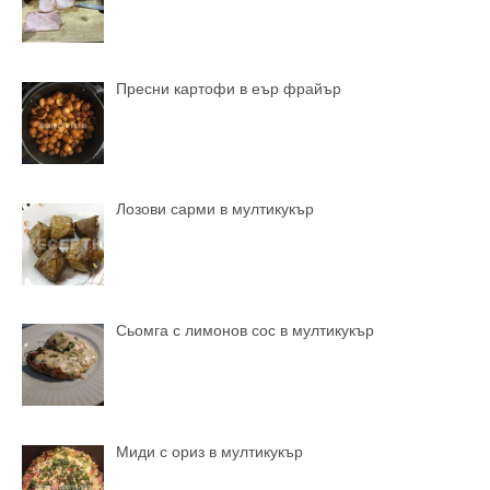
Пресни картофи в еър фрайър
Лозови сарми в мултикукър
Сьомга с лимонов сос в мултикукър
Миди с ориз в мултикукър