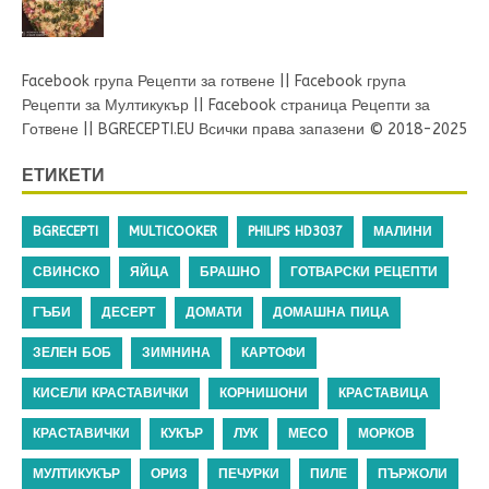
Facebook група Рецепти за готвене
||
Facebook група
Рецепти за Мултикукър
||
Facebook страница Рецепти за
Готвене
||
BGRECEPTI.EU
Всички права запазени © 2018-2025
ЕТИКЕТИ
BGRECEPTI
MULTICOOKER
PHILIPS HD3037
МАЛИНИ
СВИНСКО
ЯЙЦА
БРАШНО
ГОТВАРСКИ РЕЦЕПТИ
ГЪБИ
ДЕСЕРТ
ДОМАТИ
ДОМАШНА ПИЦА
ЗЕЛЕН БОБ
ЗИМНИНА
КАРТОФИ
КИСЕЛИ КРАСТАВИЧКИ
КОРНИШОНИ
КРАСТАВИЦА
КРАСТАВИЧКИ
КУКЪР
ЛУК
МЕСО
МОРКОВ
МУЛТИКУКЪР
ОРИЗ
ПЕЧУРКИ
ПИЛЕ
ПЪРЖОЛИ