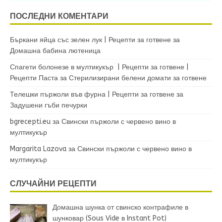
ПОСЛЕДНИ КОМЕНТАРИ
Бъркани яйца със зелен лук | Рецепти за готвене
за
Домашна бабина лютеница
Спагети болонезе в мултикукър | Рецепти за готвене |
Рецепти Паста
за
Стерилизирани белени домати за готвене
Телешки пържоли във фурна | Рецепти за готвене
за
Задушени гъби печурки
bgrecepti.eu
за
Свински пържоли с червено вино в
мултикукър
Margarita Lazova
за
Свински пържоли с червено вино в
мултикукър
СЛУЧАЙНИ РЕЦЕПТИ
Домашна шунка от свинско контрафиле в
шунковар (Sous Vide в Instant Pot)