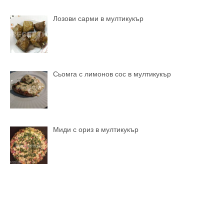
Лозови сарми в мултикукър
Сьомга с лимонов сос в мултикукър
Миди с ориз в мултикукър