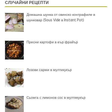
СЛУЧАЙНИ РЕЦЕПТИ
Домашна шунка от свинско контрафиле в
шунковар (Sous Vide в Instant Pot)
Пресни картофи в еър фрайър
Лозови сарми в мултикукър
Сьомга с лимонов сос в мултикукър