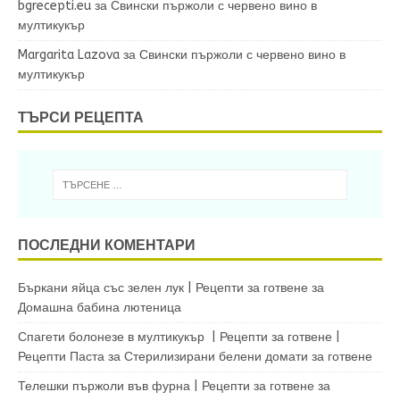
bgrecepti.eu
за
Свински пържоли с червено вино в
мултикукър
Margarita Lazova
за
Свински пържоли с червено вино в
мултикукър
ТЪРСИ РЕЦЕПТА
ПОСЛЕДНИ КОМЕНТАРИ
Бъркани яйца със зелен лук | Рецепти за готвене
за
Домашна бабина лютеница
Спагети болонезе в мултикукър | Рецепти за готвене |
Рецепти Паста
за
Стерилизирани белени домати за готвене
Телешки пържоли във фурна | Рецепти за готвене
за