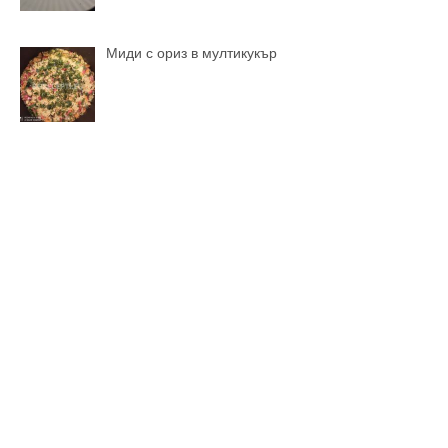
Миди с ориз в мултикукър