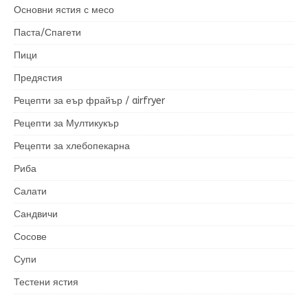
Основни ястия с месо
Паста/Спагети
Пици
Предястия
Рецепти за еър фрайър / airfryer
Рецепти за Мултикукър
Рецепти за хлебопекарна
Риба
Салати
Сандвичи
Сосове
Супи
Тестени ястия