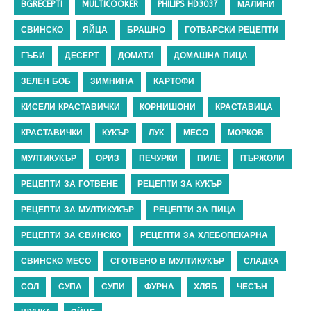
BGRECEPTI
MULTICOOKER
PHILIPS HD3037
МАЛИНИ
СВИНСКО
ЯЙЦА
БРАШНО
ГОТВАРСКИ РЕЦЕПТИ
ГЪБИ
ДЕСЕРТ
ДОМАТИ
ДОМАШНА ПИЦА
ЗЕЛЕН БОБ
ЗИМНИНА
КАРТОФИ
КИСЕЛИ КРАСТАВИЧКИ
КОРНИШОНИ
КРАСТАВИЦА
КРАСТАВИЧКИ
КУКЪР
ЛУК
МЕСО
МОРКОВ
МУЛТИКУКЪР
ОРИЗ
ПЕЧУРКИ
ПИЛЕ
ПЪРЖОЛИ
РЕЦЕПТИ ЗА ГОТВЕНЕ
РЕЦЕПТИ ЗА КУКЪР
РЕЦЕПТИ ЗА МУЛТИКУКЪР
РЕЦЕПТИ ЗА ПИЦА
РЕЦЕПТИ ЗА СВИНСКО
РЕЦЕПТИ ЗА ХЛЕБОПЕКАРНА
СВИНСКО МЕСО
СГОТВЕНО В МУЛТИКУКЪР
СЛАДКА
СОЛ
СУПА
СУПИ
ФУРНА
ХЛЯБ
ЧЕСЪН