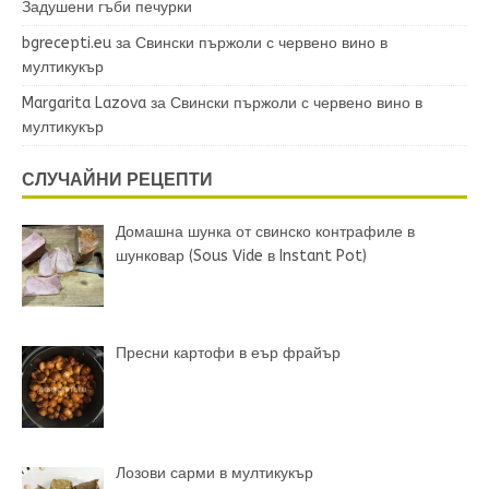
Задушени гъби печурки
bgrecepti.eu
за
Свински пържоли с червено вино в
мултикукър
Margarita Lazova
за
Свински пържоли с червено вино в
мултикукър
СЛУЧАЙНИ РЕЦЕПТИ
Домашна шунка от свинско контрафиле в
шунковар (Sous Vide в Instant Pot)
Пресни картофи в еър фрайър
Лозови сарми в мултикукър