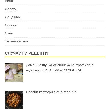
Риба
Салати
Сандвичи
Сосове
Супи
Тестени ястия
СЛУЧАЙНИ РЕЦЕПТИ
Домашна шунка от свинско контрафиле в
шунковар (Sous Vide в Instant Pot)
Пресни картофи в еър фрайър