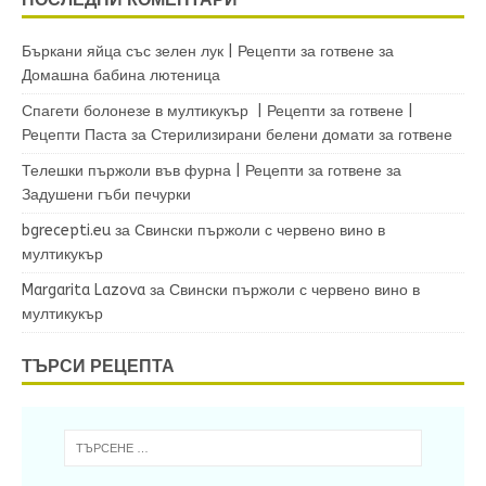
Бъркани яйца със зелен лук | Рецепти за готвене
за
Домашна бабина лютеница
Спагети болонезе в мултикукър | Рецепти за готвене |
Рецепти Паста
за
Стерилизирани белени домати за готвене
Телешки пържоли във фурна | Рецепти за готвене
за
Задушени гъби печурки
bgrecepti.eu
за
Свински пържоли с червено вино в
мултикукър
Margarita Lazova
за
Свински пържоли с червено вино в
мултикукър
ТЪРСИ РЕЦЕПТА