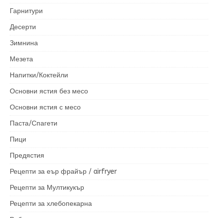
Гарнитури
Десерти
Зимнина
Мезета
Напитки/Коктейли
Основни ястия без месо
Основни ястия с месо
Паста/Спагети
Пици
Предястия
Рецепти за еър фрайър / airfryer
Рецепти за Мултикукър
Рецепти за хлебопекарна