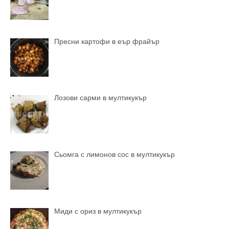
Пресни картофи в еър фрайър
Лозови сарми в мултикукър
Сьомга с лимонов сос в мултикукър
Миди с ориз в мултикукър