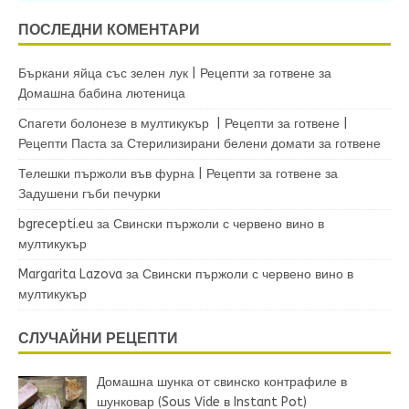
ПОСЛЕДНИ КОМЕНТАРИ
Бъркани яйца със зелен лук | Рецепти за готвене
за
Домашна бабина лютеница
Спагети болонезе в мултикукър | Рецепти за готвене |
Рецепти Паста
за
Стерилизирани белени домати за готвене
Телешки пържоли във фурна | Рецепти за готвене
за
Задушени гъби печурки
bgrecepti.eu
за
Свински пържоли с червено вино в
мултикукър
Margarita Lazova
за
Свински пържоли с червено вино в
мултикукър
СЛУЧАЙНИ РЕЦЕПТИ
Домашна шунка от свинско контрафиле в
шунковар (Sous Vide в Instant Pot)