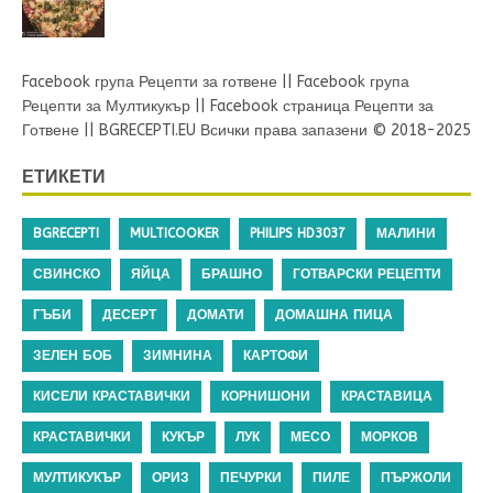
Facebook група Рецепти за готвене
||
Facebook група
Рецепти за Мултикукър
||
Facebook страница Рецепти за
Готвене
||
BGRECEPTI.EU
Всички права запазени © 2018-2025
ЕТИКЕТИ
BGRECEPTI
MULTICOOKER
PHILIPS HD3037
МАЛИНИ
СВИНСКО
ЯЙЦА
БРАШНО
ГОТВАРСКИ РЕЦЕПТИ
ГЪБИ
ДЕСЕРТ
ДОМАТИ
ДОМАШНА ПИЦА
ЗЕЛЕН БОБ
ЗИМНИНА
КАРТОФИ
КИСЕЛИ КРАСТАВИЧКИ
КОРНИШОНИ
КРАСТАВИЦА
КРАСТАВИЧКИ
КУКЪР
ЛУК
МЕСО
МОРКОВ
МУЛТИКУКЪР
ОРИЗ
ПЕЧУРКИ
ПИЛЕ
ПЪРЖОЛИ