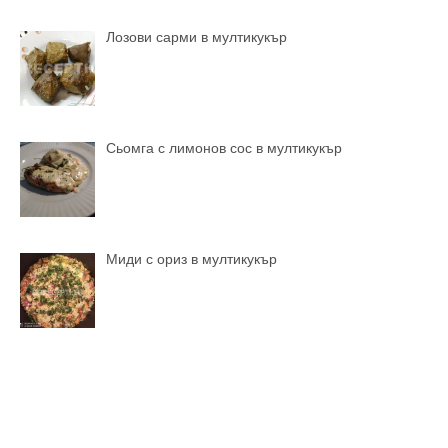
Лозови сарми в мултикукър
Сьомга с лимонов сос в мултикукър
Миди с ориз в мултикукър