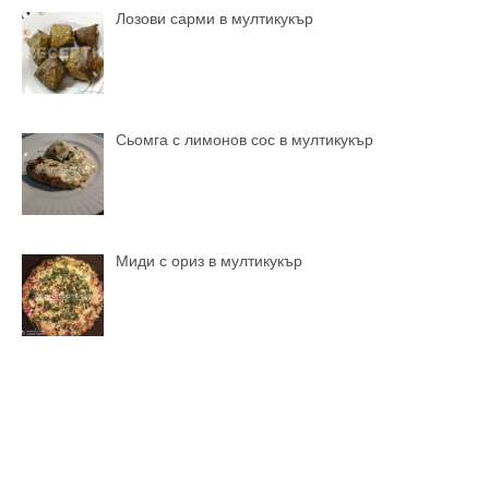
Лозови сарми в мултикукър
Сьомга с лимонов сос в мултикукър
Миди с ориз в мултикукър