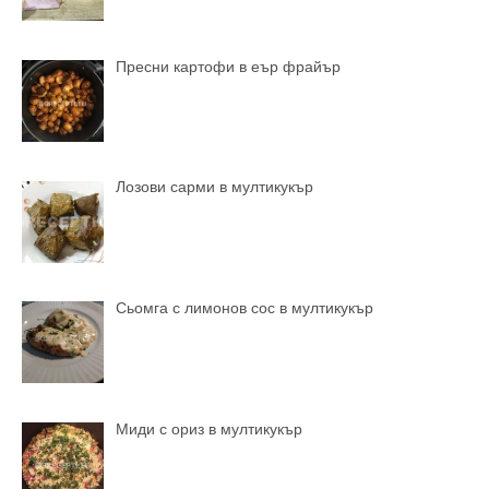
Пресни картофи в еър фрайър
Лозови сарми в мултикукър
Сьомга с лимонов сос в мултикукър
Миди с ориз в мултикукър