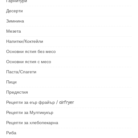
Гарнитури
Десерти
Зимнина
Мезета
Напитки/Коктейли
Основни ястия без месо
Основни ястия с месо
Паста/Спагети
Пици
Предястия
Рецепти за еър фрайър / airfryer
Рецепти за Мултикукър
Рецепти за хлебопекарна
Риба