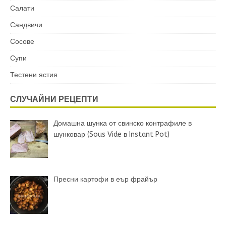
Салати
Сандвичи
Сосове
Супи
Тестени ястия
СЛУЧАЙНИ РЕЦЕПТИ
Домашна шунка от свинско контрафиле в
шунковар (Sous Vide в Instant Pot)
Пресни картофи в еър фрайър