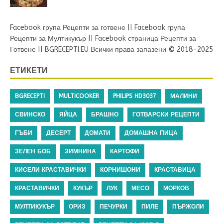
Facebook група Рецепти за готвене
||
Facebook група
Рецепти за Мултикукър
||
Facebook страница Рецепти за
Готвене
||
BGRECEPTI.EU
Всички права запазени © 2018-2025
ЕТИКЕТИ
BGRECEPTI
MULTICOOKER
PHILIPS HD3037
МАЛИНИ
СВИНСКО
ЯЙЦА
БРАШНО
ГОТВАРСКИ РЕЦЕПТИ
ГЪБИ
ДЕСЕРТ
ДОМАТИ
ДОМАШНА ПИЦА
ЗЕЛЕН БОБ
ЗИМНИНА
КАРТОФИ
КИСЕЛИ КРАСТАВИЧКИ
КОРНИШОНИ
КРАСТАВИЦА
КРАСТАВИЧКИ
КУКЪР
ЛУК
МЕСО
МОРКОВ
МУЛТИКУКЪР
ОРИЗ
ПЕЧУРКИ
ПИЛЕ
ПЪРЖОЛИ