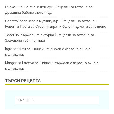
Бъркани яйца със зелен лук | Рецепти за готвене
за
Домашна бабина лютеница
Спагети болонезе в мултикукър | Рецепти за готвене |
Рецепти Паста
за
Стерилизирани белени домати за готвене
Телешки пържоли във фурна | Рецепти за готвене
за
Задушени гъби печурки
bgrecepti.eu
за
Свински пържоли с червено вино в
мултикукър
Margarita Lazova
за
Свински пържоли с червено вино в
мултикукър
ТЪРСИ РЕЦЕПТА