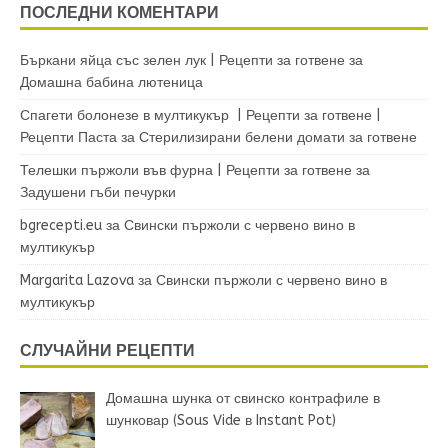
ПОСЛЕДНИ КОМЕНТАРИ
Бъркани яйца със зелен лук | Рецепти за готвене
за
Домашна бабина лютеница
Спагети болонезе в мултикукър | Рецепти за готвене |
Рецепти Паста
за
Стерилизирани белени домати за готвене
Телешки пържоли във фурна | Рецепти за готвене
за
Задушени гъби печурки
bgrecepti.eu
за
Свински пържоли с червено вино в
мултикукър
Margarita Lazova
за
Свински пържоли с червено вино в
мултикукър
СЛУЧАЙНИ РЕЦЕПТИ
Домашна шунка от свинско контрафиле в
шунковар (Sous Vide в Instant Pot)