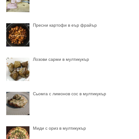
Пресни картофи в еър фрайър
Лозови сарми в мултикукър
Сьомга с лимонов сос в мултикукър
Миди с ориз в мултикукър