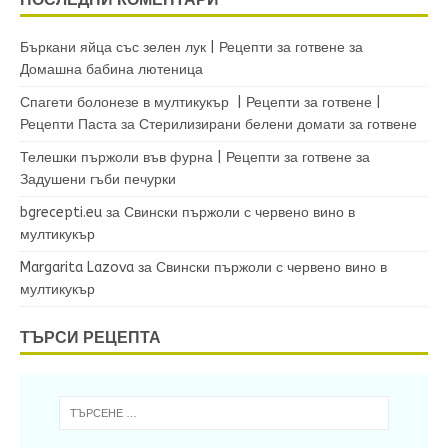
Бъркани яйца със зелен лук | Рецепти за готвене
за
Домашна бабина лютеница
Спагети болонезе в мултикукър | Рецепти за готвене |
Рецепти Паста
за
Стерилизирани белени домати за готвене
Телешки пържоли във фурна | Рецепти за готвене
за
Задушени гъби печурки
bgrecepti.eu
за
Свински пържоли с червено вино в
мултикукър
Margarita Lazova
за
Свински пържоли с червено вино в
мултикукър
ТЪРСИ РЕЦЕПТА