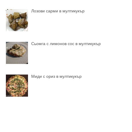
Лозови сарми в мултикукър
Сьомга с лимонов сос в мултикукър
Миди с ориз в мултикукър