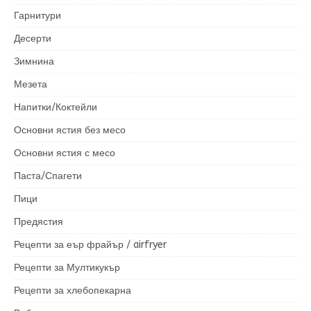
Гарнитури
Десерти
Зимнина
Мезета
Напитки/Коктейли
Основни ястия без месо
Основни ястия с месо
Паста/Спагети
Пици
Предястия
Рецепти за еър фрайър / airfryer
Рецепти за Мултикукър
Рецепти за хлебопекарна