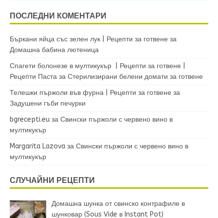
ПОСЛЕДНИ КОМЕНТАРИ
Бъркани яйца със зелен лук | Рецепти за готвене
за
Домашна бабина лютеница
Спагети болонезе в мултикукър | Рецепти за готвене |
Рецепти Паста
за
Стерилизирани белени домати за готвене
Телешки пържоли във фурна | Рецепти за готвене
за
Задушени гъби печурки
bgrecepti.eu
за
Свински пържоли с червено вино в
мултикукър
Margarita Lazova
за
Свински пържоли с червено вино в
мултикукър
СЛУЧАЙНИ РЕЦЕПТИ
Домашна шунка от свинско контрафиле в
шунковар (Sous Vide в Instant Pot)