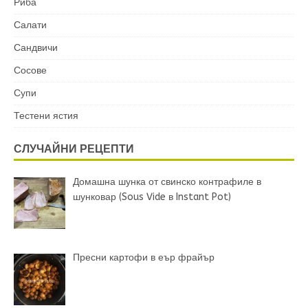
Риба
Салати
Сандвичи
Сосове
Супи
Тестени ястия
СЛУЧАЙНИ РЕЦЕПТИ
Домашна шунка от свинско контрафиле в
шунковар (Sous Vide в Instant Pot)
Пресни картофи в еър фрайър