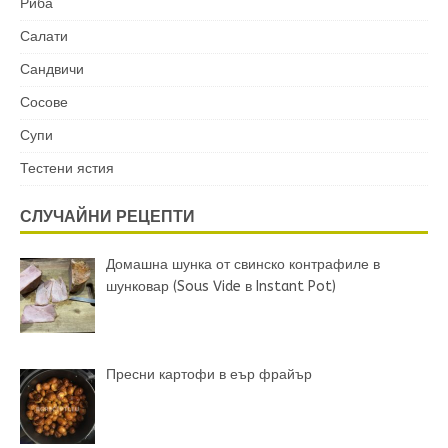
Риба
Салати
Сандвичи
Сосове
Супи
Тестени ястия
СЛУЧАЙНИ РЕЦЕПТИ
Домашна шунка от свинско контрафиле в
шунковар (Sous Vide в Instant Pot)
Пресни картофи в еър фрайър