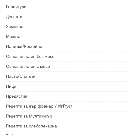
Гарнитури
Десерти
Зимнина
Мезета
Напитки/Коктейли
Основни ястия без месо
Основни ястия с месо
Паста/Спагети
Пици
Предястия
Рецепти за еър фрайър / airfryer
Рецепти за Мултикукър
Рецепти за хлебопекарна