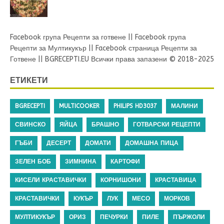
Facebook група Рецепти за готвене
||
Facebook група
Рецепти за Мултикукър
||
Facebook страница Рецепти за
Готвене
||
BGRECEPTI.EU
Всички права запазени © 2018-2025
ЕТИКЕТИ
BGRECEPTI
MULTICOOKER
PHILIPS HD3037
МАЛИНИ
СВИНСКО
ЯЙЦА
БРАШНО
ГОТВАРСКИ РЕЦЕПТИ
ГЪБИ
ДЕСЕРТ
ДОМАТИ
ДОМАШНА ПИЦА
ЗЕЛЕН БОБ
ЗИМНИНА
КАРТОФИ
КИСЕЛИ КРАСТАВИЧКИ
КОРНИШОНИ
КРАСТАВИЦА
КРАСТАВИЧКИ
КУКЪР
ЛУК
МЕСО
МОРКОВ
МУЛТИКУКЪР
ОРИЗ
ПЕЧУРКИ
ПИЛЕ
ПЪРЖОЛИ