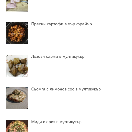
Пресни картофи в еър фрайър
Лозови сарми в мултикукър
Сьомга с лимонов сос в мултикукър
Миди с ориз в мултикукър