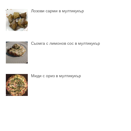
Лозови сарми в мултикукър
Сьомга с лимонов сос в мултикукър
Миди с ориз в мултикукър