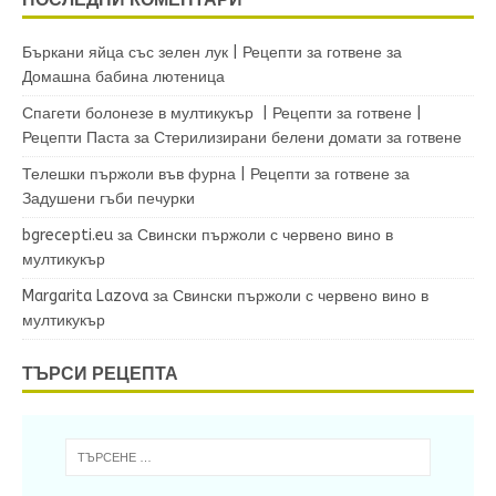
Бъркани яйца със зелен лук | Рецепти за готвене
за
Домашна бабина лютеница
Спагети болонезе в мултикукър | Рецепти за готвене |
Рецепти Паста
за
Стерилизирани белени домати за готвене
Телешки пържоли във фурна | Рецепти за готвене
за
Задушени гъби печурки
bgrecepti.eu
за
Свински пържоли с червено вино в
мултикукър
Margarita Lazova
за
Свински пържоли с червено вино в
мултикукър
ТЪРСИ РЕЦЕПТА