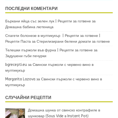
ПОСЛЕДНИ КОМЕНТАРИ
Бъркани яйца със зелен лук | Рецепти за готвене
за
Домашна бабина лютеница
Спагети болонезе в мултикукър | Рецепти за готвене |
Рецепти Паста
за
Стерилизирани белени домати за готвене
Телешки пържоли във фурна | Рецепти за готвене
за
Задушени гъби печурки
bgrecepti.eu
за
Свински пържоли с червено вино в
мултикукър
Margarita Lazova
за
Свински пържоли с червено вино в
мултикукър
СЛУЧАЙНИ РЕЦЕПТИ
Домашна шунка от свинско контрафиле в
шунковар (Sous Vide в Instant Pot)