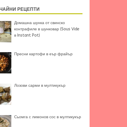
ЧАЙНИ РЕЦЕПТИ
Домашна шунка от свинско
контрафиле в шунковар (Sous Vide
в Instant Pot)
Пресни картофи в еър фрайър
Лозови сарми в мултикукър
Сьомга с лимонов сос в мултикукър