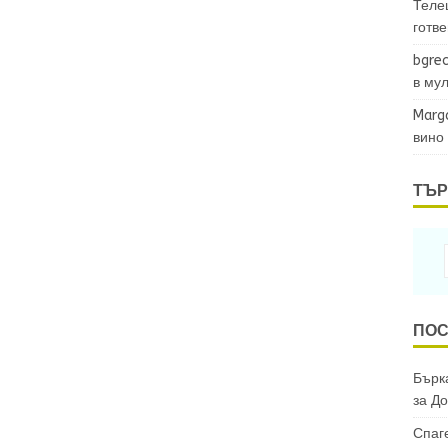
Теле
готв
bgrec
в му
Marg
вино
ТЪР
ПОС
Бърка
за
До
Спаг