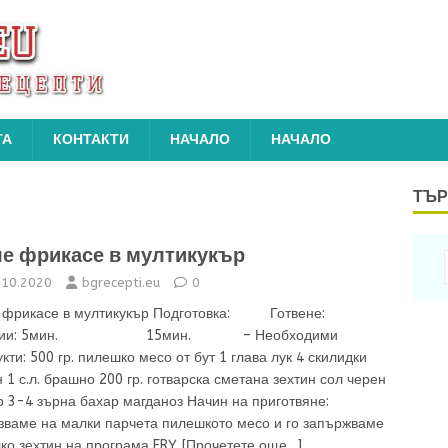
ТА
КОНТАКТИ
НАЧАЛО
НАЧАЛО
ТЪР
е фрикасе в мултикукър
.10.2020
bgrecepti.eu
0
 фрикасе в мултикукър Подготовка: Готвене:
ции: 5мин. 15мин. – Необходими
кти: 500 гр. пилешко месо от бут 1 глава лук 4 скилидки
 1 с.л. брашно 200 гр. готварска сметана зехтин сол черен
 3-4 зърна бахар магданоз Начин на приготвяне:
зваме на малки парчета пилешкото месо и го запържваме
ко зехтин на програма FRY.
[Прочетете още…]