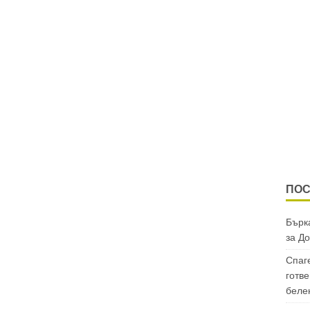
ПОС
Бърка
за
До
Спаг
готве
беле