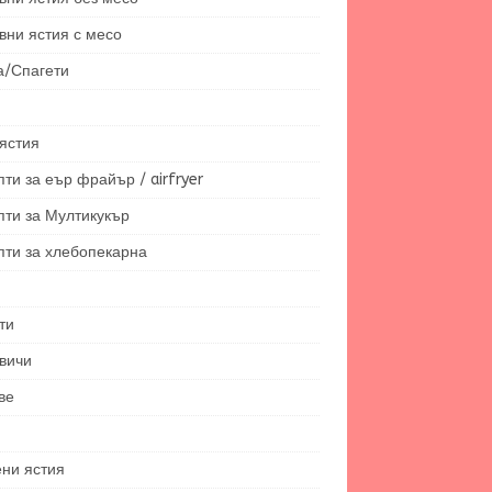
вни ястия с месо
а/Спагети
ястия
ти за еър фрайър / airfryer
пти за Мултикукър
пти за хлебопекарна
ти
вичи
ве
ени ястия