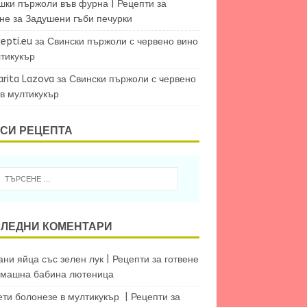
шки пържоли във фурна | Рецепти за
ене
за
Задушени гъби печурки
epti.eu
за
Свински пържоли с червено вино
лтикукър
arita Lazova
за
Свински пържоли с червено
 в мултикукър
СИ РЕЦЕПТА
ЛЕДНИ КОМЕНТАРИ
ни яйца със зелен лук | Рецепти за готвене
машна бабина лютеница
ети болонезе в мултикукър | Рецепти за