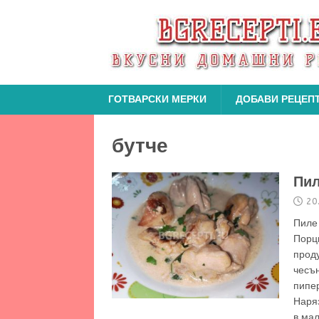
ГОТВАРСКИ МЕРКИ
ДОБАВИ РЕЦЕП
бутче
Пил
20
Пиле
Пор
проду
чесън
пипер
Наря
в мал