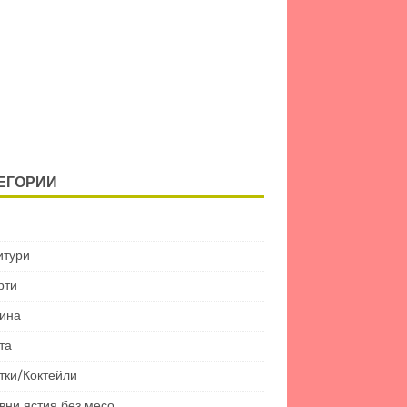
ЕГОРИИ
итури
рти
ина
та
тки/Коктейли
вни ястия без месо