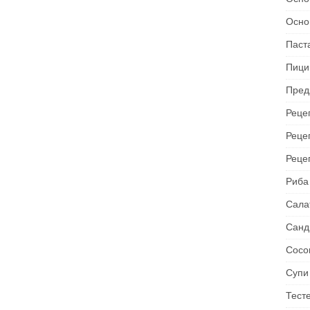
Осно
Паст
Пици
Пред
Рецеп
Реце
Реце
Риба
Сала
Санд
Сосо
Супи
Тест