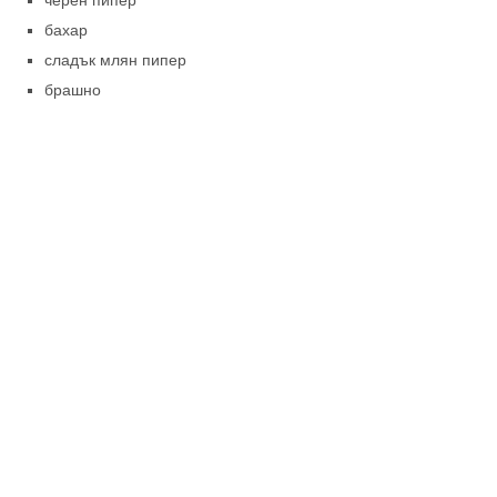
черен пипер
бахар
сладък млян пипер
брашно