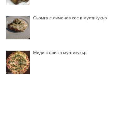
Сьомга с лимонов сос в мултикукър
Миди с ориз в мултикукър