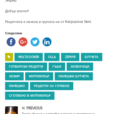
Зефир.
Добър апетит!
Рецептата е качена в групата ни от Karpuzova Veni.
Споделяне
MULTICOOKER
OLLA
ZEPHYR
БУТЧЕТА
ГОТВАРСКИ РЕЦЕПТИ
ГЪБИ
ЗЕЛЕНЧУЦИ
ЗЕФИР
МУЛТИКУКЪР
ПИЛЕШКИ БУТЧЕТА
ПИЛЕШКО
РЕЦЕПТИ ЗА ГОТВЕНЕ
СГОТВЕНО В МУЛТИКУКЪР
PREVIOUS
Зелен фасул с картофи и масло в мултикукър