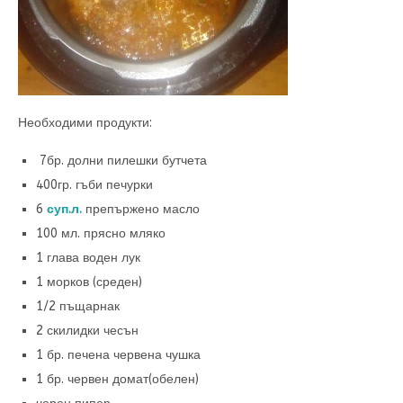
Необходими продукти:
7бр. долни пилешки бутчета
400гр. гъби печурки
6
суп.л.
препържено масло
100 мл. прясно мляко
1 глава воден лук
1 морков (среден)
1/2 пъщарнак
2 скилидки чесън
1 бр. печена червена чушка
1 бр. червен домат(обелен)