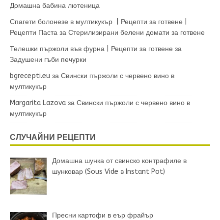
Домашна бабина лютеница
Спагети болонезе в мултикукър | Рецепти за готвене |
Рецепти Паста
за
Стерилизирани белени домати за готвене
Телешки пържоли във фурна | Рецепти за готвене
за
Задушени гъби печурки
bgrecepti.eu
за
Свински пържоли с червено вино в
мултикукър
Margarita Lazova
за
Свински пържоли с червено вино в
мултикукър
СЛУЧАЙНИ РЕЦЕПТИ
Домашна шунка от свинско контрафиле в
шунковар (Sous Vide в Instant Pot)
Пресни картофи в еър фрайър