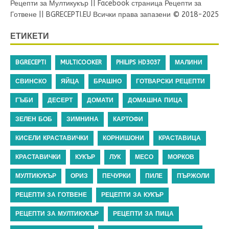
Рецепти за Мултикукър
||
Facebook страница Рецепти за
Готвене
||
BGRECEPTI.EU
Всички права запазени © 2018-2025
ЕТИКЕТИ
BGRECEPTI
MULTICOOKER
PHILIPS HD3037
МАЛИНИ
СВИНСКО
ЯЙЦА
БРАШНО
ГОТВАРСКИ РЕЦЕПТИ
ГЪБИ
ДЕСЕРТ
ДОМАТИ
ДОМАШНА ПИЦА
ЗЕЛЕН БОБ
ЗИМНИНА
КАРТОФИ
КИСЕЛИ КРАСТАВИЧКИ
КОРНИШОНИ
КРАСТАВИЦА
КРАСТАВИЧКИ
КУКЪР
ЛУК
МЕСО
МОРКОВ
МУЛТИКУКЪР
ОРИЗ
ПЕЧУРКИ
ПИЛЕ
ПЪРЖОЛИ
РЕЦЕПТИ ЗА ГОТВЕНЕ
РЕЦЕПТИ ЗА КУКЪР
РЕЦЕПТИ ЗА МУЛТИКУКЪР
РЕЦЕПТИ ЗА ПИЦА