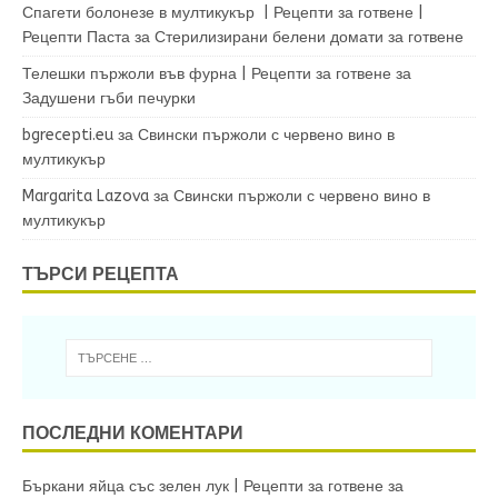
Спагети болонезе в мултикукър | Рецепти за готвене |
Рецепти Паста
за
Стерилизирани белени домати за готвене
Телешки пържоли във фурна | Рецепти за готвене
за
Задушени гъби печурки
bgrecepti.eu
за
Свински пържоли с червено вино в
мултикукър
Margarita Lazova
за
Свински пържоли с червено вино в
мултикукър
ТЪРСИ РЕЦЕПТА
ПОСЛЕДНИ КОМЕНТАРИ
Бъркани яйца със зелен лук | Рецепти за готвене
за