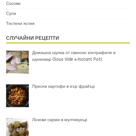
Сосове
Супи
Тестени ястия
СЛУЧАЙНИ РЕЦЕПТИ
Домашна шунка от свинско контрафиле в
шунковар (Sous Vide в Instant Pot)
Пресни картофи в еър фрайър
Лозови сарми в мултикукър