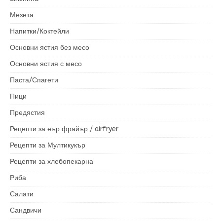
Мезета
Напитки/Коктейли
Основни ястия без месо
Основни ястия с месо
Паста/Спагети
Пици
Предястия
Рецепти за еър фрайър / airfryer
Рецепти за Мултикукър
Рецепти за хлебопекарна
Риба
Салати
Сандвичи