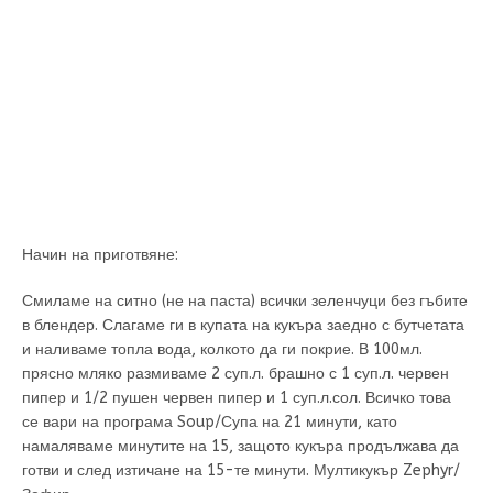
Начин на приготвяне:
Смиламе на ситно (не на паста) всички зеленчуци без гъбите
в блендер. Слагаме ги в купата на кукъра заедно с бутчетата
и наливаме топла вода, колкото да ги покрие. В 100мл.
прясно мляко размиваме 2 суп.л. брашно с 1 суп.л. червен
пипер и 1/2 пушен червен пипер и 1 суп.л.сол. Всичко това
се вари на програма Soup/Супа на 21 минути, като
намаляваме минутите на 15, защото кукъра продължава да
готви и след изтичане на 15-те минути. Мултикукър Zephyr/