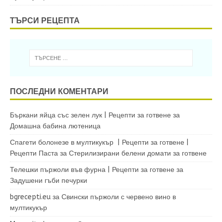
ТЪРСИ РЕЦЕПТА
ПОСЛЕДНИ КОМЕНТАРИ
Бъркани яйца със зелен лук | Рецепти за готвене
за
Домашна бабина лютеница
Спагети болонезе в мултикукър | Рецепти за готвене |
Рецепти Паста
за
Стерилизирани белени домати за готвене
Телешки пържоли във фурна | Рецепти за готвене
за
Задушени гъби печурки
bgrecepti.eu
за
Свински пържоли с червено вино в
мултикукър