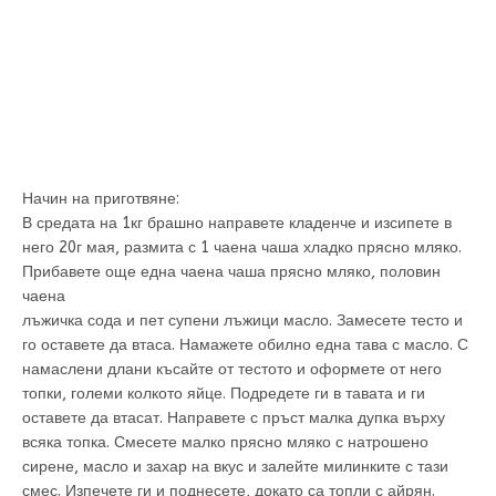
Начин на приготвяне:
В средата на 1кг брашно направете кладенче и изсипете в
него 20г мая, размита с 1 чаена чаша хладко прясно мляко.
Прибавете още една чаена чаша прясно мляко, половин
чаена
лъжичка сода и пет супени лъжици масло. Замесете тесто и
го оставете да втаса. Намажете обилно една тава с масло. С
намаслени длани късайте от тестото и оформете от него
топки, големи колкото яйце. Подредете ги в тавата и ги
оставете да втасат. Направете с пръст малка дупка върху
всяка топка. Смесете малко прясно мляко с натрошено
сирене, масло и захар на вкус и залейте милинките с тази
смес. Изпечете ги и поднесете, докато са топли с айрян.