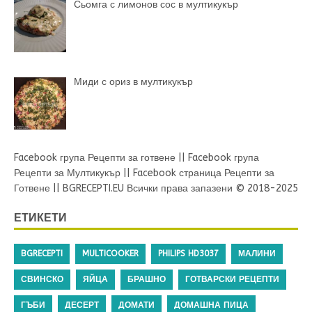
Сьомга с лимонов сос в мултикукър
Миди с ориз в мултикукър
Facebook група Рецепти за готвене
||
Facebook група
Рецепти за Мултикукър
||
Facebook страница Рецепти за
Готвене
||
BGRECEPTI.EU
Всички права запазени © 2018-2025
ЕТИКЕТИ
BGRECEPTI
MULTICOOKER
PHILIPS HD3037
МАЛИНИ
СВИНСКО
ЯЙЦА
БРАШНО
ГОТВАРСКИ РЕЦЕПТИ
ГЪБИ
ДЕСЕРТ
ДОМАТИ
ДОМАШНА ПИЦА