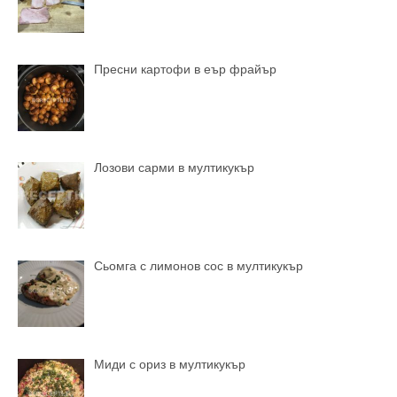
Пресни картофи в еър фрайър
Лозови сарми в мултикукър
Сьомга с лимонов сос в мултикукър
Миди с ориз в мултикукър