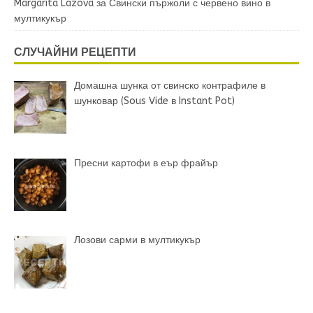
Margarita Lazova
за
Свински пържоли с червено вино в
мултикукър
СЛУЧАЙНИ РЕЦЕПТИ
Домашна шунка от свинско контрафиле в
шунковар (Sous Vide в Instant Pot)
Пресни картофи в еър фрайър
Лозови сарми в мултикукър