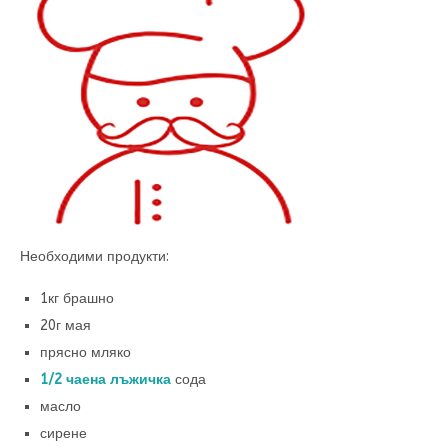
Необходими продукти:
1кг брашно
20г мая
прясно мляко
1/2 чаена лъжичка
сода
масло
сирене