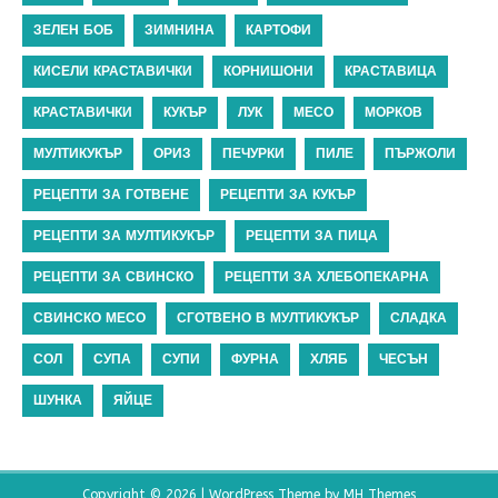
ЗЕЛЕН БОБ
ЗИМНИНА
КАРТОФИ
КИСЕЛИ КРАСТАВИЧКИ
КОРНИШОНИ
КРАСТАВИЦА
КРАСТАВИЧКИ
КУКЪР
ЛУК
МЕСО
МОРКОВ
МУЛТИКУКЪР
ОРИЗ
ПЕЧУРКИ
ПИЛЕ
ПЪРЖОЛИ
РЕЦЕПТИ ЗА ГОТВЕНЕ
РЕЦЕПТИ ЗА КУКЪР
РЕЦЕПТИ ЗА МУЛТИКУКЪР
РЕЦЕПТИ ЗА ПИЦА
РЕЦЕПТИ ЗА СВИНСКО
РЕЦЕПТИ ЗА ХЛЕБОПЕКАРНА
СВИНСКО МЕСО
СГОТВЕНО В МУЛТИКУКЪР
СЛАДКА
СОЛ
СУПА
СУПИ
ФУРНА
ХЛЯБ
ЧЕСЪН
ШУНКА
ЯЙЦЕ
Copyright © 2026 | WordPress Theme by
MH Themes