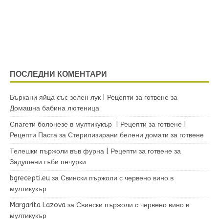
ПОСЛЕДНИ КОМЕНТАРИ
Бъркани яйца със зелен лук | Рецепти за готвене
за
Домашна бабина лютеница
Спагети болонезе в мултикукър | Рецепти за готвене |
Рецепти Паста
за
Стерилизирани белени домати за готвене
Телешки пържоли във фурна | Рецепти за готвене
за
Задушени гъби печурки
bgrecepti.eu
за
Свински пържоли с червено вино в
мултикукър
Margarita Lazova
за
Свински пържоли с червено вино в
мултикукър