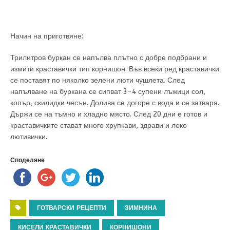
Начин на приготвяне:
Трилитров буркан се напълва плътно с добре подбрани и
измити краставички тип корнишон. Във всеки ред краставички
се поставят по няколко зелени люти чушлета. След
напълване на буркана се сипват 3-4 супени лъжици сол,
копър, скилидки чесън. Долива се догоре с вода и се затваря.
Държи се на тъмно и хладно място. След 20 дни е готов и
краставичките стават много хрупкави, здрави и леко
лютивички.
Споделяне
ГОТВАРСКИ РЕЦЕПТИ
ЗИМНИНА
КИСЕЛИ КРАСТАВИЧКИ
КОРНИШОНИ