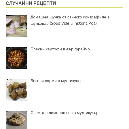
СЛУЧАЙНИ РЕЦЕПТИ
Домашна шунка от свинско контрафиле в
шунковар (Sous Vide в Instant Pot)
Пресни картофи в еър фрайър
Лозови сарми в мултикукър
Сьомга с лимонов сос в мултикукър