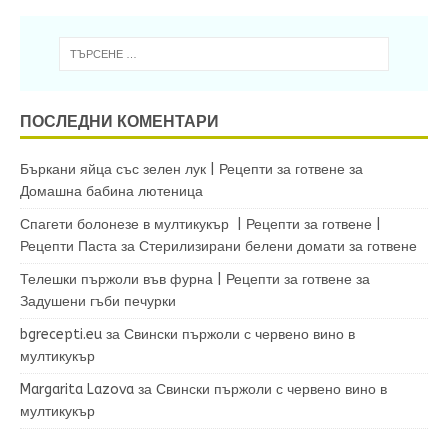
ПОСЛЕДНИ КОМЕНТАРИ
Бъркани яйца със зелен лук | Рецепти за готвене
за
Домашна бабина лютеница
Спагети болонезе в мултикукър | Рецепти за готвене |
Рецепти Паста
за
Стерилизирани белени домати за готвене
Телешки пържоли във фурна | Рецепти за готвене
за
Задушени гъби печурки
bgrecepti.eu
за
Свински пържоли с червено вино в
мултикукър
Margarita Lazova
за
Свински пържоли с червено вино в
мултикукър