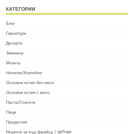
КАТЕГОРИИ
Блог
Гарнитури
Десерти
Зимнина
Мезета
Напитки/Коктейли
Основни ястия без месо
Основни ястия с месо
Паста/Спагети
Пици
Предястия
Рецепти за еър фрайър / airfryer