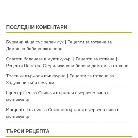
ПОСЛЕДНИ КОМЕНТАРИ
Бъркани яйца със зелен лук | Рецепти за готвене
за
Домашна бабина лютеница
Спагети болонезе в мултикукър | Рецепти за готвене |
Рецепти Паста
за
Стерилизирани белени домати за готвене
Телешки пържоли във фурна | Рецепти за готвене
за
Задушени гъби печурки
bgrecepti.eu
за
Свински пържоли с червено вино в
мултикукър
Margarita Lazova
за
Свински пържоли с червено вино в
мултикукър
ТЪРСИ РЕЦЕПТА