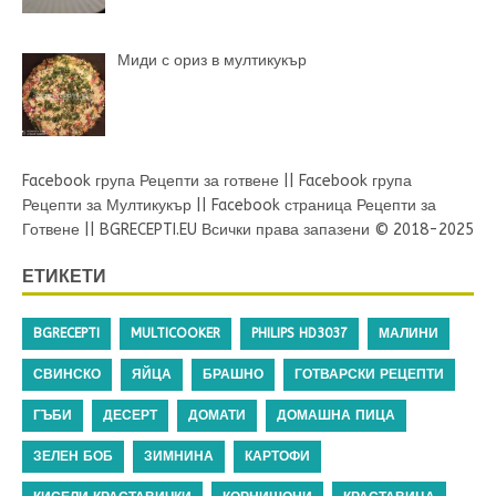
Миди с ориз в мултикукър
Facebook група Рецепти за готвене
||
Facebook група
Рецепти за Мултикукър
||
Facebook страница Рецепти за
Готвене
||
BGRECEPTI.EU
Всички права запазени © 2018-2025
ЕТИКЕТИ
BGRECEPTI
MULTICOOKER
PHILIPS HD3037
МАЛИНИ
СВИНСКО
ЯЙЦА
БРАШНО
ГОТВАРСКИ РЕЦЕПТИ
ГЪБИ
ДЕСЕРТ
ДОМАТИ
ДОМАШНА ПИЦА
ЗЕЛЕН БОБ
ЗИМНИНА
КАРТОФИ