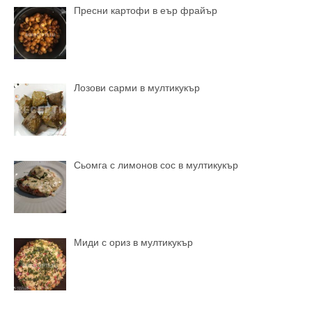
Пресни картофи в еър фрайър
Лозови сарми в мултикукър
Сьомга с лимонов сос в мултикукър
Миди с ориз в мултикукър