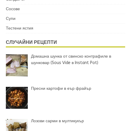
Сосове
Супи
Тестени ястия
СЛУЧАЙНИ РЕЦЕПТИ
Домашна шунка от свинско контрафиле в
шунковар (Sous Vide в Instant Pot)
Пресни картофи в еър фрайър
Лозови сарми в мултикукър