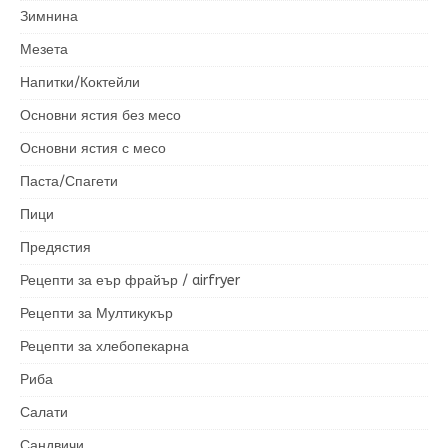
Зимнина
Мезета
Напитки/Коктейли
Основни ястия без месо
Основни ястия с месо
Паста/Спагети
Пици
Предястия
Рецепти за еър фрайър / airfryer
Рецепти за Мултикукър
Рецепти за хлебопекарна
Риба
Салати
Сандвичи