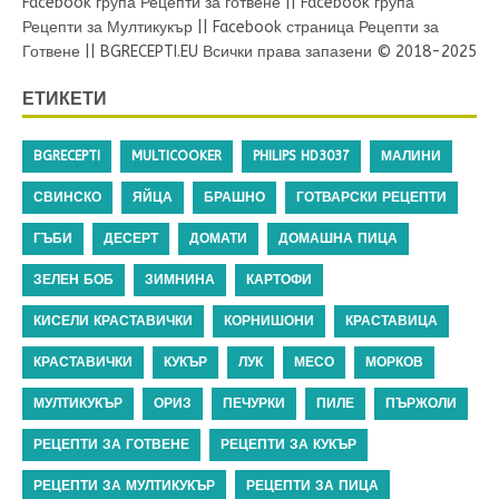
Facebook група Рецепти за готвене
||
Facebook група
Рецепти за Мултикукър
||
Facebook страница Рецепти за
Готвене
||
BGRECEPTI.EU
Всички права запазени © 2018-2025
ЕТИКЕТИ
BGRECEPTI
MULTICOOKER
PHILIPS HD3037
МАЛИНИ
СВИНСКО
ЯЙЦА
БРАШНО
ГОТВАРСКИ РЕЦЕПТИ
ГЪБИ
ДЕСЕРТ
ДОМАТИ
ДОМАШНА ПИЦА
ЗЕЛЕН БОБ
ЗИМНИНА
КАРТОФИ
КИСЕЛИ КРАСТАВИЧКИ
КОРНИШОНИ
КРАСТАВИЦА
КРАСТАВИЧКИ
КУКЪР
ЛУК
МЕСО
МОРКОВ
МУЛТИКУКЪР
ОРИЗ
ПЕЧУРКИ
ПИЛЕ
ПЪРЖОЛИ
РЕЦЕПТИ ЗА ГОТВЕНЕ
РЕЦЕПТИ ЗА КУКЪР
РЕЦЕПТИ ЗА МУЛТИКУКЪР
РЕЦЕПТИ ЗА ПИЦА