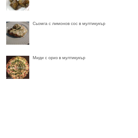
Сьомга с лимонов сос в мултикукър
Миди с ориз в мултикукър