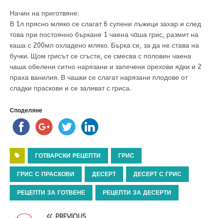
Начин на приготвяне:
В 1л прясно мляко се слагат 6 супени лъжици захар и след
това при постоянно бъркане 1 чаена чaша грис, размит на
каша с 200мл охладено мляко. Бърка се, за да не става на
бучки. Щом грисът се сгъсти, се смесва с половин чаена
чаша обелени ситно нарязани и запечени орехови ядки и 2
праха ванилия. В чашки се слагат нарязани плодове от
сладки праскови и се заливат с гриса.
Споделяне
ГОТВАРСКИ РЕЦЕПТИ
ГРИС
ГРИС С ПРАСКОВИ
ДЕСЕРТ
ДЕСЕРТ С ГРИС
РЕЦЕПТИ ЗА ГОТВЕНЕ
РЕЦЕПТИ ЗА ДЕСЕРТИ
PREVIOUS