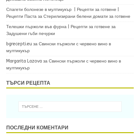
Спагети болонезе в мултикукър | Рецепти за готвене |
Рецепти Паста
за
Стерилизирани белени домати за готвене
Телешки пържоли във фурна | Рецепти за готвене
за
Задушени гъби печурки
bgrecepti.eu
за
Свински пържоли с червено вино в
мултикукър
Margarita Lazova
за
Свински пържоли с червено вино в
мултикукър
ТЪРСИ РЕЦЕПТА
ПОСЛЕДНИ КОМЕНТАРИ