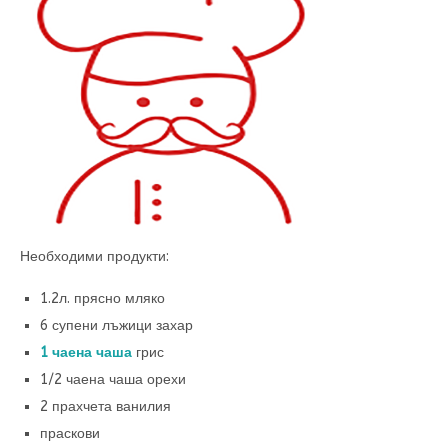
Необходими продукти:
1.2л. прясно мляко
6 супени лъжици захар
1 чаена чаша
грис
1/2 чаена чаша орехи
2 прахчета ванилия
праскови