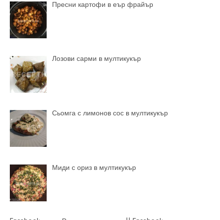
Пресни картофи в еър фрайър
Лозови сарми в мултикукър
Сьомга с лимонов сос в мултикукър
Миди с ориз в мултикукър