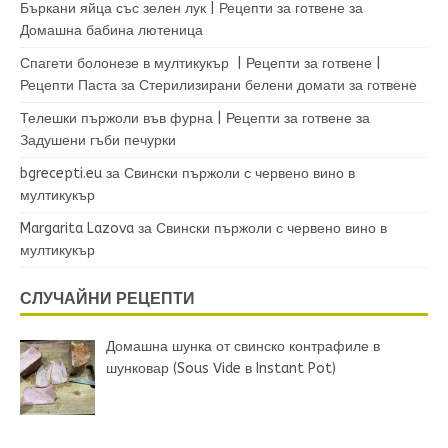
Бъркани яйца със зелен лук | Рецепти за готвене
за
Домашна бабина лютеница
Спагети болонезе в мултикукър | Рецепти за готвене |
Рецепти Паста
за
Стерилизирани белени домати за готвене
Телешки пържоли във фурна | Рецепти за готвене
за
Задушени гъби печурки
bgrecepti.eu
за
Свински пържоли с червено вино в
мултикукър
Margarita Lazova
за
Свински пържоли с червено вино в
мултикукър
СЛУЧАЙНИ РЕЦЕПТИ
Домашна шунка от свинско контрафиле в
шунковар (Sous Vide в Instant Pot)