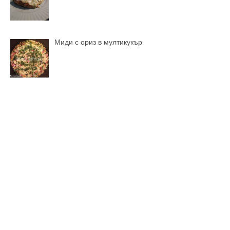
Миди с ориз в мултикукър