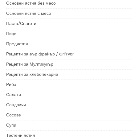
Основни ястия без месо
Основни ястия с месо
Паста/Спагети
Пици
Предястия
Рецепти за еър фрайър / airfryer
Рецепти за Мултикукър
Рецепти за хлебопекарна
Риба
Салати
Сандвичи
Сосове
Супи
Тестени ястия