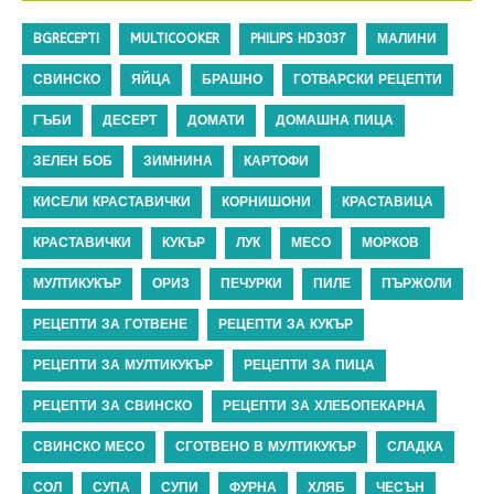
BGRECEPTI
MULTICOOKER
PHILIPS HD3037
МАЛИНИ
СВИНСКО
ЯЙЦА
БРАШНО
ГОТВАРСКИ РЕЦЕПТИ
ГЪБИ
ДЕСЕРТ
ДОМАТИ
ДОМАШНА ПИЦА
ЗЕЛЕН БОБ
ЗИМНИНА
КАРТОФИ
КИСЕЛИ КРАСТАВИЧКИ
КОРНИШОНИ
КРАСТАВИЦА
КРАСТАВИЧКИ
КУКЪР
ЛУК
МЕСО
МОРКОВ
МУЛТИКУКЪР
ОРИЗ
ПЕЧУРКИ
ПИЛЕ
ПЪРЖОЛИ
РЕЦЕПТИ ЗА ГОТВЕНЕ
РЕЦЕПТИ ЗА КУКЪР
РЕЦЕПТИ ЗА МУЛТИКУКЪР
РЕЦЕПТИ ЗА ПИЦА
РЕЦЕПТИ ЗА СВИНСКО
РЕЦЕПТИ ЗА ХЛЕБОПЕКАРНА
СВИНСКО МЕСО
СГОТВЕНО В МУЛТИКУКЪР
СЛАДКА
СОЛ
СУПА
СУПИ
ФУРНА
ХЛЯБ
ЧЕСЪН