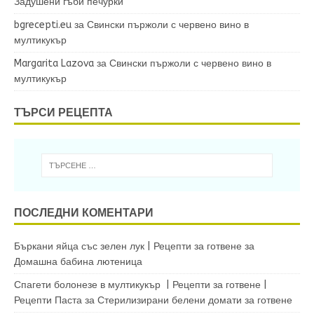
Задушени гъби печурки
bgrecepti.eu
за
Свински пържоли с червено вино в
мултикукър
Margarita Lazova
за
Свински пържоли с червено вино в
мултикукър
ТЪРСИ РЕЦЕПТА
ПОСЛЕДНИ КОМЕНТАРИ
Бъркани яйца със зелен лук | Рецепти за готвене
за
Домашна бабина лютеница
Спагети болонезе в мултикукър | Рецепти за готвене |
Рецепти Паста
за
Стерилизирани белени домати за готвене