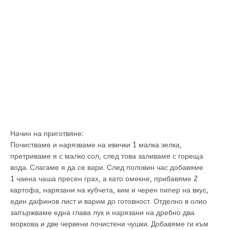
Начин на приготвяне:
Почистваме и нарязваме на ивички 1 малка зелка,
претриваме я с малко сол, след това заливаме с гореща
вода. Слагаме я да се вари. След половин час добавяме
1 чаена чаша пресен грах, а като омекне, прибавяме 2
картофа, нарязани на кубчета, ким и черен пипер на вкус,
един дафинов лист и варим до готовност. Отделно в олио
запържваме една глава лук и нарязани на дребно два
моркова и две червени почистени чушки. Добавяме ги към