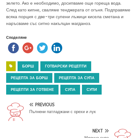
зелето. Ако е необходимо, досипваме още гореща вода.
След като кипне, сваляме тенджерата от огъня. Подправяме
всяка порция с две-три супени лъжици кисела сметана и
наръсваме със ситно накълцан магданоз.
Споделяне
БОРШ
ГОТВАРСКИ РЕЦЕПТИ
РЕЦЕПТА ЗА БОРШ
РЕЦЕПТА ЗА СУПА
РЕЦЕПТИ ЗА ГОТВЕНЕ
СУПА
СУПИ
PREVIOUS
Пълнени патладжани с орехи и лук
NEXT
Млечна супа