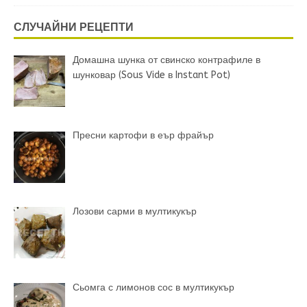
СЛУЧАЙНИ РЕЦЕПТИ
Домашна шунка от свинско контрафиле в
шунковар (Sous Vide в Instant Pot)
Пресни картофи в еър фрайър
Лозови сарми в мултикукър
Сьомга с лимонов сос в мултикукър