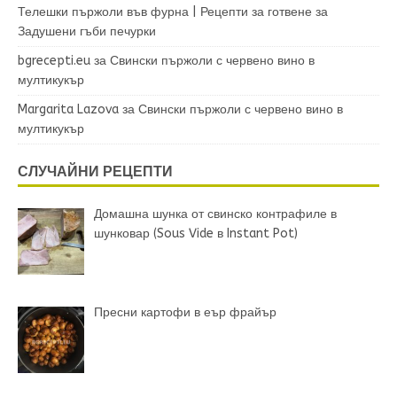
Телешки пържоли във фурна | Рецепти за готвене
за
Задушени гъби печурки
bgrecepti.eu
за
Свински пържоли с червено вино в
мултикукър
Margarita Lazova
за
Свински пържоли с червено вино в
мултикукър
СЛУЧАЙНИ РЕЦЕПТИ
Домашна шунка от свинско контрафиле в
шунковар (Sous Vide в Instant Pot)
Пресни картофи в еър фрайър