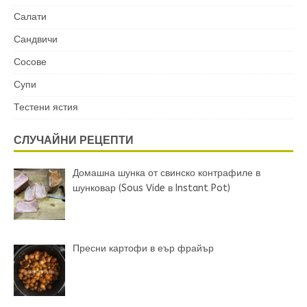
Салати
Сандвичи
Сосове
Супи
Тестени ястия
СЛУЧАЙНИ РЕЦЕПТИ
Домашна шунка от свинско контрафиле в
шунковар (Sous Vide в Instant Pot)
Пресни картофи в еър фрайър