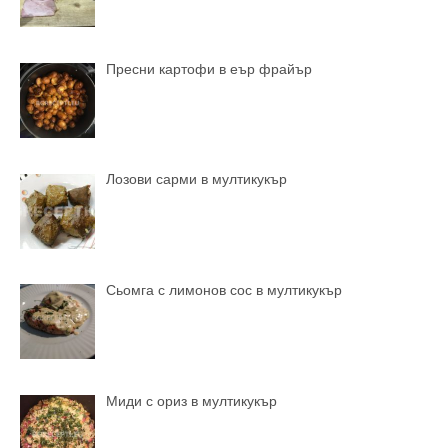
Пресни картофи в еър фрайър
Лозови сарми в мултикукър
Сьомга с лимонов сос в мултикукър
Миди с ориз в мултикукър