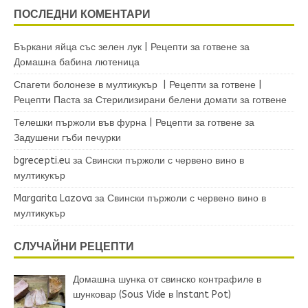
ПОСЛЕДНИ КОМЕНТАРИ
Бъркани яйца със зелен лук | Рецепти за готвене
за
Домашна бабина лютеница
Спагети болонезе в мултикукър | Рецепти за готвене |
Рецепти Паста
за
Стерилизирани белени домати за готвене
Телешки пържоли във фурна | Рецепти за готвене
за
Задушени гъби печурки
bgrecepti.eu
за
Свински пържоли с червено вино в
мултикукър
Margarita Lazova
за
Свински пържоли с червено вино в
мултикукър
СЛУЧАЙНИ РЕЦЕПТИ
Домашна шунка от свинско контрафиле в
шунковар (Sous Vide в Instant Pot)