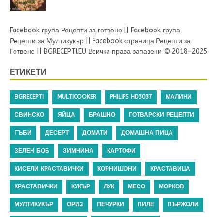
Facebook група Рецепти за готвене
||
Facebook група
Рецепти за Мултикукър
||
Facebook страница Рецепти за
Готвене
||
BGRECEPTI.EU
Всички права запазени © 2018-2025
ЕТИКЕТИ
BGRECEPTI
MULTICOOKER
PHILIPS HD3037
МАЛИНИ
СВИНСКО
ЯЙЦА
БРАШНО
ГОТВАРСКИ РЕЦЕПТИ
ГЪБИ
ДЕСЕРТ
ДОМАТИ
ДОМАШНА ПИЦА
ЗЕЛЕН БОБ
ЗИМНИНА
КАРТОФИ
КИСЕЛИ КРАСТАВИЧКИ
КОРНИШОНИ
КРАСТАВИЦА
КРАСТАВИЧКИ
КУКЪР
ЛУК
МЕСО
МОРКОВ
МУЛТИКУКЪР
ОРИЗ
ПЕЧУРКИ
ПИЛЕ
ПЪРЖОЛИ