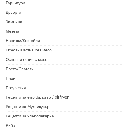
Гарнитури
Десерти
Зимнина
Мезета
Напитки/Коктейли
Основни ястия без месо
Основни ястия с месо
Паста/Спагети
Пици
Предястия
Рецепти за еър фрайър / airfryer
Рецепти за Мултикукър
Рецепти за хлебопекарна
Риба