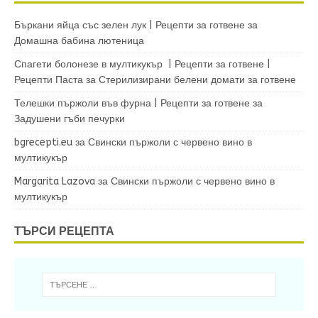
Бъркани яйца със зелен лук | Рецепти за готвене
за
Домашна бабина лютеница
Спагети болонезе в мултикукър | Рецепти за готвене |
Рецепти Паста
за
Стерилизирани белени домати за готвене
Телешки пържоли във фурна | Рецепти за готвене
за
Задушени гъби печурки
bgrecepti.eu
за
Свински пържоли с червено вино в
мултикукър
Margarita Lazova
за
Свински пържоли с червено вино в
мултикукър
ТЪРСИ РЕЦЕПТА