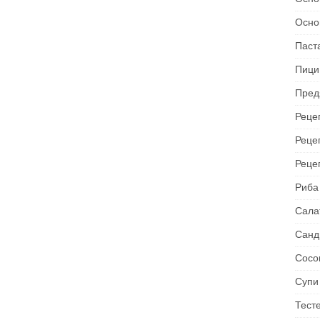
Осно
Паст
Пици
Пред
Рецеп
Реце
Реце
Риба
Сала
Санд
Сосо
Супи
Тест