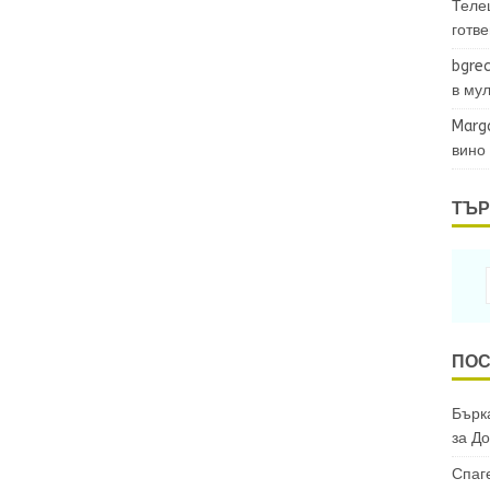
Теле
готв
bgrec
в му
Marg
вино
ТЪР
ПОС
Бърка
за
До
Спаг