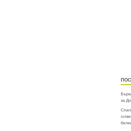
ПОС
Бърка
за
До
Спаг
готве
беле