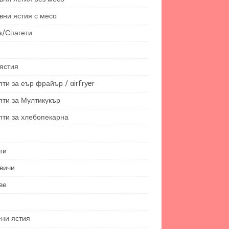
вни ястия с месо
а/Спагети
ястия
ти за еър фрайър / airfryer
пти за Мултикукър
пти за хлебопекарна
ти
вичи
ве
ени ястия