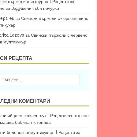
шки пържоли във фурна | Рецепти за
ене
за
Задушени гъби печурки
epti.eu
за
Свински пържоли с червено вино
лтикукър
arita Lazova
за
Свински пържоли с червено
 в мултикукър
СИ РЕЦЕПТА
ЛЕДНИ КОМЕНТАРИ
ни яйца със зелен лук | Рецепти за готвене
машна бабина лютеница
ети болонезе в мултикукър | Рецепти за