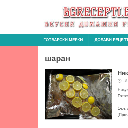
ГОТВАРСКИ МЕРКИ
ДОБАВИ РЕЦЕП
шаран
Ник
18
Нику
Г
60м
1ч.ч.
[Про