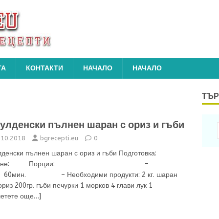
ТА
КОНТАКТИ
НАЧАЛО
НАЧАЛО
ТЪР
улденски пълнен шаран с ориз и гъби
.10.2018
bgrecepti.eu
0
лденски пълнен шаран с ориз и гъби Подготовка:
отвене: Порции: –
ин. – Необходими продукти: 2 кг. шаран
 ориз 200гр. гъби печурки 1 морков 4 глави лук 1
четете още…]