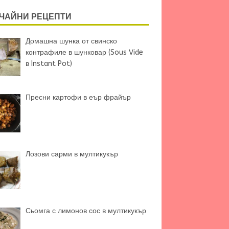
ЧАЙНИ РЕЦЕПТИ
Домашна шунка от свинско
контрафиле в шунковар (Sous Vide
в Instant Pot)
Пресни картофи в еър фрайър
Лозови сарми в мултикукър
Сьомга с лимонов сос в мултикукър