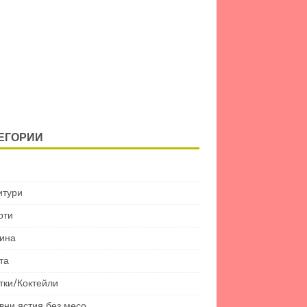
ЕГОРИИ
итури
рти
ина
та
тки/Коктейли
вни ястия без месо